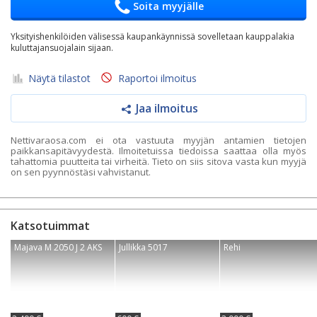
Soita myyjälle
Yksityishenkilöiden välisessä kaupankäynnissä sovelletaan kauppalakia
kuluttajansuojalain sijaan.
Näytä tilastot
Raportoi ilmoitus
Jaa ilmoitus
Nettivaraosa.com ei ota vastuuta myyjän antamien tietojen
paikkansapitävyydestä. Ilmoitetuissa tiedoissa saattaa olla myös
tahattomia puutteita tai virheitä. Tieto on siis sitova vasta kun myyjä
on sen pyynnöstäsi vahvistanut.
Katsotuimmat
Majava M 2050 J 2 AKS
Jullikka 5017
Rehi