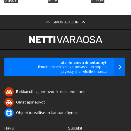
2 490 €
600 €
3 990 €
SIVUN ALKUUN
Jätä ilmainen ilmoitus nyt!
Ilmoittaminen Nettivaraosassa on nopeaa
ja yksityishenkilöille ilmaista.
Rekkari.fi
- ajoneuvon kaikki tiedot heti
Omat ajoneuvot
Ohjeet turvalliseen kaupankäyntiin
Haku
Suosikit