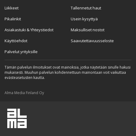
Liikkeet
Tallennetut haut
Pikalinkit
Usein kysyttyä
Asiakastuki & Yhteystiedot
Maksulliset nostot
Käyttöehdot
Saavutettavuusseloste
Palvelut yrityksille
Tämän palvelun ilmoitukset ovat mainoksia, jotka näytetään sinulle hakusi
mukaisesti. Muuhun palvelun kohdennettuun mainontaan voit vaikuttaa
evästeasetusten kautta.
Alma Media Finland Oy