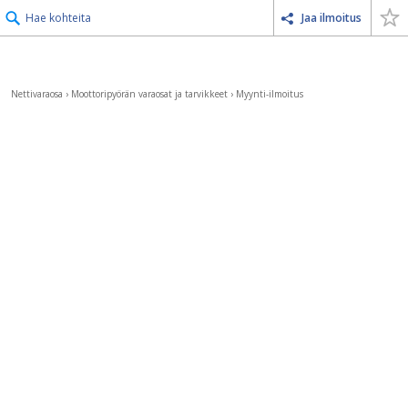
Hae kohteita
Jaa ilmoitus
Nettivaraosa
›
Moottoripyörän varaosat ja tarvikkeet
›
Myynti-ilmoitus