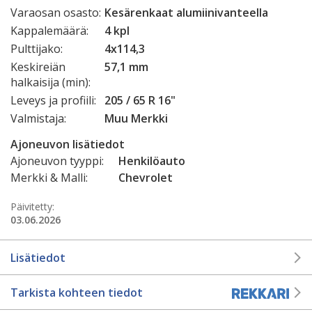
Varaosan osasto:
Kesärenkaat alumiinivanteella
Kappalemäärä:
4 kpl
Pulttijako:
4x114,3
Keskireiän
57,1 mm
halkaisija (min):
Leveys ja profiili:
205 / 65 R 16"
Valmistaja:
Muu Merkki
Ajoneuvon lisätiedot
Ajoneuvon tyyppi:
Henkilöauto
Merkki & Malli:
Chevrolet
Päivitetty:
03.06.2026
Lisätiedot
Tarkista kohteen tiedot