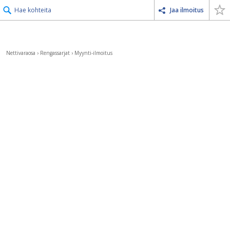
Hae kohteita
Jaa ilmoitus
Nettivaraosa
›
Rengassarjat
›
Myynti-ilmoitus