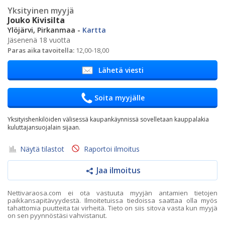
Yksityinen myyjä
Jouko Kivisilta
Ylöjärvi, Pirkanmaa -
Kartta
Jäsenenä 18 vuotta
Paras aika tavoitella:
12,00-18,00
Lähetä viesti
Soita myyjälle
Yksityishenkilöiden välisessä kaupankäynnissä sovelletaan kauppalakia
kuluttajansuojalain sijaan.
Näytä tilastot
Raportoi ilmoitus
Jaa ilmoitus
Nettivaraosa.com ei ota vastuuta myyjän antamien tietojen
paikkansapitävyydestä. Ilmoitetuissa tiedoissa saattaa olla myös
tahattomia puutteita tai virheitä. Tieto on siis sitova vasta kun myyjä
on sen pyynnöstäsi vahvistanut.