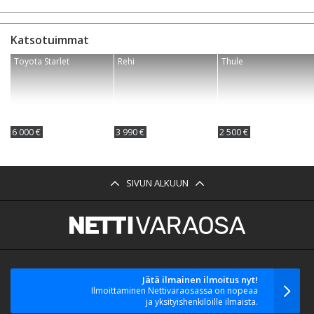
Katsotuimmat
Toyota Starlet
Rehi
Thule
6 000 €
3 990 €
2 500 €
SIVUN ALKUUN
Jätä ilmainen ilmoitus nyt!
Ilmoittaminen Nettivaraosassa on nopeaa
ja yksityishenkilöille ilmaista.