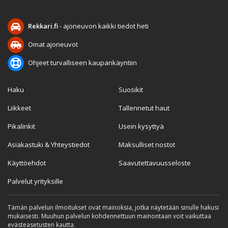
Rekkari.fi
- ajoneuvon kaikki tiedot heti
Omat ajoneuvot
Ohjeet turvalliseen kaupankäyntiin
Haku
Suosikit
Liikkeet
Tallennetut haut
Pikalinkit
Usein kysyttyä
Asiakastuki & Yhteystiedot
Maksulliset nostot
Käyttöehdot
Saavutettavuusseloste
Palvelut yrityksille
Tämän palvelun ilmoitukset ovat mainoksia, jotka näytetään sinulle hakusi
mukaisesti. Muuhun palvelun kohdennettuun mainontaan voit vaikuttaa
evästeasetusten kautta.