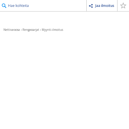
Hae kohteita
Jaa ilmoitus
Nettivaraosa
›
Rengassarjat
›
Myynti-ilmoitus