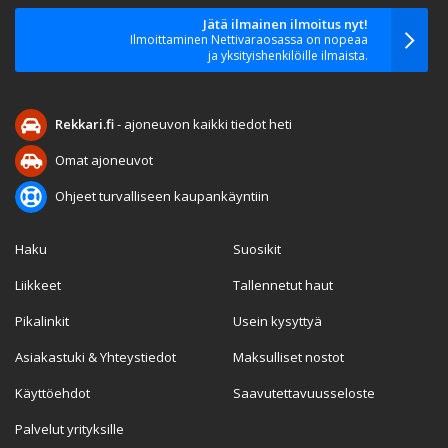
Jätä ilmainen ilmoitus nyt!
Ilmoittaminen Nettivaraosassa on nopeaa
ja yksityishenkilöille ilmaista.
Rekkari.fi
- ajoneuvon kaikki tiedot heti
Omat ajoneuvot
Ohjeet turvalliseen kaupankäyntiin
Haku
Suosikit
Liikkeet
Tallennetut haut
Pikalinkit
Usein kysyttyä
Asiakastuki & Yhteystiedot
Maksulliset nostot
Käyttöehdot
Saavutettavuusseloste
Palvelut yrityksille