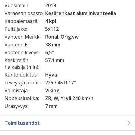
Vuosimalli:
2019
Varaosan osasto:
Kesärenkaat alumiinivanteella
Kappalemäärä:
4 kpl
Pulttijako:
5x112
Vanteen Merkki:
Ronal. Orig.vw
Vanteen ET:
38 mm
Vanteen leveys:
6,5"
Keskireiän
57,1 mm
halkaisija (min):
Kuntoluokitus:
Hyvä
Leveys ja profiili:
225 / 45 R 17"
Valmistaja:
Viking
Nopeusluokka:
ZR, W, Y: yli 240 km/h
Urasyvyys:
7 mm
Toimitusehdot