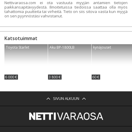
Nettivaraosa.com ei ota vastuuta myyjän antamien tietojen
paikkansapitävyydestä. Ilmoitetuissa tiedoissa saattaa olla myös
tahattomia puutteita tai virheitä. Tieto on siis sitova vasta kun myyjä
on sen pyynnöstäsi vahvistanut.
Katsotuimmat
Toyota Starlet
Aku BP-1800LB
kynäjouset
6 000 €
3 800 €
60 €
SIVUN ALKUUN