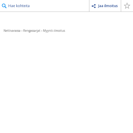
Hae kohteita
Jaa ilmoitus
Nettivaraosa
›
Rengassarjat
›
Myynti-ilmoitus