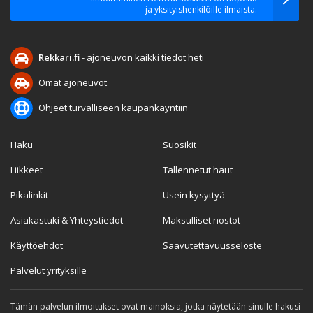
ja yksityishenkilöille ilmaista.
Rekkari.fi
- ajoneuvon kaikki tiedot heti
Omat ajoneuvot
Ohjeet turvalliseen kaupankäyntiin
Haku
Suosikit
Liikkeet
Tallennetut haut
Pikalinkit
Usein kysyttyä
Asiakastuki & Yhteystiedot
Maksulliset nostot
Käyttöehdot
Saavutettavuusseloste
Palvelut yrityksille
Tämän palvelun ilmoitukset ovat mainoksia, jotka näytetään sinulle hakusi