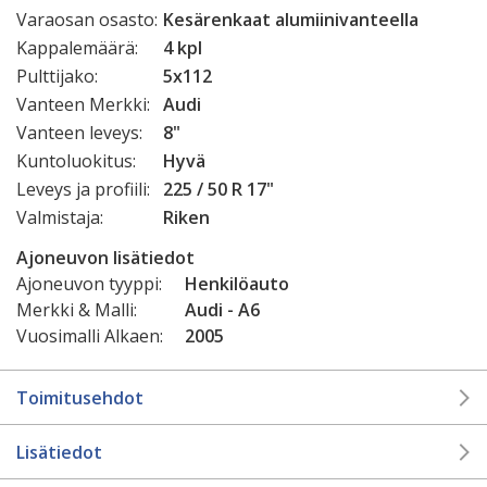
Varaosan osasto:
Kesärenkaat alumiinivanteella
Kappalemäärä:
4 kpl
Pulttijako:
5x112
Vanteen Merkki:
Audi
Vanteen leveys:
8"
Kuntoluokitus:
Hyvä
Leveys ja profiili:
225 / 50 R 17"
Valmistaja:
Riken
Ajoneuvon lisätiedot
Ajoneuvon tyyppi:
Henkilöauto
Merkki & Malli:
Audi - A6
Vuosimalli Alkaen:
2005
Toimitusehdot
Lisätiedot