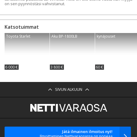
on sen pyynnöstäsi vahvistanut.
Katsotuimmat
Toyota Starlet
Aku BP-1800LB
kynäjouset
6 000 €
3 800 €
60 €
SIVUN ALKUUN
Jätä ilmainen ilmoitus nyt!
Ilmoittaminen Nettivaraosassa on nopeaa