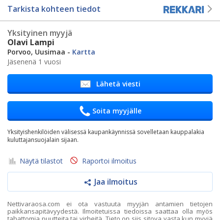
Tarkista kohteen tiedot
Yksityinen myyjä
Olavi Lampi
Porvoo, Uusimaa -
Kartta
Jäsenenä 1 vuosi
Lähetä viesti
Soita myyjälle
Yksityishenkilöiden välisessä kaupankäynnissä sovelletaan kauppalakia
kuluttajansuojalain sijaan.
Näytä tilastot
Raportoi ilmoitus
Jaa ilmoitus
Nettivaraosa.com ei ota vastuuta myyjän antamien tietojen
paikkansapitävyydestä. Ilmoitetuissa tiedoissa saattaa olla myös
tahattomia puutteita tai virheitä. Tieto on siis sitova vasta kun myyjä