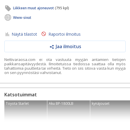
Liikkeen muut ajoneuvot
(795 kpl)
Www-sivut
Näytä tilastot
Raportoi ilmoitus
Jaa ilmoitus
Nettivaraosa.com ei ota vastuuta myyjän antamien tietojen
paikkansapitävyydestä. Ilmoitetuissa tiedoissa saattaa olla myös
tahattomia puutteita tai virheitä. Tieto on siis sitova vasta kun myyjä
on sen pyynnöstäsi vahvistanut.
Katsotuimmat
Toyota Starlet
Aku BP-1800LB
kynäjouset