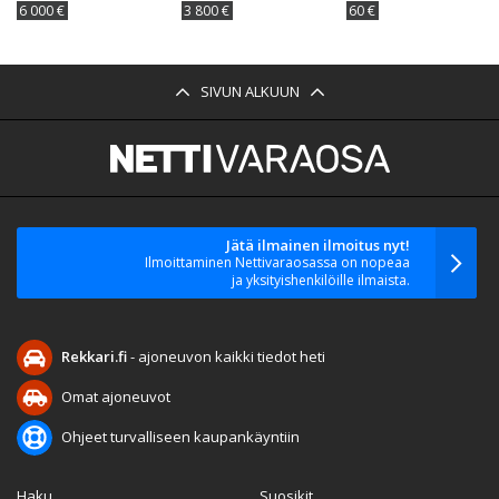
6 000 €
3 800 €
60 €
SIVUN ALKUUN
Jätä ilmainen ilmoitus nyt!
Ilmoittaminen Nettivaraosassa on nopeaa
ja yksityishenkilöille ilmaista.
Rekkari.fi
- ajoneuvon kaikki tiedot heti
Omat ajoneuvot
Ohjeet turvalliseen kaupankäyntiin
Haku
Suosikit