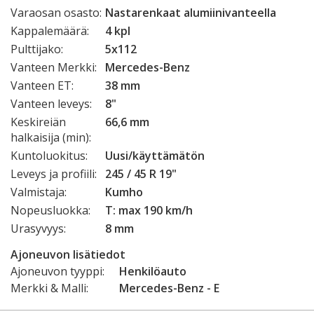
Varaosan osasto:
Nastarenkaat alumiinivanteella
Kappalemäärä:
4 kpl
Pulttijako:
5x112
Vanteen Merkki:
Mercedes-Benz
Vanteen ET:
38 mm
Vanteen leveys:
8"
Keskireiän
66,6 mm
halkaisija (min):
Kuntoluokitus:
Uusi/käyttämätön
Leveys ja profiili:
245 / 45 R 19"
Valmistaja:
Kumho
Nopeusluokka:
T: max 190 km/h
Urasyvyys:
8 mm
Ajoneuvon lisätiedot
Ajoneuvon tyyppi:
Henkilöauto
Merkki & Malli:
Mercedes-Benz - E