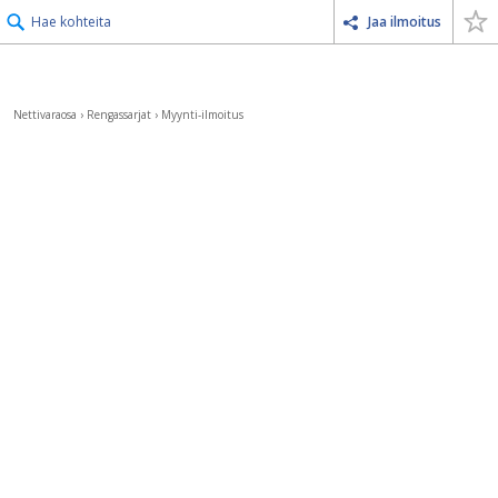
Hae kohteita
Jaa ilmoitus
Nettivaraosa
›
Rengassarjat
›
Myynti-ilmoitus