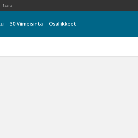
Baana
ku
30 Viimeisintä
Osaliikkeet