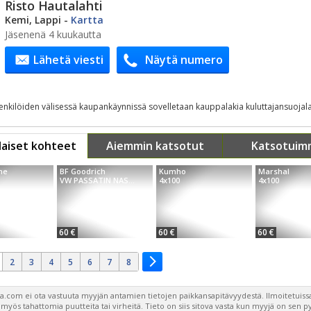
Risto Hautalahti
Kemi, Lappi
-
Kartta
Jäsenenä 4 kuukautta
Lähetä viesti
Näytä numero
henkilöiden välisessä kaupankäynnissä sovelletaan kauppalakia kuluttajansuojala
aiset kohteet
Aiemmin katsotut
Katsotuim
ne
BF Goodrich
Kumho
Marshal
VW PASSATIN NAS...
4x100
4x100
60 €
60 €
60 €
2
3
4
5
6
7
8
a.com ei ota vastuuta myyjän antamien tietojen paikkansapitävyydestä. Ilmoitetuissa
a myös tahattomia puutteita tai virheitä. Tieto on siis sitova vasta kun myyjä on sen 