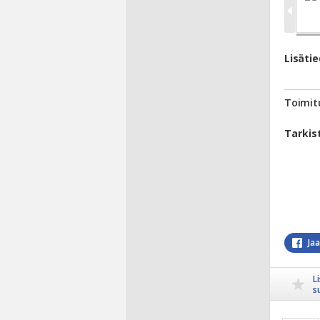
Lisäti
Toimit
Tarkis
Ja
L
s