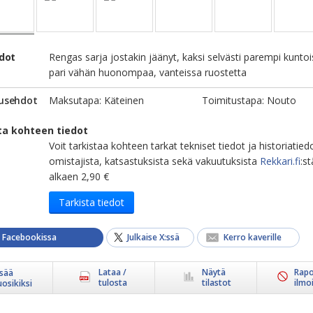
edot
Rengas sarja jostakin jäänyt, kaksi selvästi parempi kuntoi
pari vähän huonompaa, vanteissa ruostetta
usehdot
Maksutapa: Käteinen
Toimitustapa: Nouto
ta kohteen tiedot
Voit tarkistaa kohteen tarkat tekniset tiedot ja historiatied
omistajista, katsastuksista sekä vakuutuksista
Rekkari.fi
:st
alkaen 2,90 €
Tarkista tiedot
a Facebookissa
Julkaise X:ssä
Kerro kaverille
Lataa /
Näytä
Rapo
isää
tulosta
tilastot
ilmo
uosikiksi