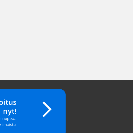
oitus
nyt!
on nopeaa
e ilmaista.