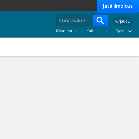
Jätä ilmoitus
Kirjaudu
Myydään
Kaikki tuoteryhmät
Sijainti