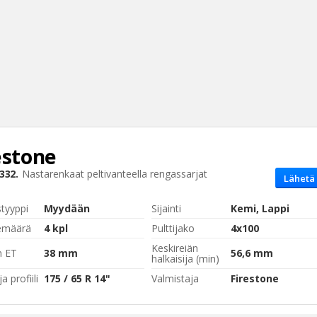
estone
Haku
332.
Nastarenkaat peltivanteella
rengassarjat
Lähetä 
Tyh
styyppi
Myydään
Sijainti
Kemi, Lappi
emäärä
4 kpl
Pulttijako
4x100
Keskireiän
n ET
38 mm
56,6 mm
halkaisija (min)
a profiili
175 / 65 R 14"
Valmistaja
Firestone