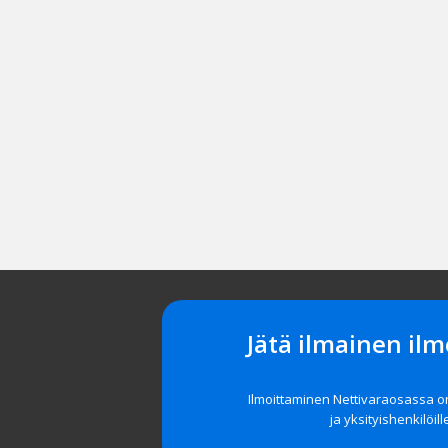
Jätä ilmainen ilm
Ilmoittaminen Nettivaraosassa 
ja yksityishenkilöill