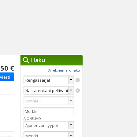
Haku
50 €
työkalut »
ID/rek.numerohaku
viesti
Käytät tällä hetkellä
jennä haut
Tarkkaa hakua
Vaihda Pikahakuun
AJONEUVO