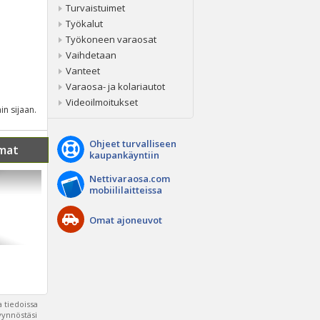
Turvaistuimet
Työkalut
Työkoneen varaosat
Vaihdetaan
Vanteet
Varaosa- ja kolariautot
Videoilmoitukset
in sijaan.
Ohjeet turvalliseen
mat
kaupankäyntiin
Nettivaraosa.com
mobiililaitteissa
Omat ajoneuvot
 tiedoissa
pyynnöstäsi