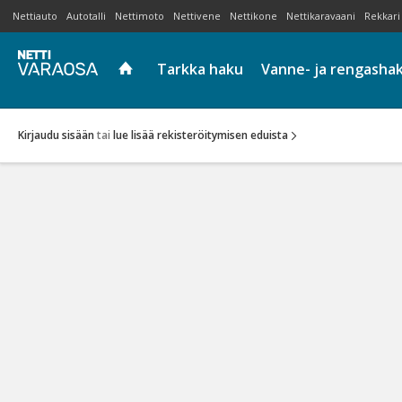
Nettiauto
Autotalli
Nettimoto
Nettivene
Nettikone
Nettikaravaani
Rekkari
Tarkka haku
Vanne- ja rengasha
Kirjaudu sisään
tai
lue lisää rekisteröitymisen eduista