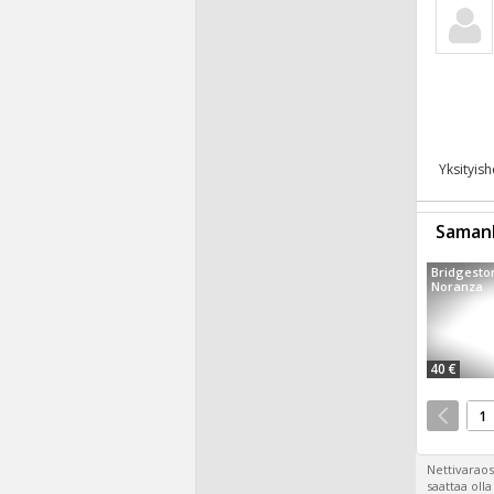
Yksityis
Samanl
Bridgesto
Noranza
40 €
1
Nettivaraos
saattaa oll