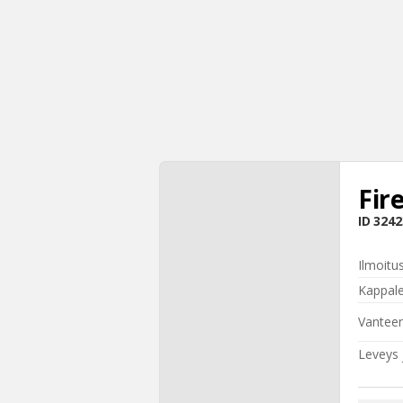
Fir
ID
3242
Ilmoitu
Kappal
Vantee
Leveys j