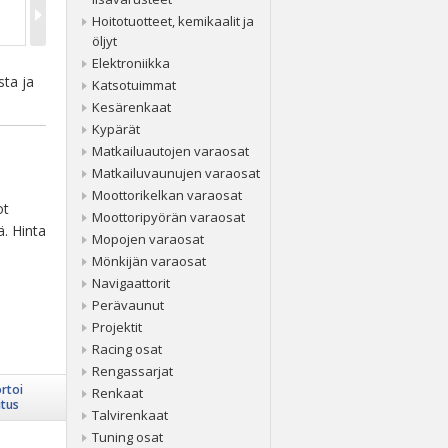
Hoitotuotteet, kemikaalit ja
öljyt
Elektroniikka
sta ja
Katsotuimmat
Kesärenkaat
Kypärät
Matkailuautojen varaosat
Matkailuvaunujen varaosat
Moottorikelkan varaosat
ot
Moottoripyörän varaosat
ä. Hinta
Mopojen varaosat
Mönkijän varaosat
Navigaattorit
Perävaunut
Projektit
Racing osat
Rengassarjat
rtoi
Renkaat
itus
Talvirenkaat
Tuning osat