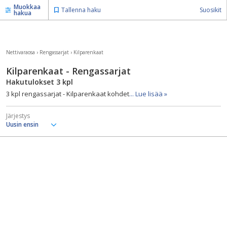
Muokkaa
Tallenna haku
Suosikit
hakua
Nettivaraosa
›
Rengassarjat
›
Kilparenkaat
Kilparenkaat - Rengassarjat
Hakutulokset
3
kpl
3 kpl rengassarjat - Kilparenkaat kohdet
... Lue lisää »
Järjestys