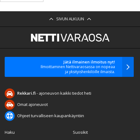
SIVUN ALKUUN
Jätä ilmainen ilmoitus nyt!
Ilmoittaminen Nettivaraosassa on nopeaa
ja yksityishenkilöille ilmaista.
Rekkari.fi
- ajoneuvon kaikki tiedot heti
Omat ajoneuvot
Ohjeet turvalliseen kaupankäyntiin
Haku
Suosikit