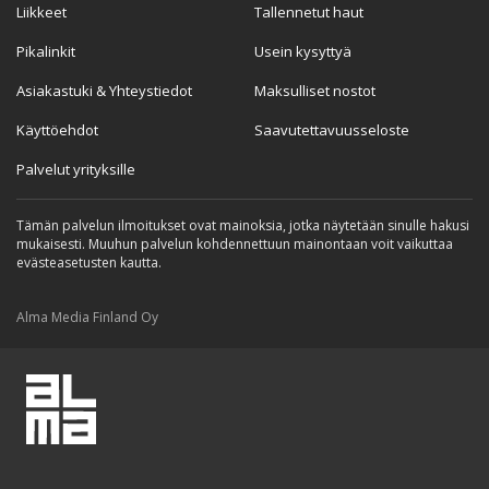
Liikkeet
Tallennetut haut
Pikalinkit
Usein kysyttyä
Asiakastuki & Yhteystiedot
Maksulliset nostot
Käyttöehdot
Saavutettavuusseloste
Palvelut yrityksille
Tämän palvelun ilmoitukset ovat mainoksia, jotka näytetään sinulle hakusi
mukaisesti. Muuhun palvelun kohdennettuun mainontaan voit vaikuttaa
evästeasetusten kautta.
Alma Media Finland Oy