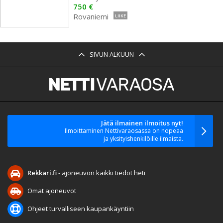
750 €
Rovaniemi
LIIKE
SIVUN ALKUUN
Jätä ilmainen ilmoitus nyt!
Ilmoittaminen Nettivaraosassa on nopeaa
ja yksityishenkilöille ilmaista.
Rekkari.fi
- ajoneuvon kaikki tiedot heti
Omat ajoneuvot
Ohjeet turvalliseen kaupankäyntiin