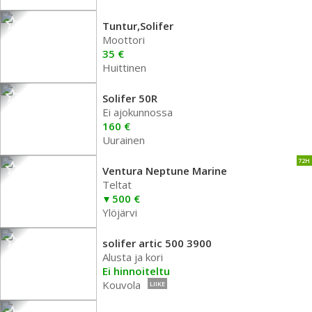
Tuntur,Solifer
Moottori
35 €
Huittinen
Solifer 50R
Ei ajokunnossa
160 €
Uurainen
72H
Ventura Neptune Marine
Teltat
500 €
Ylöjärvi
solifer artic 500 3900
Alusta ja kori
Ei hinnoiteltu
Kouvola
LIIKE