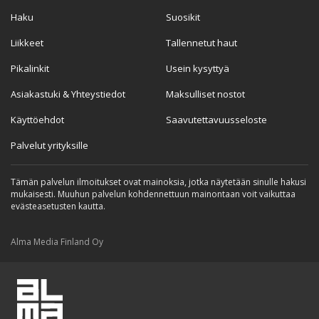
Haku
Suosikit
Liikkeet
Tallennetut haut
Pikalinkit
Usein kysyttyä
Asiakastuki & Yhteystiedot
Maksulliset nostot
Käyttöehdot
Saavutettavuusseloste
Palvelut yrityksille
Tämän palvelun ilmoitukset ovat mainoksia, jotka näytetään sinulle hakusi
mukaisesti. Muuhun palvelun kohdennettuun mainontaan voit vaikuttaa
evästeasetusten kautta.
Alma Media Finland Oy