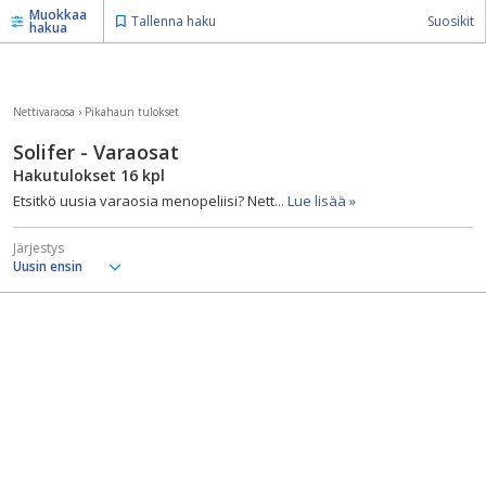
Muokkaa
Tallenna haku
Suosikit
hakua
Nettivaraosa
›
Pikahaun tulokset
Solifer - Varaosat
Hakutulokset
16
kpl
Etsitkö uusia varaosia menopeliisi? Nett
... Lue lisää »
Järjestys