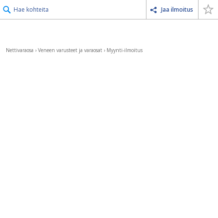
Hae kohteita
Jaa ilmoitus
Nettivaraosa
›
Veneen varusteet ja varaosat
›
Myynti-ilmoitus