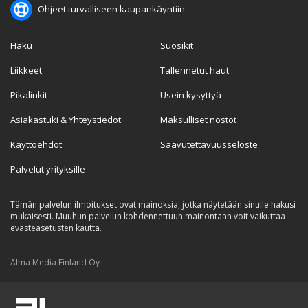
Ohjeet turvalliseen kaupankäyntiin
Haku
Suosikit
Liikkeet
Tallennetut haut
Pikalinkit
Usein kysyttyä
Asiakastuki & Yhteystiedot
Maksulliset nostot
Käyttöehdot
Saavutettavuusseloste
Palvelut yrityksille
Tämän palvelun ilmoitukset ovat mainoksia, jotka näytetään sinulle hakusi
mukaisesti. Muuhun palvelun kohdennettuun mainontaan voit vaikuttaa
evästeasetusten kautta.
Alma Media Finland Oy