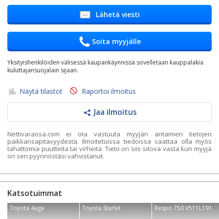
Lähetä viesti
Soita myyjälle
Yksityishenkilöiden välisessä kaupankäynnissä sovelletaan kauppalakia
kuluttajansuojalain sijaan.
Näytä tilastot
Raportoi ilmoitus
Jaa ilmoitus
Nettivaraosa.com ei ota vastuuta myyjän antamien tietojen
paikkansapitävyydestä. Ilmoitetuissa tiedoissa saattaa olla myös
tahattomia puutteita tai virheitä. Tieto on siis sitova vasta kun myyjä
on sen pyynnöstäsi vahvistanut.
Katsotuimmat
Toyota 4age
Toyota Starlet
Respo 750 V511L191