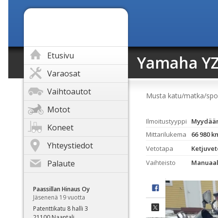
Etusivu
Yamaha YZ
Varaosat
Vaihtoautot
Musta katu/matka/spo
Motot
Ilmoitustyyppi
Myydää
Koneet
Mittarilukema
66 980 k
Yhteystiedot
Vetotapa
Ketjuvet
Palaute
Vaihteisto
Manuaal
Paassillan Hinaus Oy
Jäsenenä 19 vuotta
Patenttikatu 8 halli 3
21100 Naantali