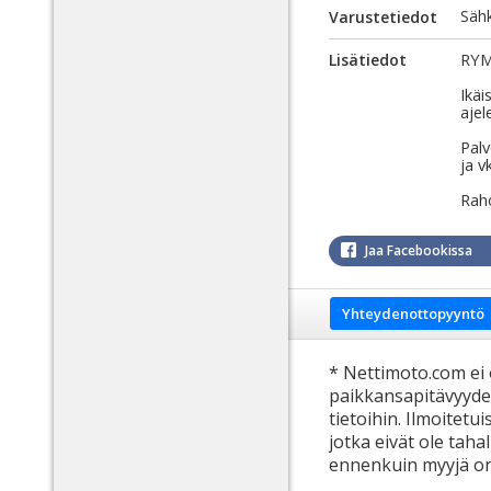
Säh
Varustetiedot
RYM
Lisätiedot
Ikäi
ajel
Palv
ja v
Raho
Jaa Facebookissa
Yhteydenottopyyntö
* Nettimoto.com ei 
paikkansapitävyydes
tietoihin. Ilmoitetui
jotka eivät ole tahall
ennenkuin myyjä on