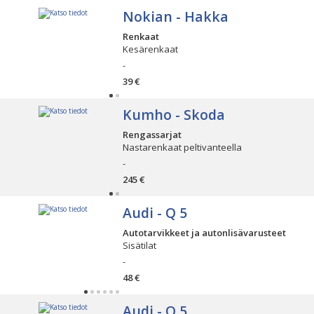
Nokian - Hakka
Renkaat
Kesärenkaat
-
39 €
Kumho - Skoda
Rengassarjat
Nastarenkaat peltivanteella
-
245 €
Audi - Q 5
Autotarvikkeet ja autonlisävarusteet
Sisätilat
-
48 €
Audi - Q 5