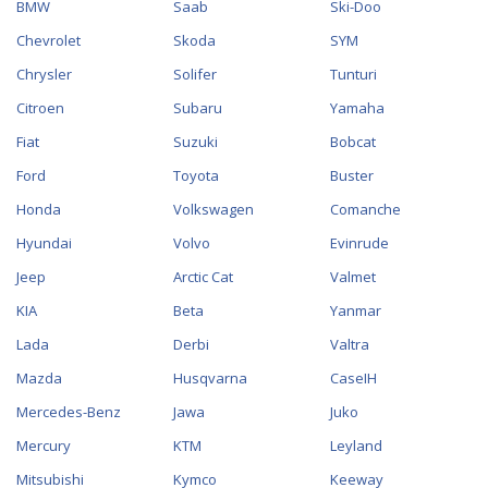
BMW
Saab
Ski-Doo
Chevrolet
Skoda
SYM
Chrysler
Solifer
Tunturi
Citroen
Subaru
Yamaha
Fiat
Suzuki
Bobcat
Ford
Toyota
Buster
Honda
Volkswagen
Comanche
Hyundai
Volvo
Evinrude
Jeep
Arctic Cat
Valmet
KIA
Beta
Yanmar
Lada
Derbi
Valtra
Mazda
Husqvarna
CaseIH
Mercedes-Benz
Jawa
Juko
Mercury
KTM
Leyland
Mitsubishi
Kymco
Keeway