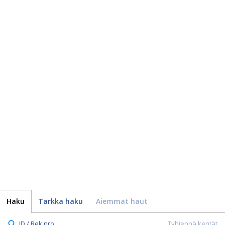
Haku
Tarkka haku
Aiemmat haut
ID / Rek.nro.
Tyhjennä kentät