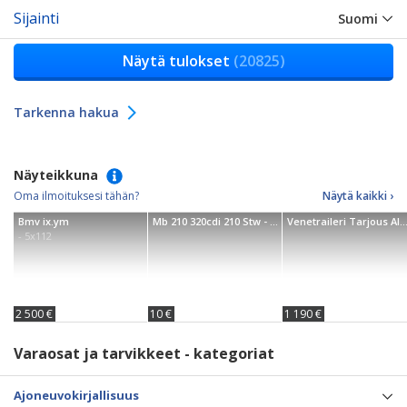
Sijainti
Suomi
Näytä tulokset
(20825)
Tarkenna hakua
Näyteikkuna
Oma ilmoituksesi tähän?
Näytä kaikki ›
Bmv ix.ym
Mb 210 320cdi 210 Stw - 00
Venetraileri Tarjous AISAPOIKA 750-3
- 5x112
2 500 €
10 €
1 190 €
Varaosat ja tarvikkeet - kategoriat
Ajoneuvokirjallisuus