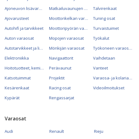
Ajoneuvon lisävarusteet
Matkailuvaunujen varaosat
Talvirenkaat
Ajovarusteet
Moottorikelkan varaosat
Tuning osat
Autohifi ja tarvikkeet
Moottoripyörän varaosat
Turvaistuimet
Auton varaosat
Mopojen varaosat
Työkalut
Autotarvikkeet ja lisävarusteet
Mönkijän varaosat
Työkoneen varaosat
Elektroniikka
Navigaattorit
Vaihdetaan
Hoitotuotteet, kemikaalit ja öljyt
Perävaunut
Vanteet
Katsotuimmat
Projektit
Varaosa- ja kolariautot
Kesärenkaat
Racing osat
Videoilmoitukset
Kypärät
Rengassarjat
Varaosat
Audi
Renault
Rieju