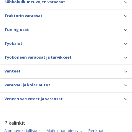
Sähkökulkuneuvojen varaosat
Traktorin varaosat
Tuning osat
Työkalut
Työkoneen varaosat ja tarvikkeet
Vanteet
Varaosa- ja kolariautot
Veneen varusteet ja varaosat
Pikalinkit
Ajoneuvokirjallisuus
Matkailuautojen varaosat
Renkaat