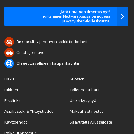
Jätä ilmainen ilmoitus nyt!
Ilmoittaminen Nettivaraosassa on nopeaa
ja yksityishenkilöille ilmaista.
Rekkari.fi
- ajoneuvon kaikki tiedot heti
Omat ajoneuvot
Ohjeet turvalliseen kaupankäyntiin
Haku
Suosikit
Liikkeet
Tallennetut haut
Pikalinkit
Usein kysyttyä
Asiakastuki & Yhteystiedot
Maksulliset nostot
Käyttöehdot
Saavutettavuusseloste
Palvelut yrityksille