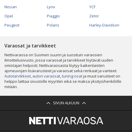
Nissan
Lynx
YCF
Opel
Piaggio
Zetor
Peugeot
Polaris
Harley-Davidson
Varaosat ja tarvikkeet
Nettivaraosa on Suomen suurin ja suosituin varaosien
ilmoittelusivusto, jossa varaosat ja tarvikkeet löytävät uuden
omistajan helposti. Nettivaraosasta löytyy kaikenlaisten
ajoneuvojen lisävarusteet ja varaosat sekä renkaat ja vanteet.
Autotarvikkeet
,
auton varaosat
,
tuning-osat
ja muut varusteet on
helppo laittaa sivustolle myyntiin eikä se maksa yksityishenkilölle
mitään.
SIVUN ALKUUN