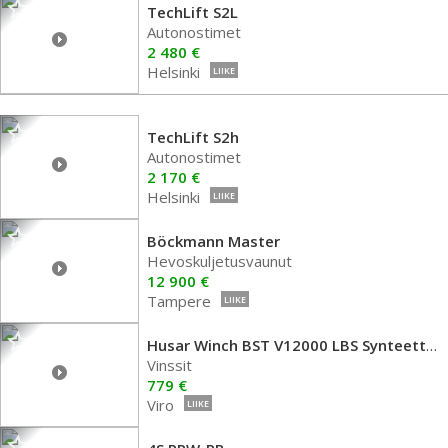
TechLift S2L
Autonostimet
2 480 €
Helsinki
LIIKE
TechLift S2h
Autonostimet
2 170 €
Helsinki
LIIKE
Böckmann Master
Hevoskuljetusvaunut
12 900 €
Tampere
LIIKE
Husar Winch BST V12000 LBS Synteettinen Vi
Vinssit
779 €
Viro
LIIKE