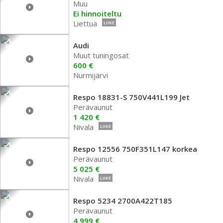
Muu
Ei hinnoiteltu
Liettua
LIIKE
Audi
Muut tuningosat
600 €
Nurmijärvi
Respo 18831-S 750V441L199 Jet
Perävaunut
1 420 €
Nivala
LIIKE
Respo 12556 750F351L147 korkea
Perävaunut
5 025 €
Nivala
LIIKE
Respo 5234 2700A422T185
Perävaunut
4 999 €