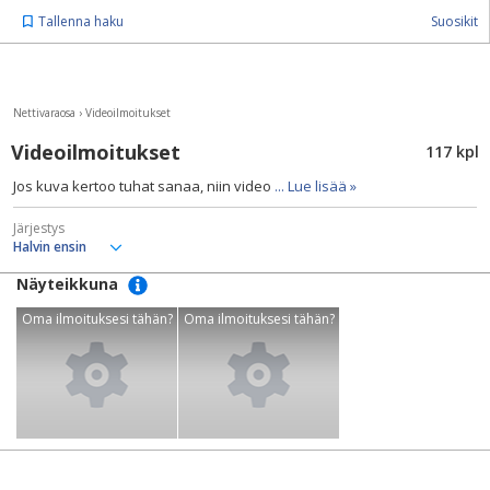
Tallenna haku
Suosikit
Nettivaraosa
›
Videoilmoitukset
Videoilmoitukset
117 kpl
Jos kuva kertoo tuhat sanaa, niin video
... Lue lisää »
Järjestys
Näyteikkuna
Oma ilmoituksesi tähän?
Oma ilmoituksesi tähän?