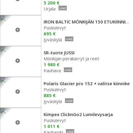
5 200 €
Urjala
LIIKE
IRON BALTIC MÖNKIJÄN 150 ETUKIINNIT. AURASARJA KAIKKI MALLIT
Puskulevyt
695 €
Jyväskylä
LIIKE
SR-tuote JUSSI
Mönkijän peräkärryt ja reet
1 980 €
Kauhava
LIIKE
Polaris Glacier pro 152 + valitse kiinnike
Puskulevyt
885 €
Jyväskylä
LIIKE
Kimpex ClicknGo2 Lumilevysarja
Puskulevyt
1 011 €
Kauhajoki
LIIKE