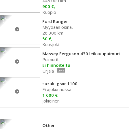
445 000 km
900 €,
Kuopio
Ford Ranger
Myydään osina,
26 306 km
50 €,
Kuusjoki
Massey Ferguson 430 leikkuupuimuri
Puimurit
Ei hinnoiteltu
Urjala
LIIKE
suzuki gsxr 1100
Ei ajokunnossa
1 600 €
Jokioinen
Other