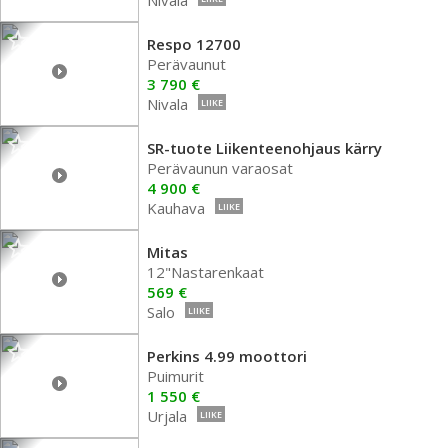
Respo 12700
Perävaunut
3 790 €
Nivala
LIIKE
SR-tuote Liikenteenohjaus kärry
Perävaunun varaosat
4 900 €
Kauhava
LIIKE
Mitas
12"Nastarenkaat
569 €
Salo
LIIKE
Perkins 4.99 moottori
Puimurit
1 550 €
Urjala
LIIKE