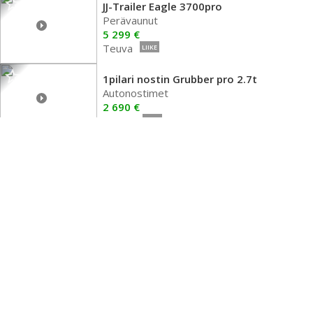
JJ-Trailer Eagle 3700pro
Perävaunut
5 299 €
Teuva
LIIKE
1pilari nostin Grubber pro 2.7t
Autonostimet
2 690 €
Vantaa
LIIKE