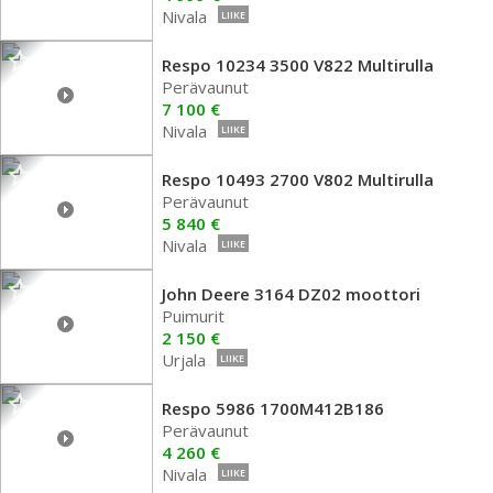
Nivala
LIIKE
Respo 10234 3500 V822 Multirulla
Perävaunut
7 100 €
Nivala
LIIKE
Respo 10493 2700 V802 Multirulla
Perävaunut
5 840 €
Nivala
LIIKE
John Deere 3164 DZ02 moottori
Puimurit
2 150 €
Urjala
LIIKE
Respo 5986 1700M412B186
Perävaunut
4 260 €
Nivala
LIIKE