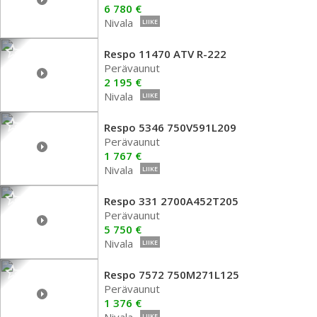
6 780 €
Nivala
LIIKE
Respo 11470 ATV R-222
Perävaunut
2 195 €
Nivala
LIIKE
Respo 5346 750V591L209
Perävaunut
1 767 €
Nivala
LIIKE
Respo 331 2700A452T205
Perävaunut
5 750 €
Nivala
LIIKE
Respo 7572 750M271L125
Perävaunut
1 376 €
Nivala
LIIKE