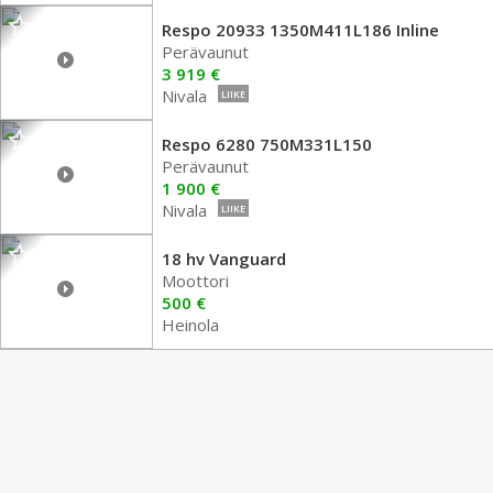
Respo 20933 1350M411L186 Inline
Perävaunut
3 919 €
Nivala
LIIKE
Respo 6280 750M331L150
Perävaunut
1 900 €
Nivala
LIIKE
18 hv Vanguard
Moottori
500 €
Heinola