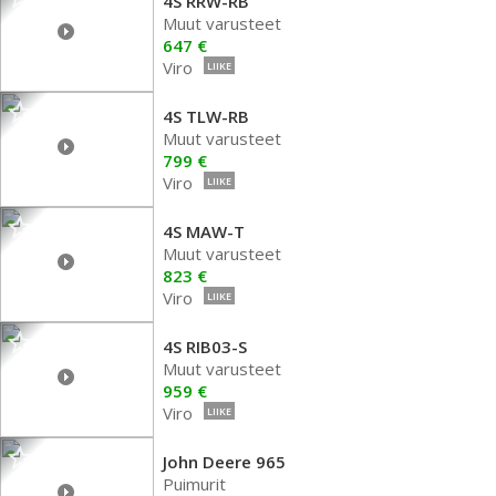
4S RRW-RB
Muut varusteet
647 €
Viro
LIIKE
4S TLW-RB
Muut varusteet
799 €
Viro
LIIKE
4S MAW-T
Muut varusteet
823 €
Viro
LIIKE
4S RIB03-S
Muut varusteet
959 €
Viro
LIIKE
John Deere 965
Puimurit