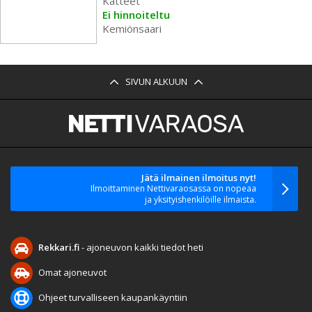
Katteet
Ei hinnoiteltu
Kemiönsaari
SIVUN ALKUUN
Jätä ilmainen ilmoitus nyt!
Ilmoittaminen Nettivaraosassa on nopeaa
ja yksityishenkilöille ilmaista.
Rekkari.fi
- ajoneuvon kaikki tiedot heti
Omat ajoneuvot
Ohjeet turvalliseen kaupankäyntiin