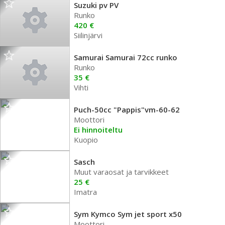
Suzuki pv PV
Runko
420 €
Siilinjärvi
Samurai Samurai 72cc runko
Runko
35 €
Vihti
Puch-50cc "Pappis"vm-60-62
Moottori
Ei hinnoiteltu
Kuopio
Sasch
Muut varaosat ja tarvikkeet
25 €
Imatra
Sym Kymco Sym jet sport x50
Moottori