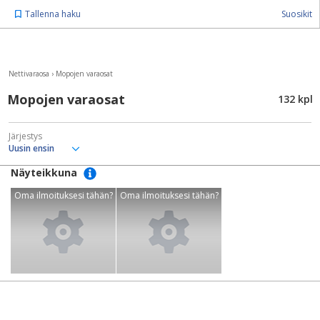
Tallenna haku
Suosikit
Nettivaraosa
›
Mopojen varaosat
Mopojen varaosat
132 kpl
Järjestys
Näyteikkuna
Oma ilmoituksesi tähän?
Oma ilmoituksesi tähän?