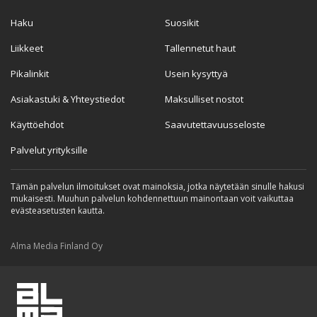
Haku
Suosikit
Liikkeet
Tallennetut haut
Pikalinkit
Usein kysyttyä
Asiakastuki & Yhteystiedot
Maksulliset nostot
Käyttöehdot
Saavutettavuusseloste
Palvelut yrityksille
Tämän palvelun ilmoitukset ovat mainoksia, jotka näytetään sinulle hakusi
mukaisesti. Muuhun palvelun kohdennettuun mainontaan voit vaikuttaa
evästeasetusten kautta.
Alma Media Finland Oy