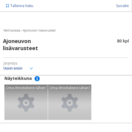
Tallenna haku
Suosikit
Nettivaraosa
›
Ajoneuvon lisävarusteet
Ajoneuvon
80 kpl
lisävarusteet
Järjestys
Näyteikkuna
Oma ilmoituksesi tähän?
Oma ilmoituksesi tähän?