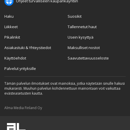
Ohjeet turvalliseen kaupankäyntiin
Haku
Suosikit
Liikkeet
Tallennetut haut
Pikalinkit
Usein kysyttyä
Asiakastuki & Yhteystiedot
Maksulliset nostot
Käyttöehdot
Saavutettavuusseloste
Palvelut yrityksille
Tämän palvelun ilmoitukset ovat mainoksia, jotka näytetään sinulle hakusi
mukaisesti. Muuhun palvelun kohdennettuun mainontaan voit vaikuttaa
evästeasetusten kautta.
Alma Media Finland Oy