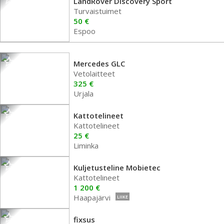
LandRover Discovery Sport
Turvaistuimet
50 €
Espoo
Mercedes GLC
Vetolaitteet
325 €
Urjala
Kattotelineet
Kattotelineet
25 €
Liminka
Kuljetusteline Mobietec
Kattotelineet
1 200 €
Haapajärvi
LIIKE
fixsus