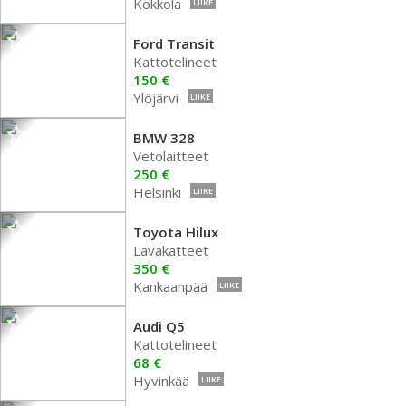
Kokkola
LIIKE
Ford Transit
Kattotelineet
150 €
Ylöjärvi
LIIKE
BMW 328
Vetolaitteet
250 €
Helsinki
LIIKE
Toyota Hilux
Lavakatteet
350 €
Kankaanpää
LIIKE
Audi Q5
Kattotelineet
68 €
Hyvinkää
LIIKE