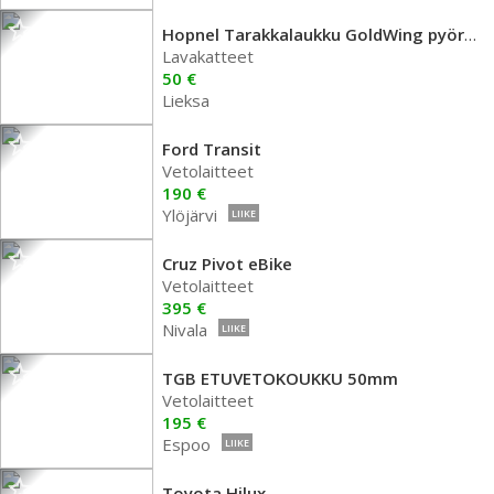
Hopnel Tarakkalaukku GoldWing pyörään
Lavakatteet
50 €
Lieksa
Ford Transit
Vetolaitteet
190 €
Ylöjärvi
LIIKE
Cruz Pivot eBike
Vetolaitteet
395 €
Nivala
LIIKE
TGB ETUVETOKOUKKU 50mm
Vetolaitteet
195 €
Espoo
LIIKE
Toyota Hilux