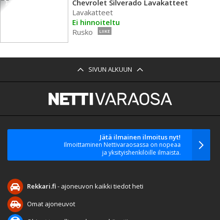
Chevrolet Silverado Lavakatteet
Lavakatteet
Ei hinnoiteltu
Rusko
LIIKE
SIVUN ALKUUN
Jätä ilmainen ilmoitus nyt!
Ilmoittaminen Nettivaraosassa on nopeaa
ja yksityishenkilöille ilmaista.
Rekkari.fi
- ajoneuvon kaikki tiedot heti
Omat ajoneuvot