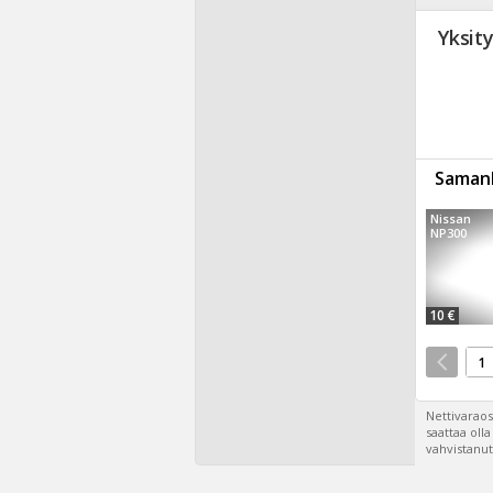
Yksit
Samanl
Nissan
NP300
10 €
1
Nettivaraos
saattaa oll
vahvistanut