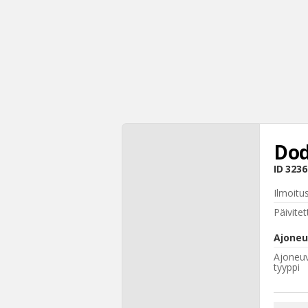
Dod
ID
3236
Ilmoitu
Päivitet
Ajoneu
Ajoneu
tyyppi