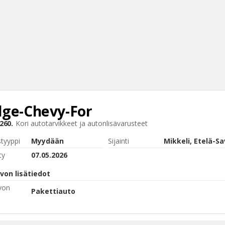
ge-Chevy-For
Haku
260.
Kori
autotarvikkeet ja autonlisävarusteet
Tyh
styyppi
Myydään
Sijainti
Mikkeli, Etelä-S
ty
07.05.2026
von lisätiedot
von
Pakettiauto