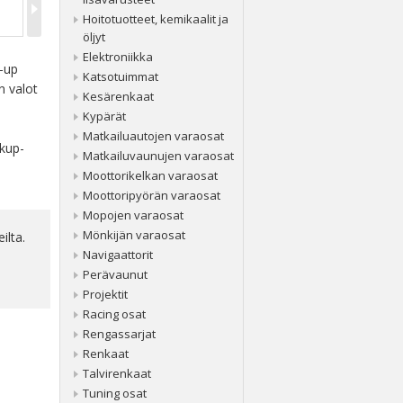
Hoitotuotteet, kemikaalit ja
öljyt
Elektroniikka
k-up
Katsotuimmat
n valot
Kesärenkaat
Kypärät
Matkailuautojen varaosat
ckup-
Matkailuvaunujen varaosat
Moottorikelkan varaosat
Moottoripyörän varaosat
Mopojen varaosat
Mönkijän varaosat
ilta.
Navigaattorit
Perävaunut
Projektit
Racing osat
Rengassarjat
Renkaat
Talvirenkaat
Tuning osat