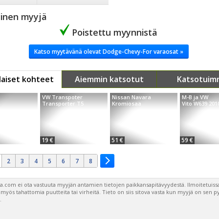
yinen myyjä
Poistettu myynnistä
Katso myytävänä olevat Dodge-Chevy-For varaosat »
aiset kohteet
Aiemmin katsotut
Katsotuim
VW Transpoter
Nissan Navara
M-B ja VW
Transporter T5
Kromiosaa
Vito W639 201
19 €
51 €
59 €
2
3
4
5
6
7
8
a.com ei ota vastuuta myyjän antamien tietojen paikkansapitävyydestä. Ilmoitetuissa
a myös tahattomia puutteita tai virheitä. Tieto on siis sitova vasta kun myyjä on sen 
.