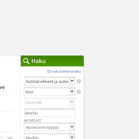
Haku
työkalut »
ID/rek.numerohaku
Käytät tällä hetkellä
jennä haut
avo
Tarkkaa hakua
Vaihda Pikahakuun
AJONEUVO