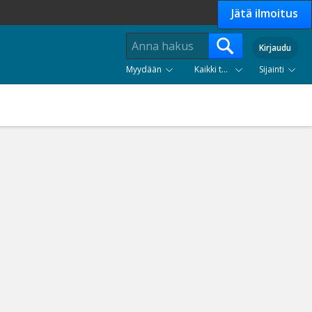
Jätä ilmoitus
Kirjaudu
Myydään
Kaikki tuoteryhmät
Sijainti