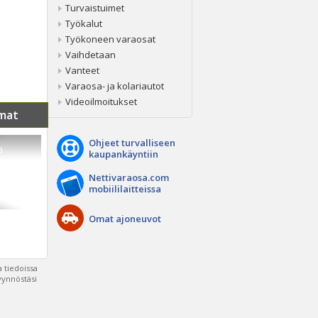
Turvaistuimet
Työkalut
Työkoneen varaosat
Vaihdetaan
Vanteet
Varaosa- ja kolariautot
Videoilmoitukset
mat
Ohjeet turvalliseen
0
kaupankäyntiin
Nettivaraosa.com
mobiililaitteissa
Omat ajoneuvot
 tiedoissa
pyynnöstäsi