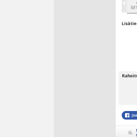
Lisäti
Rahoit
Ja