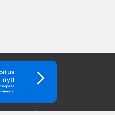
oitus
nyt!
on nopeaa
e ilmaista.
Yritystiedot