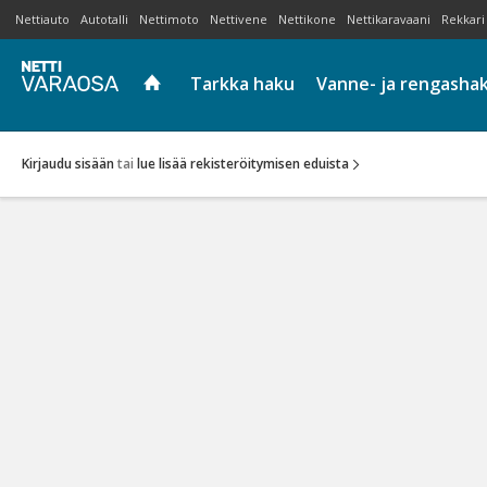
Nettiauto
Autotalli
Nettimoto
Nettivene
Nettikone
Nettikaravaani
Rekkari
Tarkka haku
Vanne- ja rengasha
Kirjaudu sisään
tai
lue lisää rekisteröitymisen eduista