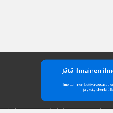
Jätä ilmainen ilm
Ilmoittaminen Nettivaraosassa 
ja yksityishenkilöill
t asiakkaat
Navigointi
Tuki