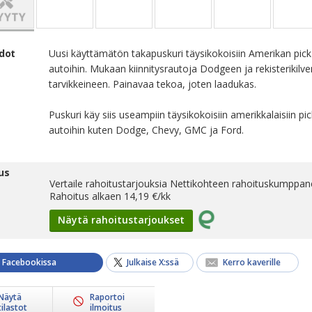
edot
Uusi käyttämätön takapuskuri täysikokoisiin Amerikan pic
autoihin. Mukaan kiinnitysrautoja Dodgeen ja rekisterikilve
tarvikkeineen. Painavaa tekoa, joten laadukas.
Puskuri käy siis useampiin täysikokoisiin amerikkalaisiin pi
autoihin kuten Dodge, Chevy, GMC ja Ford.
us
Vertaile rahoitustarjouksia Nettikohteen rahoituskumppane
Rahoitus alkaen
14,19
€/kk
Näytä rahoitustarjoukset
a Facebookissa
Julkaise X:ssä
Kerro kaverille
Näytä
Raportoi
tilastot
ilmoitus