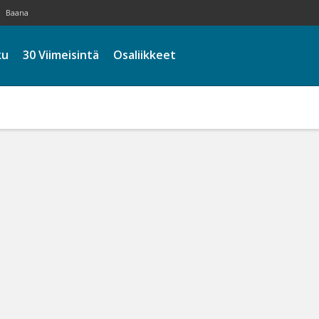
Baana
ku
30 Viimeisintä
Osaliikkeet