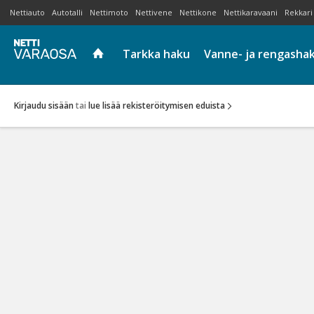
Nettiauto
Autotalli
Nettimoto
Nettivene
Nettikone
Nettikaravaani
Rekkari
Tarkka haku
Vanne- ja rengasha
Kirjaudu sisään
tai
lue lisää rekisteröitymisen eduista