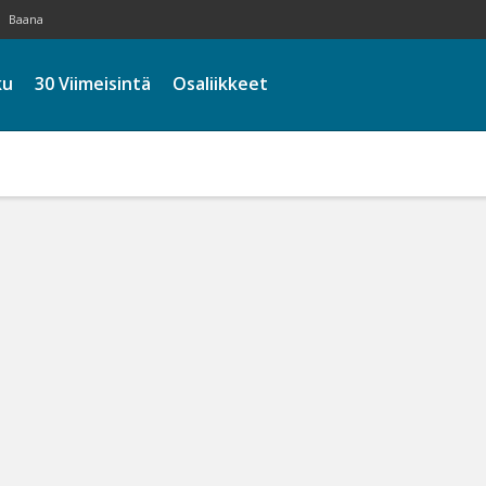
Baana
ku
30 Viimeisintä
Osaliikkeet