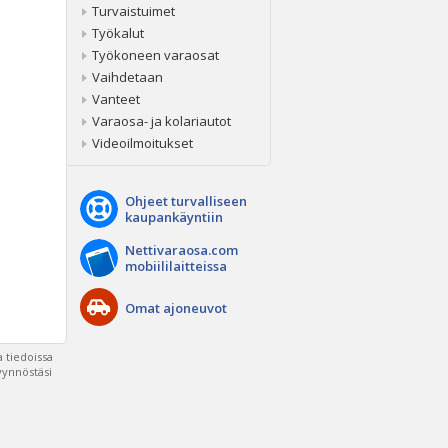
Turvaistuimet
Työkalut
Työkoneen varaosat
Vaihdetaan
Vanteet
Varaosa- ja kolariautot
Videoilmoitukset
Ohjeet turvalliseen
kaupankäyntiin
Nettivaraosa.com
mobiililaitteissa
Omat ajoneuvot
 tiedoissa
pyynnöstäsi