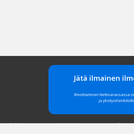
Jätä ilmainen ilm
Ilmoittaminen Nettivaraosassa 
ja yksityishenkilöill
t asiakkaat
Navigointi
Tuki
röidy
Etusivu
Unohditko 