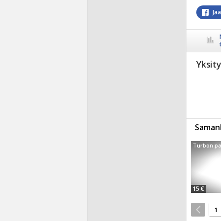
Ja
Yksit
Samanl
Turbon pa
15 €
1