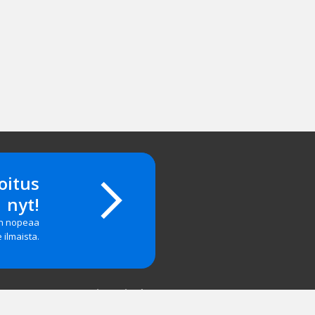
oitus
nyt!
on nopeaa
e ilmaista.
Yritystiedot
salasanan?
Yhteystiedot