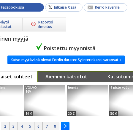
a Facebookissa
Julkaise X:ssä
Kerro kaverille
Näytä
Raportoi
tilastot
ilmoitus
yinen myyjä
Poistettu myynnistä
Katso myytävänä olevat Fordin duratec Sylinterinkansi varaosat »
aiset kohteet
Aiemmin katsotut
Katsotuim
ine
VOLVO
honda
6 piste vyöt
16V
16 €
20 €
30 €
2
3
4
5
6
7
8