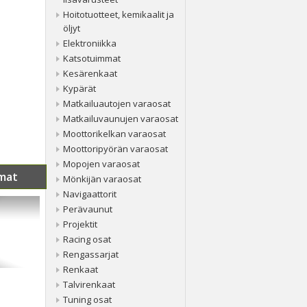
Hoitotuotteet, kemikaalit ja
öljyt
Elektroniikka
Katsotuimmat
Kesärenkaat
Kypärät
Matkailuautojen varaosat
Matkailuvaunujen varaosat
Moottorikelkan varaosat
Moottoripyörän varaosat
Mopojen varaosat
mat
Mönkijän varaosat
Navigaattorit
Perävaunut
Projektit
Racing osat
Rengassarjat
Renkaat
Talvirenkaat
Tuning osat