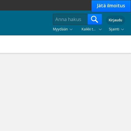
Jätä ilmoitus
Kirjaudu
Myydään
Kaikki tuoteryhmät
Sijainti