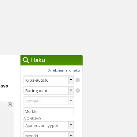
Haku
työkalut »
ID/rek.numerohaku
Käytät tällä hetkellä
jennä haut
Savo
Tarkkaa hakua
Vaihda Pikahakuun
AJONEUVO