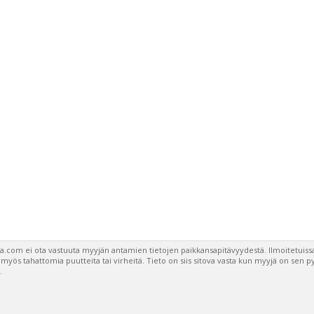
a.com ei ota vastuuta myyjän antamien tietojen paikkansapitävyydestä. Ilmoitetuissa
a myös tahattomia puutteita tai virheitä. Tieto on siis sitova vasta kun myyjä on sen 
.