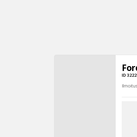
For
ID
3222
Ilmoitu