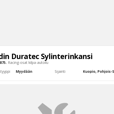
din Duratec
Sylinterinkansi
Haku
875.
Racing-osat
kilpa-autoilu
Tyh
styyppi
Myydään
Sijainti
Kuopio, Pohjois-