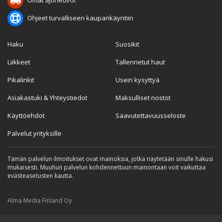
Ohjeet turvalliseen kaupankäyntiin
Haku
Suosikit
Liikkeet
Tallennetut haut
Pikalinkit
Usein kysyttyä
Asiakastuki & Yhteystiedot
Maksulliset nostot
Käyttöehdot
Saavutettavuusseloste
Palvelut yrityksille
Tämän palvelun ilmoitukset ovat mainoksia, jotka näytetään sinulle hakusi
mukaisesti. Muuhun palvelun kohdennettuun mainontaan voit vaikuttaa
evästeasetusten kautta.
Alma Media Finland Oy