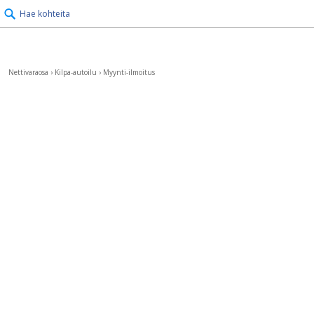
Hae kohteita
Nettivaraosa
›
Kilpa-autoilu
›
Myynti-ilmoitus