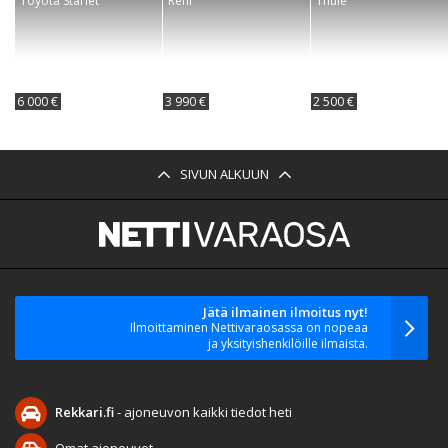
Toyota Starlet
Rehi
Thule
6 000 €
3 990 €
2 500 €
SIVUN ALKUUN
Jätä ilmainen ilmoitus nyt!
Ilmoittaminen Nettivaraosassa on nopeaa
ja yksityishenkilöille ilmaista.
Rekkari.fi
- ajoneuvon kaikki tiedot heti
Omat ajoneuvot