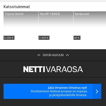
Katsotuimmat
Toyota Starlet
Aku BP-1800LB
kynäjouset
6 000 €
3 800 €
60 €
SIVUN ALKUUN
Jätä ilmainen ilmoitus nyt!
Ilmoittaminen Nettivaraosassa on nopeaa
ja yksityishenkilöille ilmaista.