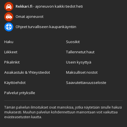
Rekkari.fi
- ajoneuvon kaikki tiedot heti
Omat ajoneuvot
Ohjeet turvalliseen kaupankäyntiin
Haku
Suosikit
Liikkeet
Tallennetut haut
Pikalinkit
Usein kysyttyä
Asiakastuki & Yhteystiedot
Maksulliset nostot
Käyttöehdot
Saavutettavuusseloste
Palvelut yrityksille
Tämän palvelun ilmoitukset ovat mainoksia, jotka näytetään sinulle hakusi
mukaisesti. Muuhun palvelun kohdennettuun mainontaan voit vaikuttaa
evästeasetusten kautta.