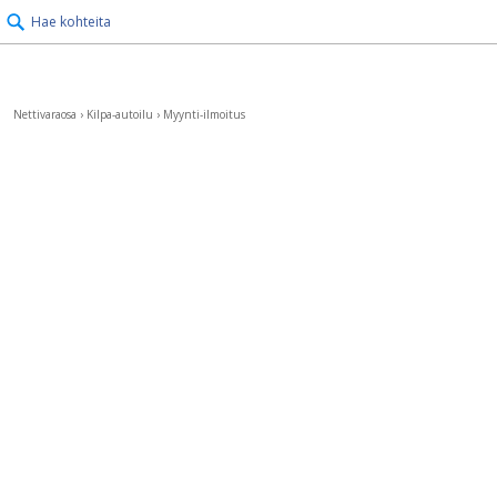
Hae kohteita
Nettivaraosa
›
Kilpa-autoilu
›
Myynti-ilmoitus