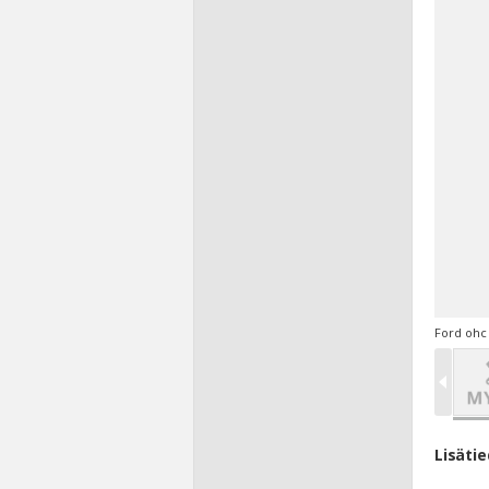
Ford ohc
Lisäti