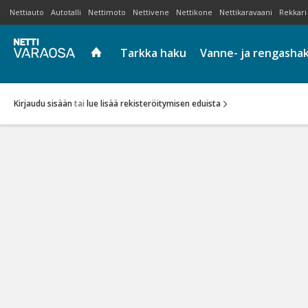
Nettiauto
Autotalli
Nettimoto
Nettivene
Nettikone
Nettikaravaani
Rekkari
Tarkka haku
Vanne- ja rengasha
Kirjaudu sisään
tai
lue lisää rekisteröitymisen eduista