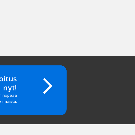
oitus
nyt!
on nopeaa
e ilmaista.
Yritystiedot
salasanan?
Yhteystiedot