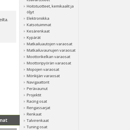
Hoitotuotteet, kemikaalit ja
öljyt
Elektroniikka
ilta.
Katsotuimmat
Kesärenkaat
Kypärät
Matkailuautojen varaosat
Matkailuvaunujen varaosat
Moottorikelkan varaosat
Moottoripyörän varaosat
Mopojen varaosat
Mönkijän varaosat
Navigaattorit
Perävaunut
Projektit
Racing osat
Rengassarjat
Renkaat
mat
Talvirenkaat
Tuning osat