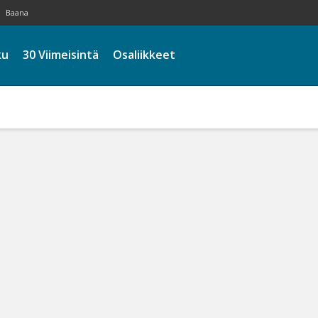
Baana
ku
30 Viimeisintä
Osaliikkeet