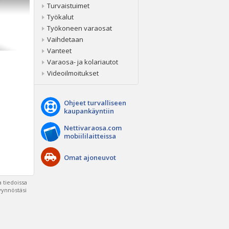
Turvaistuimet
Työkalut
Työkoneen varaosat
Vaihdetaan
Vanteet
Varaosa- ja kolariautot
Videoilmoitukset
Ohjeet turvalliseen
kaupankäyntiin
Nettivaraosa.com
mobiililaitteissa
Omat ajoneuvot
 tiedoissa
pyynnöstäsi