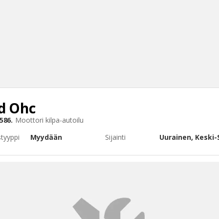
d Ohc
Haku
586.
Moottori
kilpa-autoilu
Tyh
styyppi
Myydään
Sijainti
Uurainen, Keski