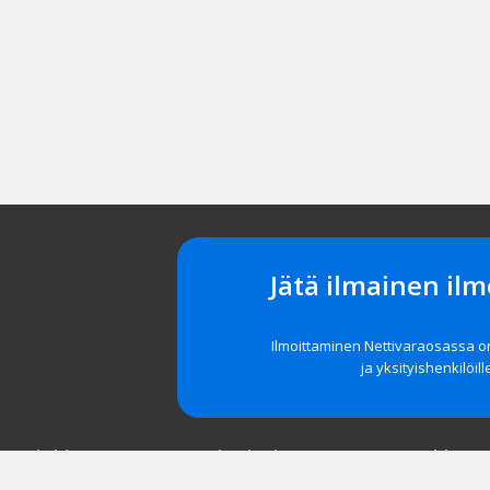
Jätä ilmainen ilm
Ilmoittaminen Nettivaraosassa 
ja yksityishenkilöill
t asiakkaat
Navigointi
Tuki
röidy
Etusivu
Unohditko 