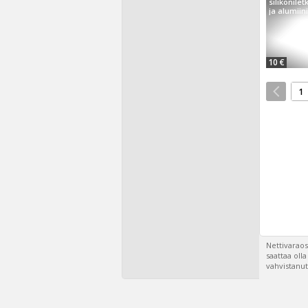
silikonilet
ja alumiini
10 €
1
Nettivaraos
saattaa oll
vahvistanut