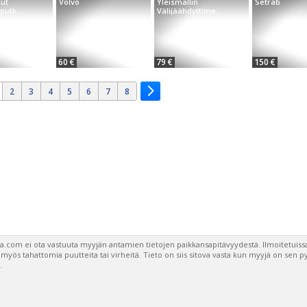
kut
Volvo
Yleismallin
Setrab
putk...
Välijäähdyttime...
60 €
79 €
150 €
2
3
4
5
6
7
8
a.com ei ota vastuuta myyjän antamien tietojen paikkansapitävyydestä. Ilmoitetuissa
a myös tahattomia puutteita tai virheitä. Tieto on siis sitova vasta kun myyjä on sen 
.