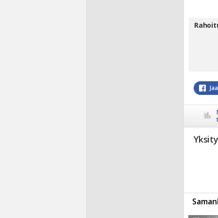
Rahoit
Ja
Yksit
Samanl