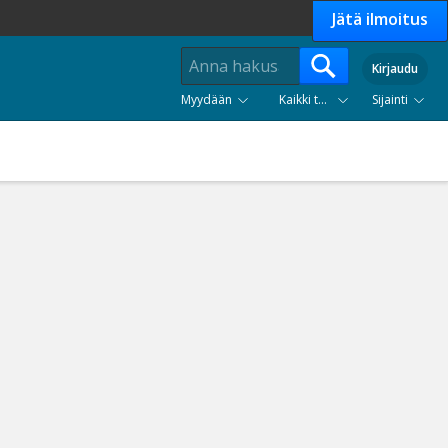
Jätä ilmoitus
Kirjaudu
Myydään
Kaikki tuoteryhmät
Sijainti