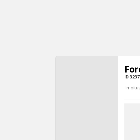
For
ID
3237
Ilmoitu