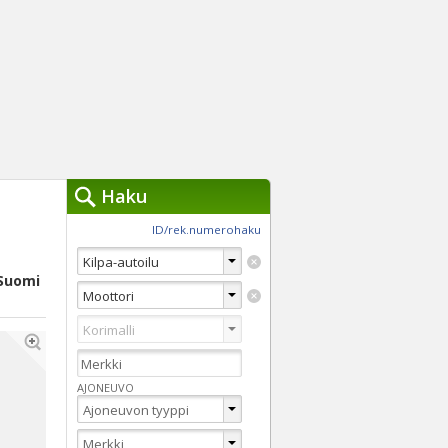
Haku
työkalut »
ID/rek.numerohaku
Käytät tällä hetkellä
jennä haut
-Suomi
Tarkkaa hakua
Vaihda Pikahakuun
AJONEUVO