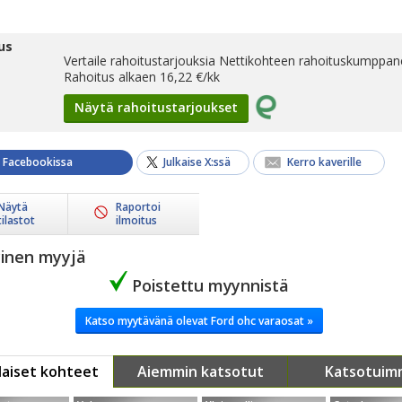
us
Vertaile rahoitustarjouksia Nettikohteen rahoituskumppane
Rahoitus alkaen
16,22
€/kk
Näytä rahoitustarjoukset
a Facebookissa
Julkaise X:ssä
Kerro kaverille
Näytä
Raportoi
tilastot
ilmoitus
yinen myyjä
Poistettu myynnistä
Katso myytävänä olevat Ford ohc varaosat »
aiset kohteet
Aiemmin katsotut
Katsotuim