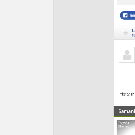
Ja
L
s
Yksityis
Samanl
Toyota
Starlet