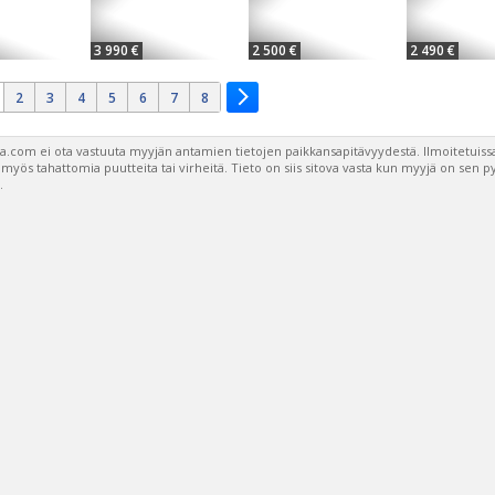
3 990 €
2 500 €
2 490 €
2
3
4
5
6
7
8
a.com ei ota vastuuta myyjän antamien tietojen paikkansapitävyydestä. Ilmoitetuissa
a myös tahattomia puutteita tai virheitä. Tieto on siis sitova vasta kun myyjä on sen 
.