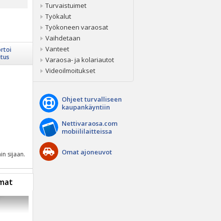
Turvaistuimet
Työkalut
Työkoneen varaosat
Vaihdetaan
Vanteet
rtoi
itus
Varaosa- ja kolariautot
Videoilmoitukset
Ohjeet turvalliseen
kaupankäyntiin
Nettivaraosa.com
mobiililaitteissa
Omat ajoneuvot
in sijaan.
mat
S