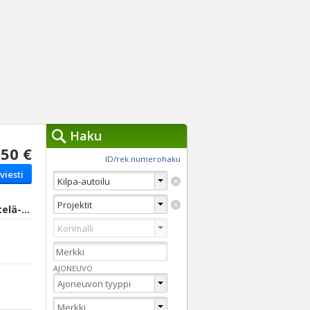
Haku
50 €
työkalut »
ID/rek.numerohaku
viesti
Käytät tällä hetkellä
jennä haut
Tarkkaa hakua
Lappeenranta, Etelä-Karjala
Vaihda Pikahakuun
AJONEUVO