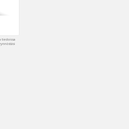
 tiedoissa
pyynnöstäsi