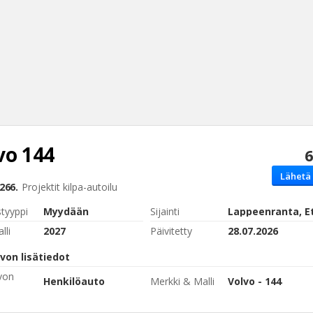
vo
144
6
Haku
Lähetä 
Tyh
266.
Projektit
kilpa-autoilu
styyppi
Myydään
Sijainti
lli
2027
Päivitetty
28.07.2026
von lisätiedot
von
Henkilöauto
Merkki & Malli
Volvo - 144