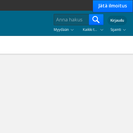
Jätä ilmoitus
Kirjaudu
Myydään
Kaikki tuoteryhmät
Sijainti