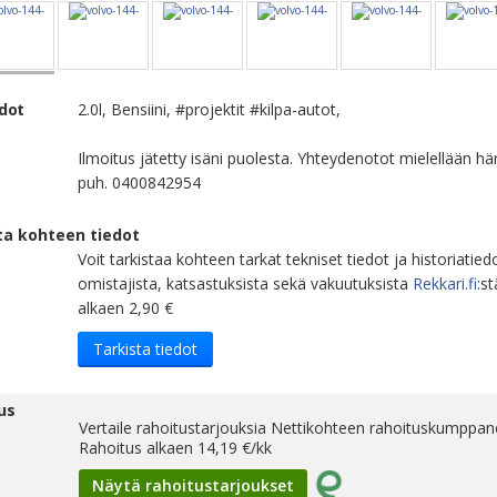
edot
2.0l, Bensiini, #projektit #kilpa-autot,
Ilmoitus jätetty isäni puolesta. Yhteydenotot mielellään hä
puh. 0400842954
ta kohteen tiedot
Voit tarkistaa kohteen tarkat tekniset tiedot ja historiatied
omistajista, katsastuksista sekä vakuutuksista
Rekkari.fi
:st
alkaen 2,90 €
Tarkista tiedot
us
Vertaile rahoitustarjouksia Nettikohteen rahoituskumppane
Rahoitus alkaen
14,19
€/kk
Näytä rahoitustarjoukset