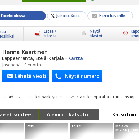
a Facebookissa
Julkaise X:ssä
Kerro kaverille
Lataa /
Näytä
Rapo
isää
tulosta
tilastot
ilmo
uosikiksi
Henna Kaartinen
Lappeenranta, Etelä-Karjala
-
Kartta
Jäsenenä 10 vuotta
Lähetä viesti
Näytä numero
henkilöiden välisessä kaupankäynnissä sovelletaan kauppalakia kuluttajansuojala
aiset kohteet
Aiemmin katsotut
Katsotuim
Rehi
Thule
Majava
M 2050 J 2 AK