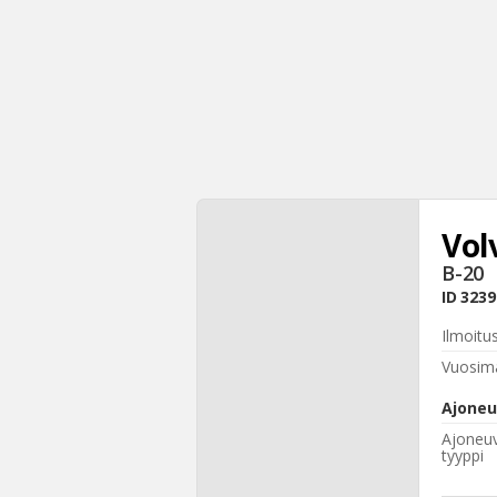
Vol
B-20
ID
3239
Ilmoitu
Vuosima
Ajoneu
Ajoneu
tyyppi