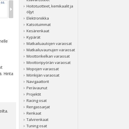
Hoitotuotteet, kemikaalit ja
öljyt
Elektroniikka
Katsotuimmat
Kesärenkaat
Kypärät
nelle
Matkailuautojen varaosat
Matkailuvaunujen varaosat
Moottorikelkan varaosat
Moottoripyörän varaosat
ot
Mopojen varaosat
ä. Hinta
Mönkijän varaosat
Navigaattorit
Perävaunut
Projektit
Racing osat
Rengassarjat
ilta.
Renkaat
Talvirenkaat
Tuning osat