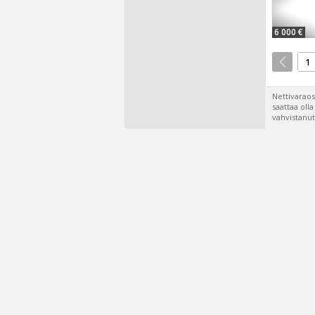
6 000 €
1
Nettivaraos
saattaa oll
vahvistanut