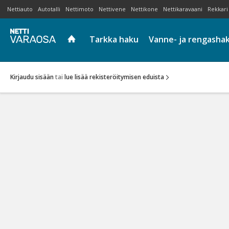
Nettiauto
Autotalli
Nettimoto
Nettivene
Nettikone
Nettikaravaani
Rekkari
Tarkka haku
Vanne- ja rengasha
Kirjaudu sisään
tai
lue lisää rekisteröitymisen eduista