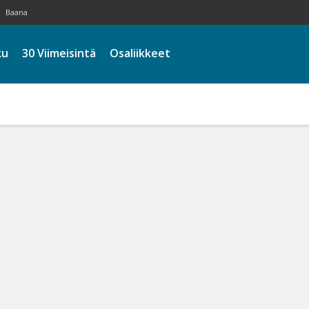
Baana
ku
30 Viimeisintä
Osaliikkeet