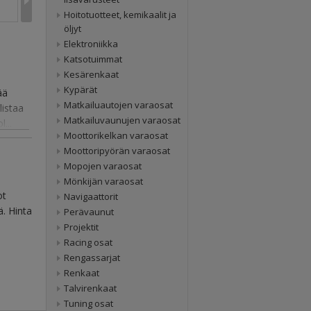
Hoitotuotteet, kemikaalit ja
öljyt
Elektroniikka
Katsotuimmat
Kesärenkaat
Kypärät
ää
Matkailuautojen varaosat
istaa
Matkailuvaunujen varaosat
...
Moottorikelkan varaosat
Moottoripyörän varaosat
Mopojen varaosat
Mönkijän varaosat
ot
Navigaattorit
ä. Hinta
Perävaunut
Projektit
Racing osat
Rengassarjat
Renkaat
Talvirenkaat
Tuning osat