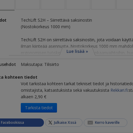
edot
TechLift S2H – Siirrettävä saksinostin
(Nostokorkeus 1000 mm)
TechLift S2H on siirrettävä saksinostin, jota voidaan käytt
ilman kiinteää asennusta. Nostokorkeus 1000 mm mahdoll
Lue lisää »
ergonomisen työskentelykorkeuden renkaanvaihtoihin, huol
usehdot
Maksutapa: Tilisiirto
ta kohteen tiedot
Voit tarkistaa kohteen tarkat tekniset tiedot ja historiatied
omistajista, katsastuksista sekä vakuutuksista
Rekkari.fi
:st
alkaen 2,90 €
Tarkista tiedot
a Facebookissa
Julkaise X:ssä
Kerro kaverille