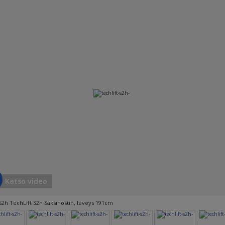
Katso video
S2h TechLift S2h Saksinostin, leveys 191cm