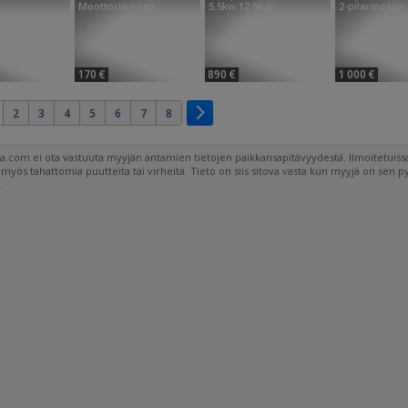
Moottorin nosti...
5.5kw 12.5bar
2-pilarinostin.
170 €
890 €
1 000 €
2
3
4
5
6
7
8
a.com ei ota vastuuta myyjän antamien tietojen paikkansapitävyydestä. Ilmoitetuissa
a myös tahattomia puutteita tai virheitä. Tieto on siis sitova vasta kun myyjä on sen 
.