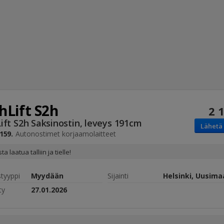
hLift
S2h
2 
Haku
ift S2h Saksinostin, leveys 191cm
Lähetä 
Tyh
159.
Autonostimet
korjaamolaitteet
ta laatua talliin ja tielle!
styyppi
Myydään
Sijainti
Helsinki, Uusima
ty
27.01.2026