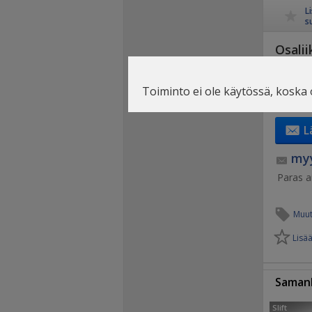
L
s
Osalii
Helsink
Jäsenen
Toiminto ei ole käytössä, koska 
L
myy
Paras ai
Muut
Lisää
Samanl
Slift