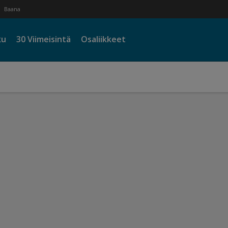
Baana
ku
30 Viimeisintä
Osaliikkeet