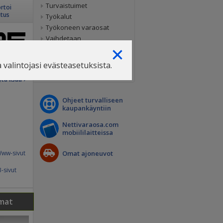
Turvaistuimet
rtoi
itus
Työkalut
Työkoneen varaosat
Vaihdetaan
Vanteet
Varaosa- ja kolariautot
valintojasi evästeasetuksista.
rjalaiset
Videoilmoitukset
Lift sek...
tä lisää ›
Ohjeet turvalliseen
kaupankäyntiin
Nettivaraosa.com
mobiililaitteissa
ww-sivut
Omat ajoneuvot
-sivut
mat