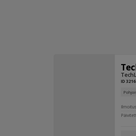
Tec
TechL
ID
3216
Pohjois
Ilmoitu
Päivitet