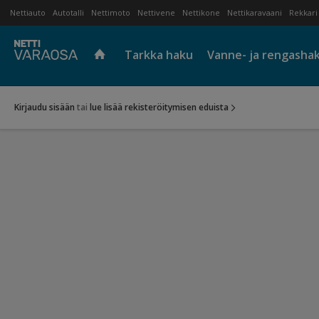
Nettiauto
Autotalli
Nettimoto
Nettivene
Nettikone
Nettikaravaani
Rekkari
Tarkka haku
Vanne- ja rengasha
Kirjaudu sisään
tai
lue lisää rekisteröitymisen eduista