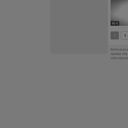
40 €
1
Nettivaraos
saattaa oll
vahvistanut