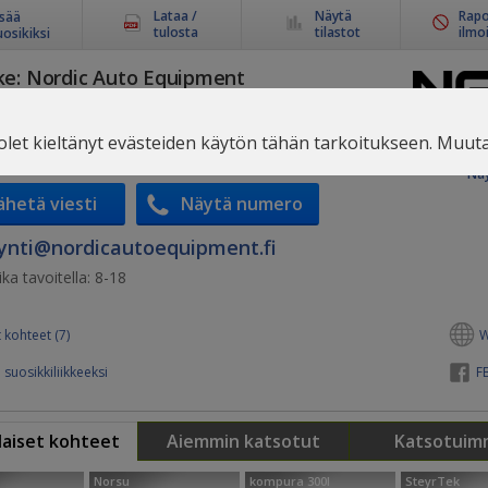
Lataa /
Näytä
Rapo
isää
tulosta
tilastot
ilmo
uosikiksi
ke:
Nordic Auto Equipment
i, 00760 Helsinki
-
Kartta
ä 9 kuukautta
olet kieltänyt evästeiden käytön tähän tarkoitukseen. Muuta 
NAE Maahantuo No
merkit: Tech
Näy
ähetä viesti
Näytä numero
nti@​nordicautoequipment.fi
ka tavoitella:
8-18
 kohteet (7)
W
 suosikkiliikkeeksi
FB
aiset kohteet
Aiemmin katsotut
Katsotuim
Norsu
kompura 300l
SteyrTek