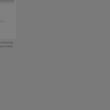
..
 tiedoissa
pyynnöstäsi