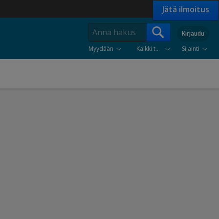
Jätä ilmoitus
Kirjaudu
Myydään
Kaikki tuoteryhmät
Sijainti