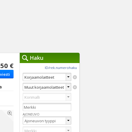
Haku
50 €
työkalut »
ID/rek.numerohaku
viesti
Käytät tällä hetkellä
jennä haut
Tarkkaa hakua
a
Vaihda Pikahakuun
AJONEUVO