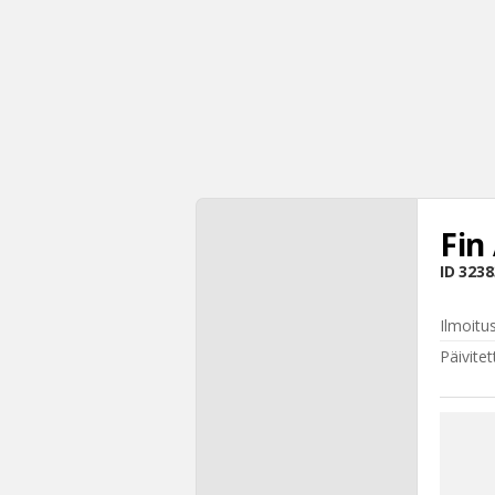
Fin
ID
3238
Ilmoitu
Päivitet