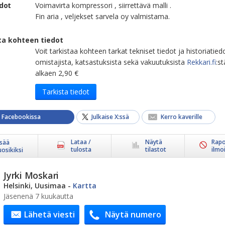
edot
Voimavirta kompressori , siirrettävä malli .
Fin aria , veljekset sarvela oy valmistama.
ta kohteen tiedot
Voit tarkistaa kohteen tarkat tekniset tiedot ja historiatied
omistajista, katsastuksista sekä vakuutuksista
Rekkari.fi
:st
alkaen 2,90 €
Tarkista tiedot
a Facebookissa
Julkaise X:ssä
Kerro kaverille
Lataa /
Näytä
Rapo
isää
tulosta
tilastot
ilmo
uosikiksi
Jyrki Moskari
Helsinki, Uusimaa
-
Kartta
Jäsenenä 7 kuukautta
Lähetä viesti
Näytä numero