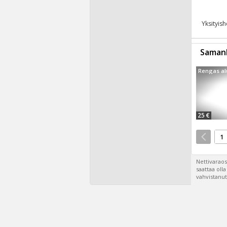
Yksityis
Samanl
Rengas al
25 €
1
Nettivaraos
saattaa oll
vahvistanut