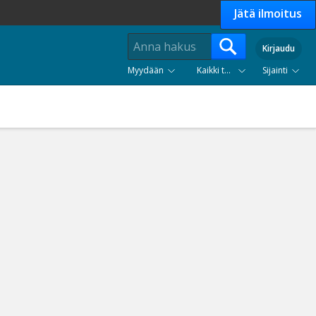
Jätä ilmoitus
Kirjaudu
Myydään
Kaikki tuoteryhmät
Sijainti