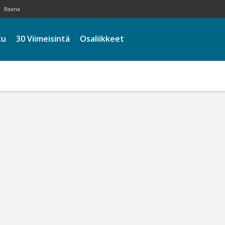
Baana
ku
30 Viimeisintä
Osaliikkeet