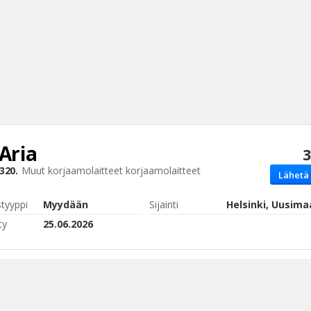
 Aria
3
Haku
320.
Muut korjaamolaitteet
korjaamolaitteet
Lähetä 
Tyh
styyppi
Myydään
Sijainti
Helsinki, Uusima
ty
25.06.2026