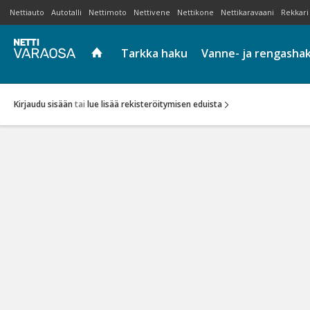
Nettiauto
Autotalli
Nettimoto
Nettivene
Nettikone
Nettikaravaani
Rekkari
Tarkka haku
Vanne- ja rengasha
Kirjaudu sisään
tai
lue lisää rekisteröitymisen eduista