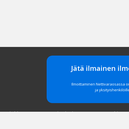
Jätä ilmainen ilm
Ilmoittaminen Nettivaraosassa 
ja yksityishenkilöill
t asiakkaat
Navigointi
Tuki
röidy
Etusivu
Unohditko 
 yrityksille
Tarkka haku
Asiakastuki