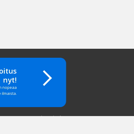
oitus
nyt!
on nopeaa
e ilmaista.
Yritystiedot
salasanan?
Yhteystiedot
 & Palaute
Hinnasto