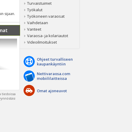
Turvaistuimet
Työkalut
in sijaan.
Työkoneen varaosat
Vaihdetaan
Vanteet
mat
Varaosa- ja kolariautot
Videoilmoitukset
Ohjeet turvalliseen
kaupankäyntiin
Nettivaraosa.com
mobiililaitteissa
Omat ajoneuvot
 tiedoissa
pyynnöstäsi