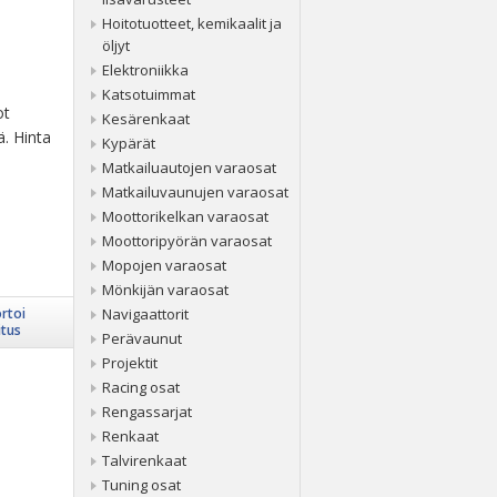
Hoitotuotteet, kemikaalit ja
öljyt
Elektroniikka
Katsotuimmat
ot
Kesärenkaat
ä. Hinta
Kypärät
Matkailuautojen varaosat
Matkailuvaunujen varaosat
Moottorikelkan varaosat
Moottoripyörän varaosat
Mopojen varaosat
Mönkijän varaosat
rtoi
Navigaattorit
itus
Perävaunut
Projektit
Racing osat
Rengassarjat
Renkaat
Talvirenkaat
Tuning osat