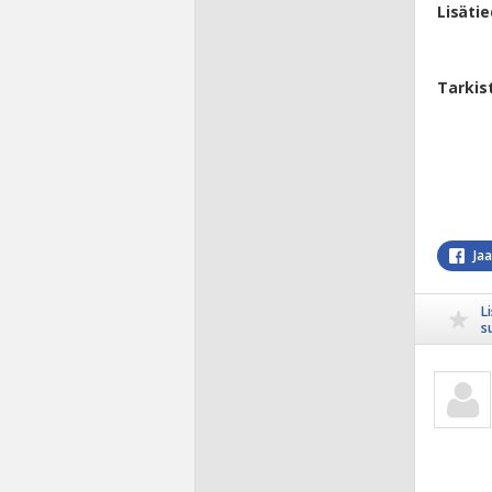
Lisäti
Tarkis
Ja
L
s