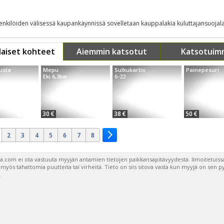
henkilöiden välisessä kaupankäynnissä sovelletaan kauppalakia kuluttajansuojala
aiset kohteet
Aiemmin katsotut
Katsotuim
usta
Mepu
Sulkukartio
Painepesuri
Eki 6,3kw
6-22
30 €
38 €
50 €
2
3
4
5
6
7
8
a.com ei ota vastuuta myyjän antamien tietojen paikkansapitävyydestä. Ilmoitetuissa
a myös tahattomia puutteita tai virheitä. Tieto on siis sitova vasta kun myyjä on sen 
.