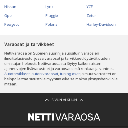
Nissan
Lynx
YCF
Opel
Piaggio
Zetor
Peugeot
Polaris
Harley-Davidson
Varaosat ja tarvikkeet
Nettivaraosa on Suomen suurin ja suosituin varaosien
ilmoittelusivusto, jossa varaosat ja tarvikkeet löytävät uuden
omistajan helposti. Nettivaraosasta löytyy kaikenlaisten
ajoneuvojen lisävarusteet ja varaosat sekä renkaat ja vanteet.
Autotarvikkeet
,
auton varaosat
,
tuning-osat
ja muut varusteet on
helppo laittaa sivustolle myyntiin eikä se maksa yksityishenkilölle
mitään.
SIVUN ALKUUN