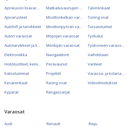
Ajoneuvon lisävarusteet
Matkailuvaunujen varaosat
Talvirenkaat
Ajovarusteet
Moottorikelkan varaosat
Tuning osat
Autohifi ja tarvikkeet
Moottoripyörän varaosat
Turvaistuimet
Auton varaosat
Mopojen varaosat
Työkalut
Autotarvikkeet ja lisävarusteet
Mönkijän varaosat
Työkoneen varaosat
Elektroniikka
Navigaattorit
Vaihdetaan
Hoitotuotteet, kemikaalit ja öljyt
Perävaunut
Vanteet
Katsotuimmat
Projektit
Varaosa- ja kolariautot
Kesärenkaat
Racing osat
Videoilmoitukset
Kypärät
Rengassarjat
Varaosat
Audi
Renault
Rieju