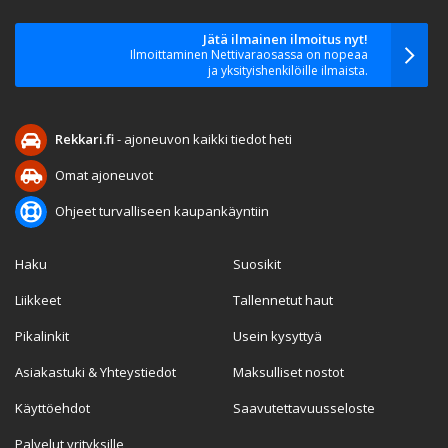
Jätä ilmainen ilmoitus nyt!
Ilmoittaminen Nettivaraosassa on nopeaa
ja yksityishenkilöille ilmaista.
Rekkari.fi
- ajoneuvon kaikki tiedot heti
Omat ajoneuvot
Ohjeet turvalliseen kaupankäyntiin
Haku
Suosikit
Liikkeet
Tallennetut haut
Pikalinkit
Usein kysyttyä
Asiakastuki & Yhteystiedot
Maksulliset nostot
Käyttöehdot
Saavutettavuusseloste
Palvelut yrityksille