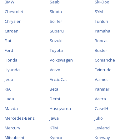
BMW
Saab
Ski-Doo
Chevrolet
Skoda
SYM
Chrysler
Solifer
Tunturi
Citroen
Subaru
Yamaha
Fiat
Suzuki
Bobcat
Ford
Toyota
Buster
Honda
Volkswagen
Comanche
Hyundai
Volvo
Evinrude
Jeep
Arctic Cat
Valmet
KIA
Beta
Yanmar
Lada
Derbi
Valtra
Mazda
Husqvarna
CaseIH
Mercedes-Benz
Jawa
Juko
Mercury
KTM
Leyland
Mitsubishi
Kymco
Keeway