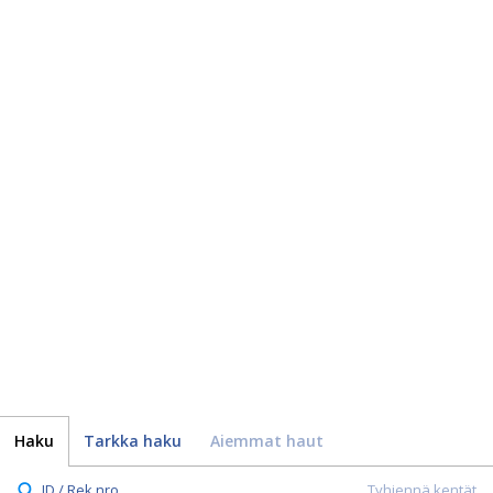
Haku
Tarkka haku
Aiemmat haut
ID / Rek.nro.
Tyhjennä kentät