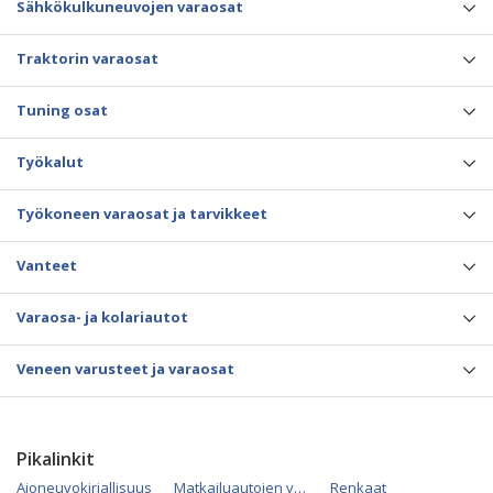
Sähkökulkuneuvojen varaosat
Traktorin varaosat
Tuning osat
Työkalut
Työkoneen varaosat ja tarvikkeet
Vanteet
Varaosa- ja kolariautot
Veneen varusteet ja varaosat
Pikalinkit
Ajoneuvokirjallisuus
Matkailuautojen varaosat
Renkaat