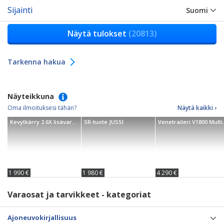
Sijainti
Suomi
Näytä tulokset
(20813)
Tarkenna hakua
Näyteikkuna
Oma ilmoituksesi tähän?
Näytä kaikki ›
Kevytkärry 2.6X lisävarusteena 80cm kuomu
SR-tuote JUSSI
Venetrail
1 990 €
1 980 €
4 290 €
Varaosat ja tarvikkeet - kategoriat
Ajoneuvokirjallisuus