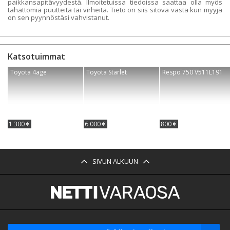
paikkansapitävyydestä. Ilmoitetuissa tiedoissa saattaa olla myös
tahattomia puutteita tai virheitä. Tieto on siis sitova vasta kun myyjä
on sen pyynnöstäsi vahvistanut.
Katsotuimmat
Toyota 4age
Toyota Starlet
Respo 750 V511L191
1 300 €
6 000 €
800 €
SIVUN ALKUUN