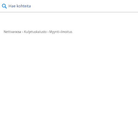
Hae kohteita
Nettivaraosa
›
Kuljetuskalusto
›
Myynti-ilmoitus