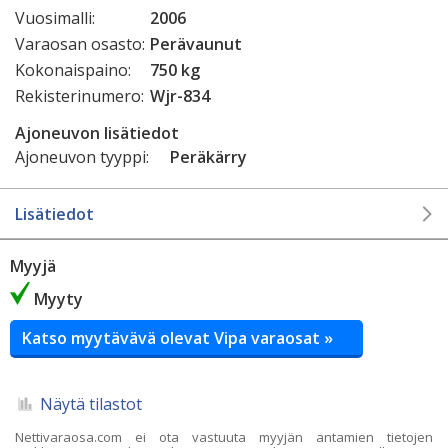
Vuosimalli:
2006
Varaosan osasto:
Perävaunut
Kokonaispaino:
750 kg
Rekisterinumero:
Wjr-834
Ajoneuvon lisätiedot
Ajoneuvon tyyppi:
Peräkärry
Lisätiedot
Myyjä
Myyty
Katso myytävävä olevat Vipa varaosat »
Näytä tilastot
Nettivaraosa.com ei ota vastuuta myyjän antamien tietojen