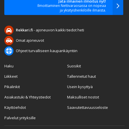
Jätä ilmainen ilmoitus nyt!
Ilmoittaminen Nettivaraosassa on nopeaa
ja yksityishenkilöille ilmaista.
Rekkari.fi
- ajoneuvon kaikki tiedot heti
Omat ajoneuvot
Ohjeet turvalliseen kaupankäyntiin
Haku
Suosikit
Liikkeet
Tallennetut haut
Pikalinkit
Usein kysyttyä
Asiakastuki & Yhteystiedot
Maksulliset nostot
Käyttöehdot
Saavutettavuusseloste
Palvelut yrityksille