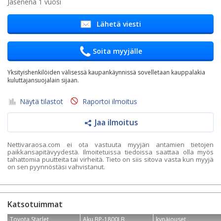
Jäsenenä 1 vuosi
Lähetä viesti
Soita myyjälle
Yksityishenkilöiden välisessä kaupankäynnissä sovelletaan kauppalakia
kuluttajansuojalain sijaan.
Näytä tilastot
Raportoi ilmoitus
Jaa ilmoitus
Nettivaraosa.com ei ota vastuuta myyjän antamien tietojen
paikkansapitävyydestä. Ilmoitetuissa tiedoissa saattaa olla myös
tahattomia puutteita tai virheitä. Tieto on siis sitova vasta kun myyjä
on sen pyynnöstäsi vahvistanut.
Katsotuimmat
Toyota Starlet
Aku BP-1800LB
kynäjouset