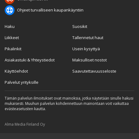
Ohjeet turvalliseen kaupankäyntiin
Haku
Suosikit
Liikkeet
Tallennetut haut
Pikalinkit
Usein kysyttyä
Asiakastuki & Yhteystiedot
Maksulliset nostot
Käyttöehdot
Saavutettavuusseloste
Palvelut yrityksille
Tämän palvelun ilmoitukset ovat mainoksia, jotka näytetään sinulle hakusi
mukaisesti. Muuhun palvelun kohdennettuun mainontaan voit vaikuttaa
evästeasetusten kautta.
Alma Media Finland Oy