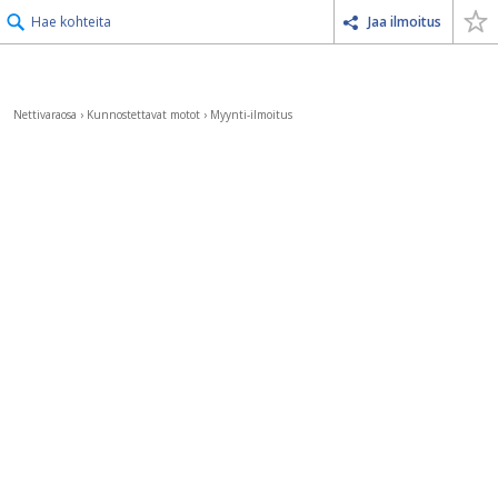
Hae kohteita
Jaa ilmoitus
Nettivaraosa
›
Kunnostettavat motot
›
Myynti-ilmoitus