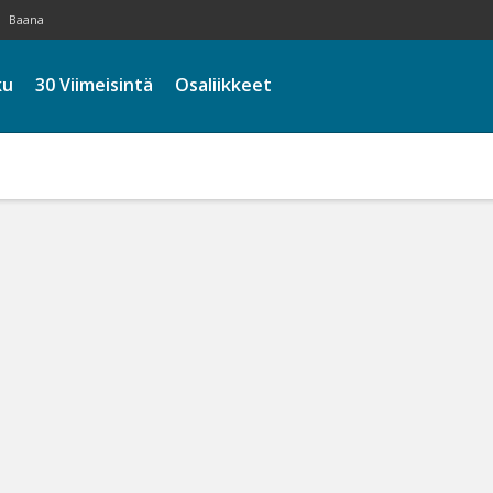
Baana
ku
30 Viimeisintä
Osaliikkeet