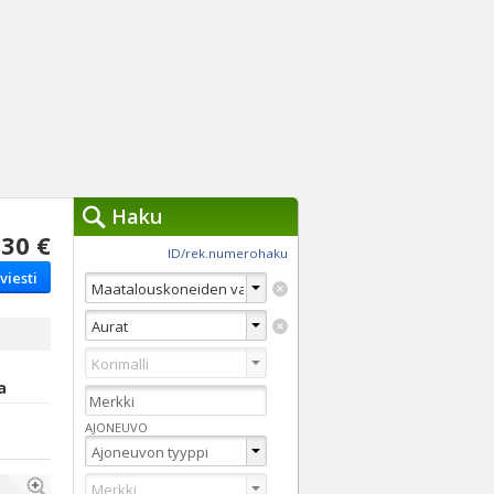
Haku
30 €
työkalut »
ID/rek.numerohaku
viesti
Käytät tällä hetkellä
jennä haut
Tarkkaa hakua
Vaihda Pikahakuun
a
AJONEUVO