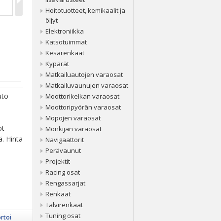
Hoitotuotteet, kemikaalit ja
öljyt
Elektroniikka
Katsotuimmat
Kesärenkaat
Kypärät
Matkailuautojen varaosat
Matkailuvaunujen varaosat
uto
Moottorikelkan varaosat
Moottoripyörän varaosat
Mopojen varaosat
ot
Mönkijän varaosat
ä. Hinta
Navigaattorit
Perävaunut
Projektit
Racing osat
Rengassarjat
Renkaat
Talvirenkaat
Tuning osat
rtoi