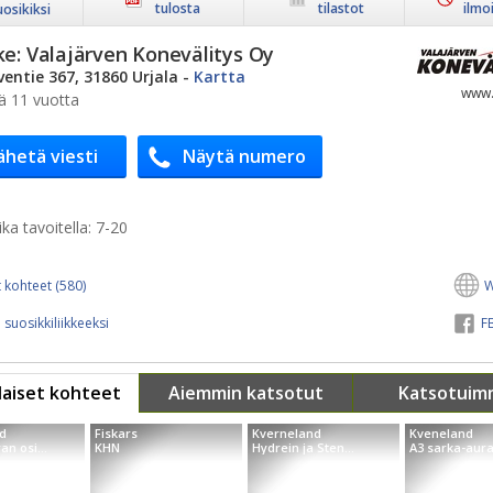
tulosta
tilastot
ilmo
uosikiksi
ke:
Valajärven Konevälitys Oy
ventie 367, 31860 Urjala
-
Kartta
www.
ä 11 vuotta
ähetä viesti
Näytä numero
ka tavoitella:
7-20
 kohteet (580)
W
 suosikkiliikkeeksi
FB
aiset kohteet
Aiemmin katsotut
Katsotuim
d
Fiskars
Kverneland
Kveneland
n osi...
KHN
Hydrein ja Sten...
A3 sarka-auran