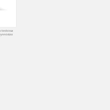
 tiedoissa
pyynnöstäsi