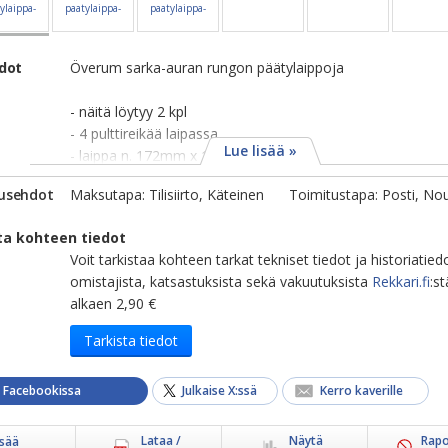
edot
Överum sarka-auran rungon päätylaippoja
- näitä löytyy 2 kpl
- 4 pulttireikää laipassa
Lue lisää »
- laippa n. 172mm x 172mm
usehdot
Maksutapa: Tilisiirto, Käteinen
Toimitustapa: Posti, No
ta kohteen tiedot
Voit tarkistaa kohteen tarkat tekniset tiedot ja historiatied
omistajista, katsastuksista sekä vakuutuksista
Rekkari.fi
:st
alkaen 2,90 €
Tarkista tiedot
a Facebookissa
Julkaise X:ssä
Kerro kaverille
Lataa /
Näytä
Rapo
isää