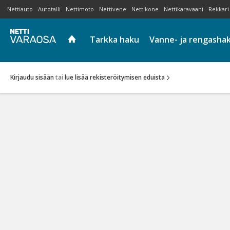
Nettiauto
Autotalli
Nettimoto
Nettivene
Nettikone
Nettikaravaani
Rekkari
Tarkka haku
Vanne- ja rengasha
Kirjaudu sisään
tai
lue lisää rekisteröitymisen eduista