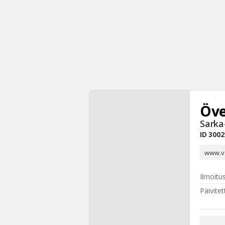
Öv
Sarka
ID
3002
www.v
Ilmoitu
Päivitet