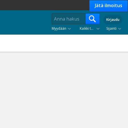
Jätä ilmoitus
Kirjaudu
Myydään
Kaikki tuoteryhmät
Sijainti