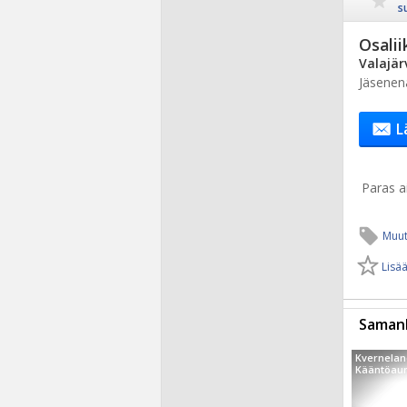
s
Osalii
Valajär
Jäsenen
L
Paras ai
Muut
Lisää
Samanl
Kvernelan
Kääntöaura