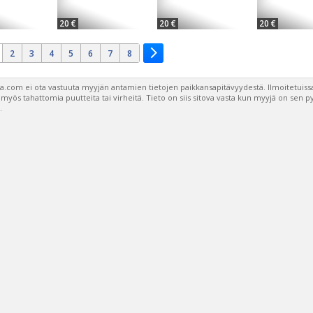
20 €
20 €
20 €
2
3
4
5
6
7
8
a.com ei ota vastuuta myyjän antamien tietojen paikkansapitävyydestä. Ilmoitetuissa
a myös tahattomia puutteita tai virheitä. Tieto on siis sitova vasta kun myyjä on sen 
.