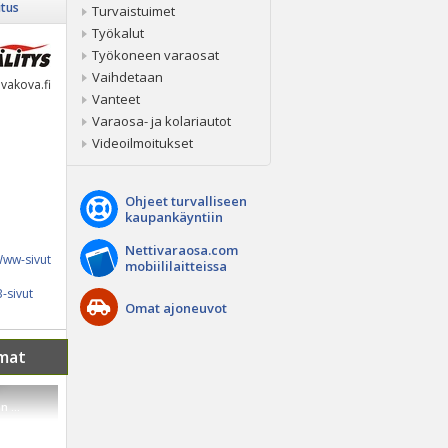
itus
Turvaistuimet
Työkalut
Työkoneen varaosat
Vaihdetaan
vakova.fi
Vanteet
Varaosa- ja kolariautot
Videoilmoitukset
Ohjeet turvalliseen
kaupankäyntiin
Nettivaraosa.com
ww-sivut
mobiililaitteissa
-sivut
Omat ajoneuvot
mat
 ...