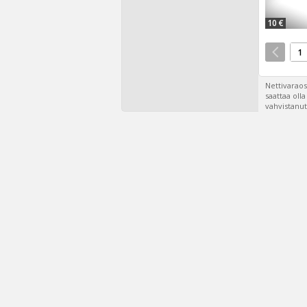
10 €
1
Nettivaraos
saattaa oll
vahvistanut