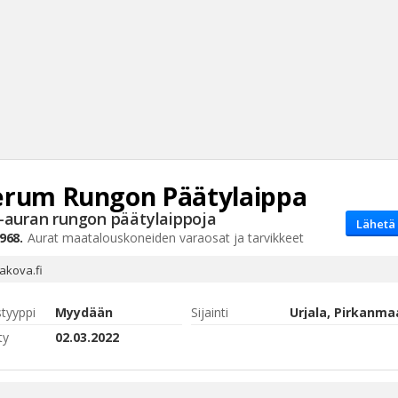
erum
Rungon Päätylaippa
Haku
-auran rungon päätylaippoja
Lähetä 
Tyh
968.
Aurat
maatalouskoneiden varaosat ja tarvikkeet
akova.fi
styyppi
Myydään
Sijainti
Urjala, Pirkanma
ty
02.03.2022