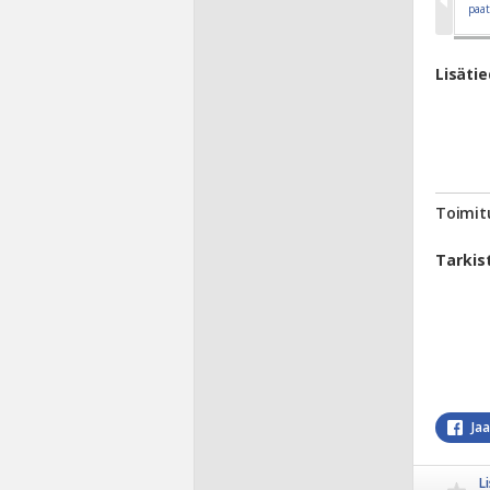
Lisäti
Toimit
Tarkis
Ja
L