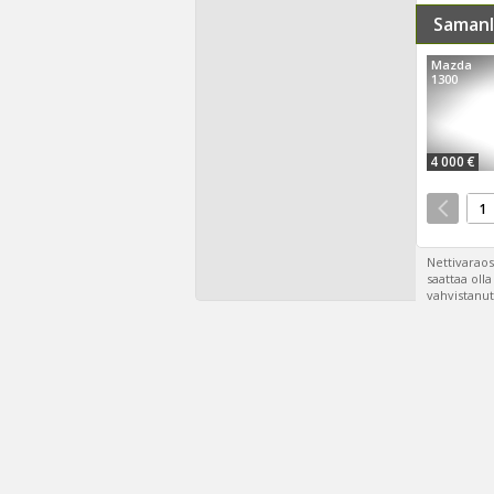
Samanl
Mazda
1300
4 000 €
1
Nettivaraos
saattaa oll
vahvistanut