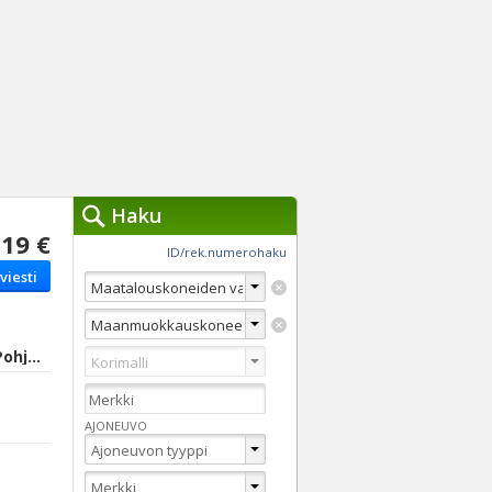
Haku
19 €
työkalut »
ID/rek.numerohaku
viesti
Käytät tällä hetkellä
jennä haut
Tarkkaa hakua
Vaihda Pikahakuun
Seinäjoki, Etelä-Pohjanmaa
AJONEUVO