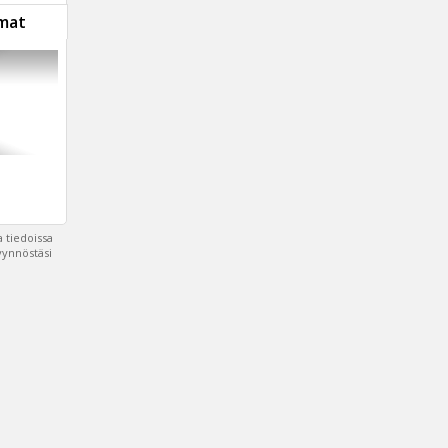
mat
 tiedoissa
pyynnöstäsi