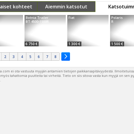
aiset kohteet
Aiemmin katsotut
Katsotuim
Botnia Trailer
Fiat
Polaris
BT 4500-1500R
R
6 750 €
1 300 €
1 500 €
2
3
4
5
6
7
8
a.com ei ota vastuuta myyjän antamien tietojen paikkansapitävyydestä. Ilmoitetuissa
a myös tahattomia puutteita tai virheitä. Tieto on siis sitova vasta kun myyjä on sen 
.