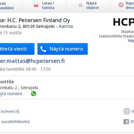
Lataa /
Näytä
Rapo
isää
tulosta
tilastot
ilmo
uosikiksi
ke:
H.C. Petersen Finland Oy
onkatu 2, 60120 Seinäjoki
-
Kartta
Maaha
ä 15 vuotta
laatutuotteita maata
Näy
ähetä viesti
Näytä numero
er.mattas@​hcpetersen.fi
ka tavoitella:
08.00 - 17.00
uuttila
nkatu 2 , Seinäjoki
ytä numero
 kohteet (8)
W
 suosikkiliikkeeksi
FB