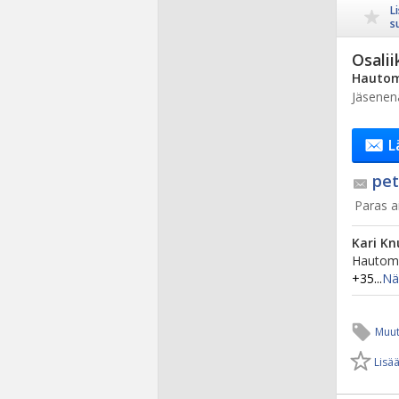
L
s
Osalii
Hautom
Jäsenen
L
pet
Paras ai
Kari Kn
Hautomo
+35...
Nä
Muut
Lisää