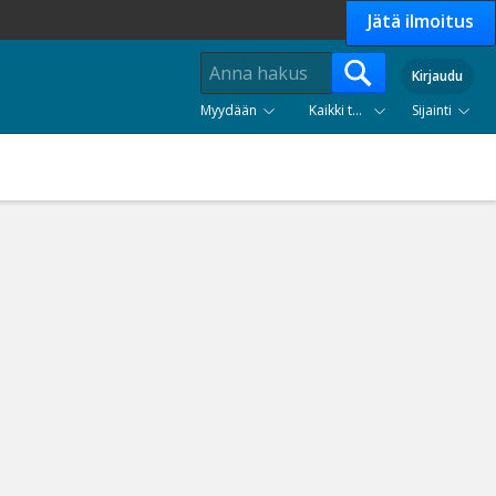
Jätä ilmoitus
Kirjaudu
Myydään
Kaikki tuoteryhmät
Sijainti