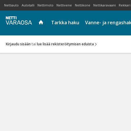
Nettiauto
Autotalli
Nettimoto
Nettivene
Nettikone
Nettikaravaani
Rekkari
Tarkka haku
Vanne- ja rengasha
Kirjaudu sisään
tai
lue lisää rekisteröitymisen eduista