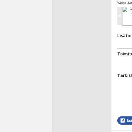
Väderstad
Lisäti
Toimit
Tarkis
Ja