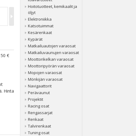
Hoitotuotteet, kemikaalit ja
öljyt
Elektroniikka
Katsotuimmat
Kesärenkaat
Kypärät
Matkailuautojen varaosat
Matkailuvaunujen varaosat
 50 €
Moottorikelkan varaosat
Moottoripyörän varaosat
Mopojen varaosat
Mönkijän varaosat
ot
Navigaattorit
ä. Hinta
Perävaunut
Projektit
Racing osat
Rengassarjat
Renkaat
Talvirenkaat
Tuning osat