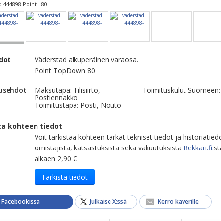
 444898 Point - 80
edot
Väderstad alkuperäinen varaosa.
Point TopDown 80
usehdot
Maksutapa: Tilisiirto,
Toimituskulut Suomeen:
Postiennakko
Toimitustapa: Posti, Nouto
ta kohteen tiedot
Voit tarkistaa kohteen tarkat tekniset tiedot ja historiatied
omistajista, katsastuksista sekä vakuutuksista
Rekkari.fi
:st
alkaen 2,90 €
Tarkista tiedot
a Facebookissa
Julkaise X:ssä
Kerro kaverille