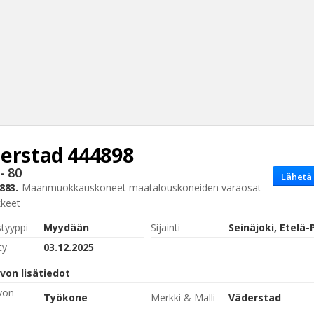
erstad
444898
Haku
- 80
Lähetä 
Tyh
883.
Maanmuokkauskoneet
maatalouskoneiden varaosat
kkeet
styyppi
Myydään
Sijainti
ty
03.12.2025
von lisätiedot
von
Työkone
Merkki & Malli
Väderstad