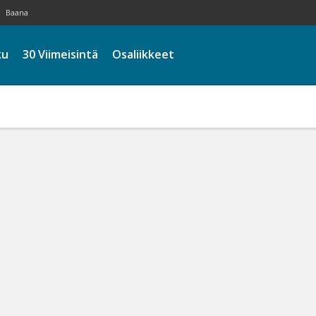
Baana
ku
30 Viimeisintä
Osaliikkeet