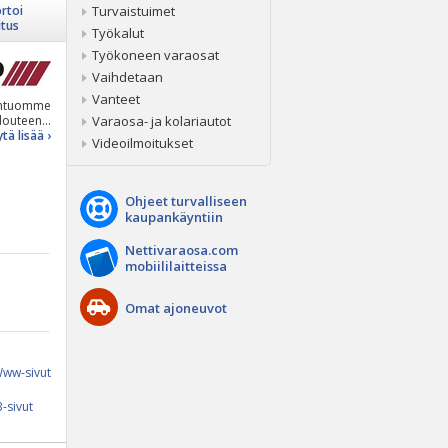
rtoi
Turvaistuimet
itus
Työkalut
Työkoneen varaosat
Vaihdetaan
Vanteet
ntuomme
louteen...
Varaosa- ja kolariautot
tä lisää ›
Videoilmoitukset
Ohjeet turvalliseen
kaupankäyntiin
Nettivaraosa.com
mobiililaitteissa
Omat ajoneuvot
ww-sivut
-sivut