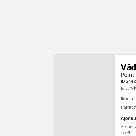
Väd
Point 
ID
3142
ja tarvi
Ilmoitu
Päivitet
Ajoneu
Ajoneu
tyyppi