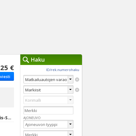
Haku
25 €
työkalut »
ID/rek.numerohaku
viesti
Käytät tällä hetkellä
jennä haut
Tarkkaa hakua
Vaihda Pikahakuun
Marttila, Varsinais-Suomi
AJONEUVO