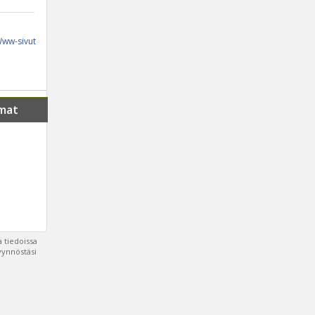
ww-sivut
mat
 tiedoissa
pyynnöstäsi