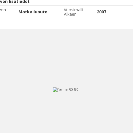
von lisätiedot
von
Vuosimalli
Matkailuauto
2007
Alkaen