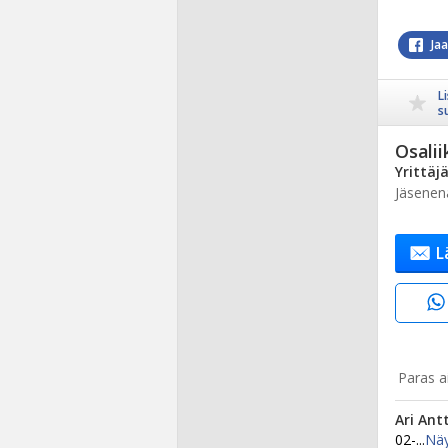
Ja
L
s
Osalii
Yrittäj
Jäsenen
L
Paras ai
Ari Antt
02-...
Nä