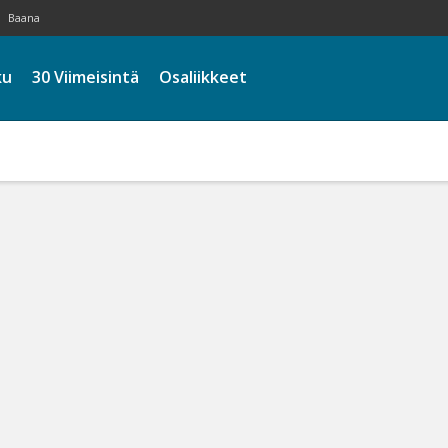
Baana
ku
30 Viimeisintä
Osaliikkeet