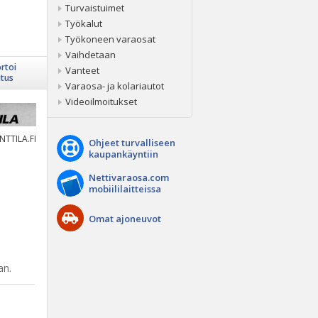
Turvaistuimet
Työkalut
Työkoneen varaosat
Vaihdetaan
rtoi
Vanteet
itus
Varaosa- ja kolariautot
Videoilmoitukset
TTILA.FI
Ohjeet turvalliseen
kaupankäyntiin
Nettivaraosa.com
mobiililaitteissa
Omat ajoneuvot
an.