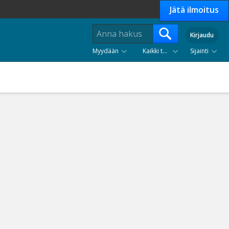
Jätä ilmoitus
Kirjaudu
Myydään
Kaikki tuoteryhmät
Sijainti