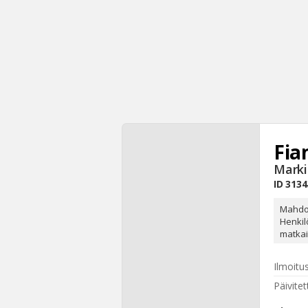
Fia
Markii
ID
3134
Mahdol
Henkil
matkai
Ilmoitu
Päivitet