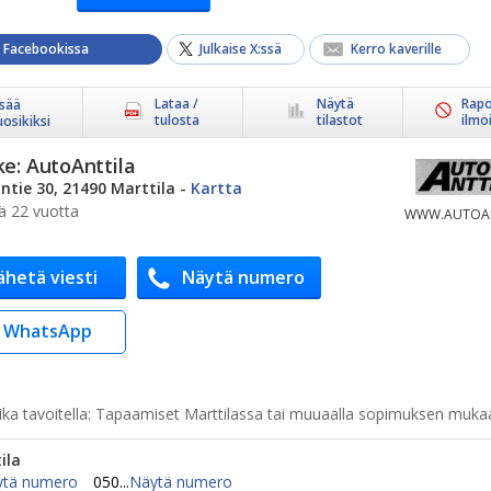
a Facebookissa
Julkaise X:ssä
Kerro kaverille
Lataa /
Näytä
Rapo
isää
tulosta
tilastot
ilmo
uosikiksi
ke:
AutoAnttila
äntie 30, 21490 Marttila
-
Kartta
ä 22 vuotta
WWW.AUTOAN
ähetä viesti
Näytä numero
WhatsApp
ka tavoitella:
Tapaamiset Marttilassa tai muuaalla sopimuksen muka
ila
ytä numero
050...
Näytä numero