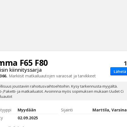
mma F65 F80
1
Haku
sin kiinnityssarja
Lähetä 
Tyh
366.
Markiisit
matkailuautojen varaosat ja tarvikkeet
lisuus joustaviin rahoitusvaihtoehtoihin. Kysy tarkennusta myyjältä.
ö-,Paketti- ja matkailuatot. Avoinnna myös sopimuksen mukaan Uudet Ci
luautot
styyppi
Myydään
Sijainti
ty
02.09.2025