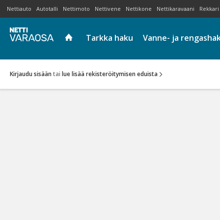
Nettiauto
Autotalli
Nettimoto
Nettivene
Nettikone
Nettikaravaani
Rekkari
Tarkka haku
Vanne- ja rengasha
Kirjaudu sisään
tai
lue lisää rekisteröitymisen eduista