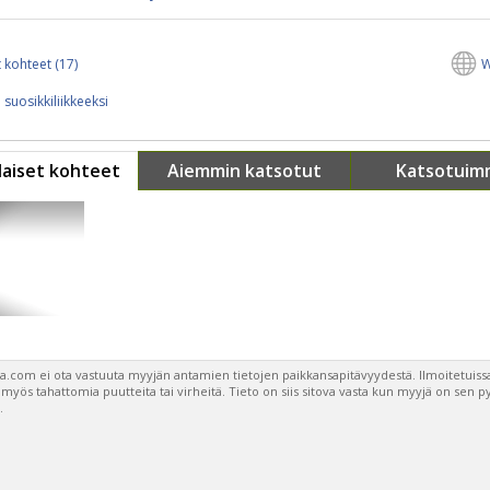
 kohteet (17)
W
 suosikkiliikkeeksi
aiset kohteet
Aiemmin katsotut
Katsotuim
a.com ei ota vastuuta myyjän antamien tietojen paikkansapitävyydestä. Ilmoitetuissa
a myös tahattomia puutteita tai virheitä. Tieto on siis sitova vasta kun myyjä on sen 
.