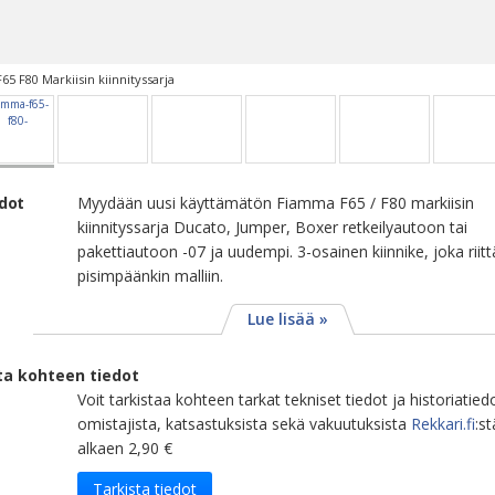
5 F80 Markiisin kiinnityssarja
edot
Myydään uusi käyttämätön Fiamma F65 / F80 markiisin
kiinnityssarja Ducato, Jumper, Boxer retkeilyautoon tai
pakettiautoon -07 ja uudempi. 3-osainen kiinnike, joka riit
pisimpäänkin malliin.
Lue lisää »
ta kohteen tiedot
Voit tarkistaa kohteen tarkat tekniset tiedot ja historiatied
omistajista, katsastuksista sekä vakuutuksista
Rekkari.fi
:st
alkaen 2,90 €
Tarkista tiedot