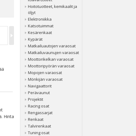
Hoitotuotteet, kemikaalit ja
öljyt
Elektroniikka
Katsotuimmat
Kesärenkaat
Kypärät
Matkailuautojen varaosat
Matkailuvaunujen varaosat
Moottorikelkan varaosat
Moottoripyörän varaosat
tää
Mopojen varaosat
Mönkijän varaosat
Navigaattorit
Perävaunut
Projektit
Racing osat
ot
Rengassarjat
ä. Hinta
Renkaat
Talvirenkaat
Tuning osat