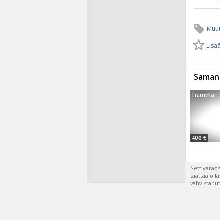
Muut
Lisää
Samanl
Fiamma
400 €
Nettivaraos
saattaa oll
vahvistanut