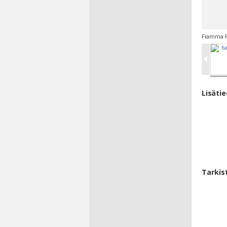
Fiamma F6
Lisäti
Tarkis