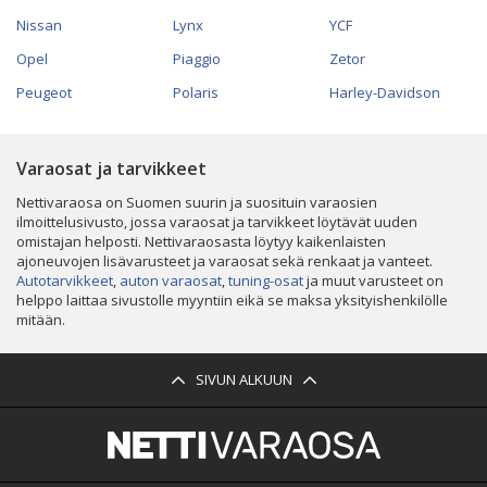
Nissan
Lynx
YCF
Opel
Piaggio
Zetor
Peugeot
Polaris
Harley-Davidson
Varaosat ja tarvikkeet
Nettivaraosa on Suomen suurin ja suosituin varaosien
ilmoittelusivusto, jossa varaosat ja tarvikkeet löytävät uuden
omistajan helposti. Nettivaraosasta löytyy kaikenlaisten
ajoneuvojen lisävarusteet ja varaosat sekä renkaat ja vanteet.
Autotarvikkeet
,
auton varaosat
,
tuning-osat
ja muut varusteet on
helppo laittaa sivustolle myyntiin eikä se maksa yksityishenkilölle
mitään.
SIVUN ALKUUN