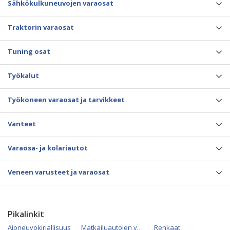
Sähkökulkuneuvojen varaosat
Traktorin varaosat
Tuning osat
Työkalut
Työkoneen varaosat ja tarvikkeet
Vanteet
Varaosa- ja kolariautot
Veneen varusteet ja varaosat
Pikalinkit
Ajoneuvokirjallisuus
Matkailuautojen varaosat
Renkaat