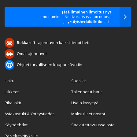
Jätä ilmainen ilmoitus nyt!
Ilmoittaminen Nettivaraosassa on nopeaa
ja yksityishenkilöille ilmaista.
Rekkari.fi
- ajoneuvon kaikki tiedot heti
Omat ajoneuvot
Ohjeet turvalliseen kaupankäyntiin
Haku
Suosikit
Liikkeet
Tallennetut haut
Pikalinkit
Usein kysyttyä
Asiakastuki & Yhteystiedot
Maksulliset nostot
Käyttöehdot
Saavutettavuusseloste
Palvelut yrityksille