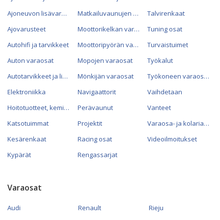
Ajoneuvon lisävarusteet
Matkailuvaunujen varaosat
Talvirenkaat
Ajovarusteet
Moottorikelkan varaosat
Tuning osat
Autohifi ja tarvikkeet
Moottoripyörän varaosat
Turvaistuimet
Auton varaosat
Mopojen varaosat
Työkalut
Autotarvikkeet ja lisävarusteet
Mönkijän varaosat
Työkoneen varaosat
Elektroniikka
Navigaattorit
Vaihdetaan
Hoitotuotteet, kemikaalit ja öljyt
Perävaunut
Vanteet
Katsotuimmat
Projektit
Varaosa- ja kolariautot
Kesärenkaat
Racing osat
Videoilmoitukset
Kypärät
Rengassarjat
Varaosat
Audi
Renault
Rieju