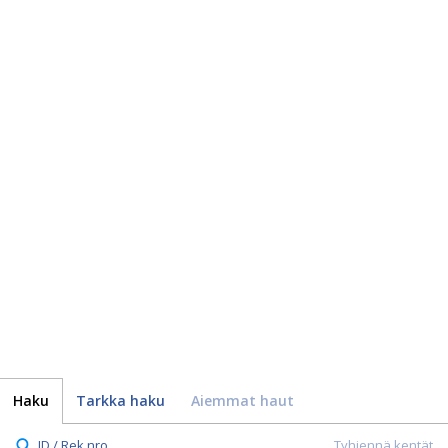
Haku
Tarkka haku
Aiemmat haut
ID / Rek.nro.
Tyhjennä kentät