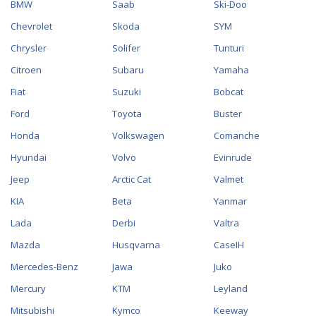
BMW
Saab
Ski-Doo
Chevrolet
Skoda
SYM
Chrysler
Solifer
Tunturi
Citroen
Subaru
Yamaha
Fiat
Suzuki
Bobcat
Ford
Toyota
Buster
Honda
Volkswagen
Comanche
Hyundai
Volvo
Evinrude
Jeep
Arctic Cat
Valmet
KIA
Beta
Yanmar
Lada
Derbi
Valtra
Mazda
Husqvarna
CaseIH
Mercedes-Benz
Jawa
Juko
Mercury
KTM
Leyland
Mitsubishi
Kymco
Keeway