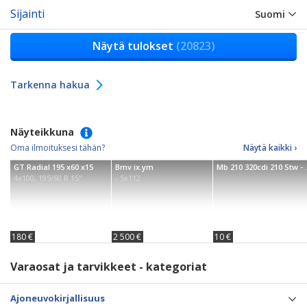
Sijainti
Suomi
Näytä tulokset
(20823)
Tarkenna hakua
Näyteikkuna
Oma ilmoituksesi tähän?
Näytä kaikki ›
GT Radial 195 x60 x15
Bmv ix.ym
Mb 210 3
4x100, 195/60 R 15"
- 5x112
180 €
2 500 €
10 €
Varaosat ja tarvikkeet - kategoriat
Ajoneuvokirjallisuus