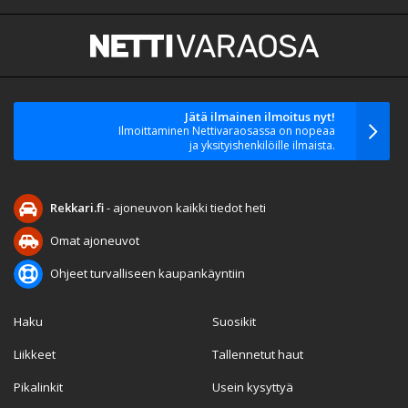
Jätä ilmainen ilmoitus nyt!
Ilmoittaminen Nettivaraosassa on nopeaa
ja yksityishenkilöille ilmaista.
Rekkari.fi
- ajoneuvon kaikki tiedot heti
Omat ajoneuvot
Ohjeet turvalliseen kaupankäyntiin
Haku
Suosikit
Liikkeet
Tallennetut haut
Pikalinkit
Usein kysyttyä