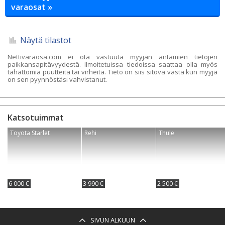
varaosat »
Näytä tilastot
Nettivaraosa.com ei ota vastuuta myyjän antamien tietojen
paikkansapitävyydestä. Ilmoitetuissa tiedoissa saattaa olla myös
tahattomia puutteita tai virheitä. Tieto on siis sitova vasta kun myyjä
on sen pyynnöstäsi vahvistanut.
Katsotuimmat
Toyota Starlet
Rehi
Thule
6 000 €
3 990 €
2 500 €
SIVUN ALKUUN