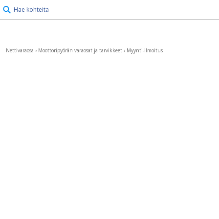
Hae kohteita
Nettivaraosa
›
Moottoripyörän varaosat ja tarvikkeet
›
Myynti-ilmoitus