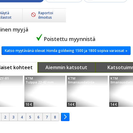
Näytä
Raportoi
tilastot
ilmoitus
yinen myyjä
Poistettu myynnistä
Katso myytävänä olevat Honda goldwing 1500 ja 1800 sopiva varaosat »
aiset kohteet
Aiemmin katsotut
Katsotuim
ZF-R1
KTM
KTM
KTM
Tulppa 22-42 mm...
Ilmansuodatinla...
Ilmansuodatti
10 €
14 €
14 €
2
3
4
5
6
7
8