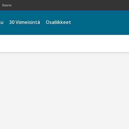
Baana
ku
30 Viimeisintä
Osaliikkeet