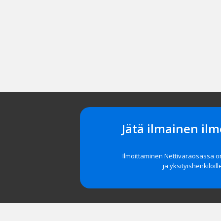
Jätä ilmainen ilm
Ilmoittaminen Nettivaraosassa 
ja yksityishenkilöill
t asiakkaat
Navigointi
Tuki
röidy
Etusivu
Unohditko 