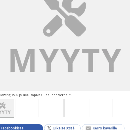
dwing 1500 ja 1800 sopiva Uudelleen verhoiltu
a Facebookissa
Julkaise X:ssä
Kerro kaverille