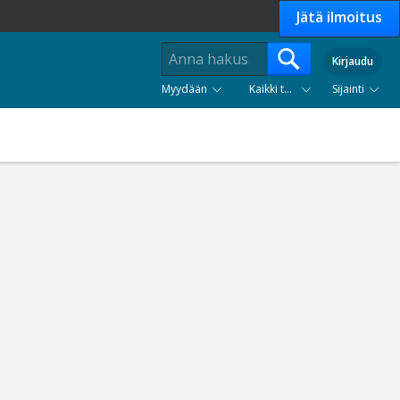
Jätä ilmoitus
Kirjaudu
Myydään
Kaikki tuoteryhmät
Sijainti