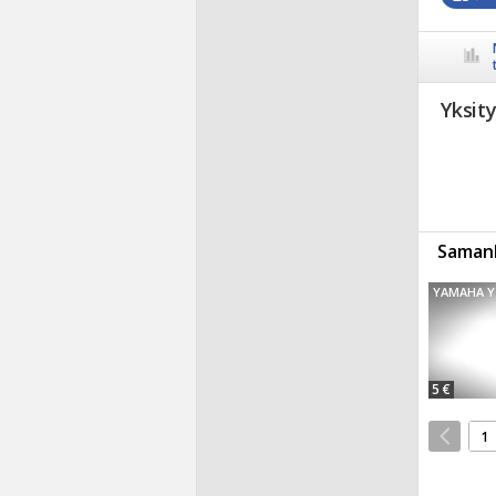
Yksit
Samanl
YAMAHA Y
5 €
1