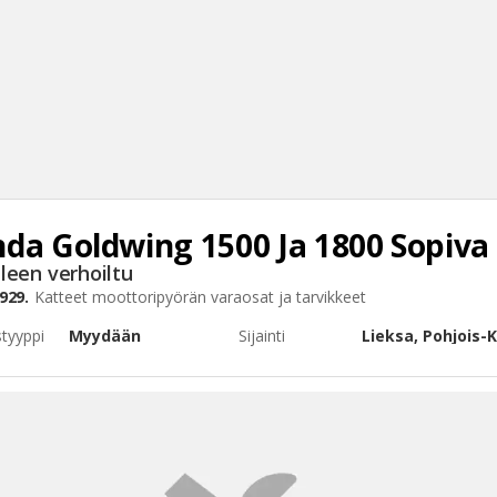
da Goldwing
1500 Ja 1800 Sopiva
Haku
leen verhoiltu
Tyh
929.
Katteet
moottoripyörän varaosat ja tarvikkeet
styyppi
Myydään
Sijainti
Lieksa, Pohjois-K