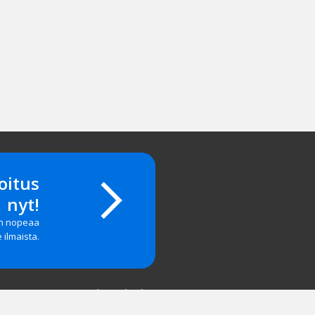
oitus
nyt!
on nopeaa
e ilmaista.
Yritystiedot
salasanan?
Yhteystiedot