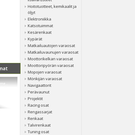
Hoitotuotteet, kemikaalit ja
öljyt
Elektroniikka
Katsotuimmat
Kesärenkaat
Kypärät
Matkailuautojen varaosat
Matkailuvaunujen varaosat
Moottorikelkan varaosat
Moottoripyörän varaosat
mat
Mopojen varaosat
Mönkijän varaosat
me...
Navigaattorit
Perävaunut
Projektit
Racing osat
Rengassarjat
Renkaat
Talvirenkaat
Tuning osat