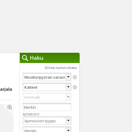
Haku
työkalut »
ID/rek.numerohaku
Käytät tällä hetkellä
jennä haut
Tarkkaa hakua
arjala
Vaihda Pikahakuun
AJONEUVO