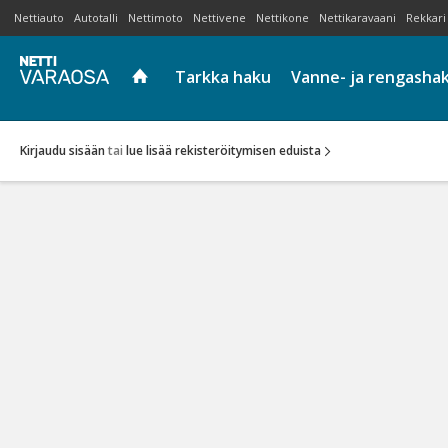
Nettiauto
Autotalli
Nettimoto
Nettivene
Nettikone
Nettikaravaani
Rekkari
Tarkka haku
Vanne- ja rengasha
Kirjaudu sisään
tai
lue lisää rekisteröitymisen eduista