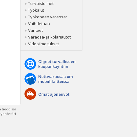
Turvaistuimet
Työkalut
Työkoneen varaosat
Vaihdetaan
Vanteet
Varaosa- ja kolariautot
Videoilmoitukset
Ohjeet turvalliseen
kaupankäyntiin
Nettivaraosa.com
mobiililaitteissa
Omat ajoneuvot
 tiedoissa
pyynnöstäsi