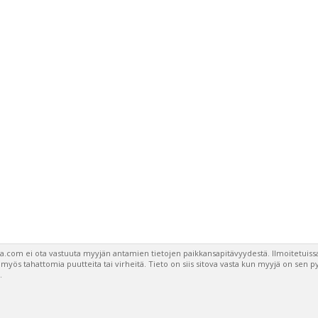
a.com ei ota vastuuta myyjän antamien tietojen paikkansapitävyydestä. Ilmoitetuissa
a myös tahattomia puutteita tai virheitä. Tieto on siis sitova vasta kun myyjä on sen 
.