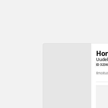
Hon
Uudel
ID
3236
Ilmoitu