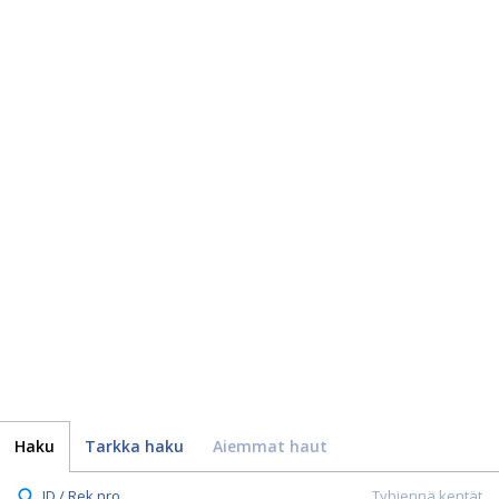
Haku
Tarkka haku
Aiemmat haut
ID / Rek.nro.
Tyhjennä kentät