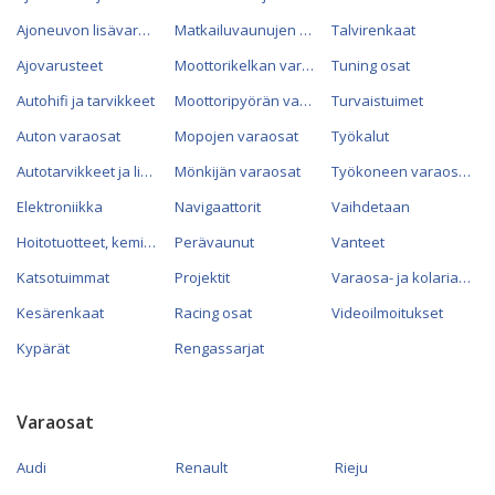
Ajoneuvon lisävarusteet
Matkailuvaunujen varaosat
Talvirenkaat
Ajovarusteet
Moottorikelkan varaosat
Tuning osat
Autohifi ja tarvikkeet
Moottoripyörän varaosat
Turvaistuimet
Auton varaosat
Mopojen varaosat
Työkalut
Autotarvikkeet ja lisävarusteet
Mönkijän varaosat
Työkoneen varaosat
Elektroniikka
Navigaattorit
Vaihdetaan
Hoitotuotteet, kemikaalit ja öljyt
Perävaunut
Vanteet
Katsotuimmat
Projektit
Varaosa- ja kolariautot
Kesärenkaat
Racing osat
Videoilmoitukset
Kypärät
Rengassarjat
Varaosat
Audi
Renault
Rieju