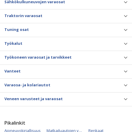
Sähkökulkuneuvojen varaosat
Traktorin varaosat
Tuning osat
Työkalut
Työkoneen varaosat ja tarvikkeet
Vanteet
Varaosa- ja kolariautot
Veneen varusteet ja varaosat
Pikalinkit
Ajoneuvokirjallisuus
Matkailuautojen varaosat
Renkaat