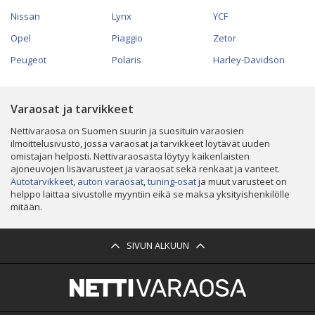
Nissan
Lynx
YCF
Opel
Piaggio
Zetor
Peugeot
Polaris
Harley-Davidson
Varaosat ja tarvikkeet
Nettivaraosa on Suomen suurin ja suosituin varaosien
ilmoittelusivusto, jossa varaosat ja tarvikkeet löytävät uuden
omistajan helposti. Nettivaraosasta löytyy kaikenlaisten
ajoneuvojen lisävarusteet ja varaosat sekä renkaat ja vanteet.
Autotarvikkeet
,
auton varaosat
,
tuning-osat
ja muut varusteet on
helppo laittaa sivustolle myyntiin eikä se maksa yksityishenkilölle
mitään.
SIVUN ALKUUN