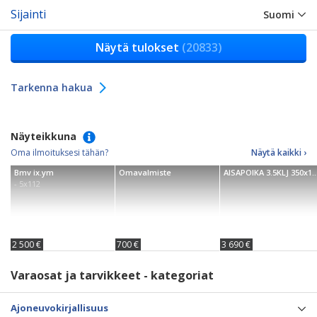
Sijainti
Suomi
Näytä tulokset
(20833)
Tarkenna hakua
Näyteikkuna
Oma ilmoituksesi tähän?
Näytä kaikki ›
Bmv ix.ym
Omavalmiste
AISAPOIKA 3.5KLJ 350x180cm
- 5x112
2 500 €
700 €
3 690 €
Varaosat ja tarvikkeet - kategoriat
Ajoneuvokirjallisuus