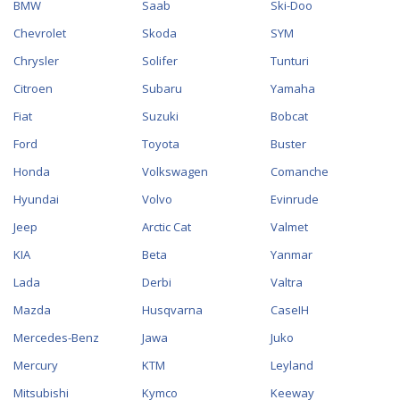
BMW
Saab
Ski-Doo
Chevrolet
Skoda
SYM
Chrysler
Solifer
Tunturi
Citroen
Subaru
Yamaha
Fiat
Suzuki
Bobcat
Ford
Toyota
Buster
Honda
Volkswagen
Comanche
Hyundai
Volvo
Evinrude
Jeep
Arctic Cat
Valmet
KIA
Beta
Yanmar
Lada
Derbi
Valtra
Mazda
Husqvarna
CaseIH
Mercedes-Benz
Jawa
Juko
Mercury
KTM
Leyland
Mitsubishi
Kymco
Keeway