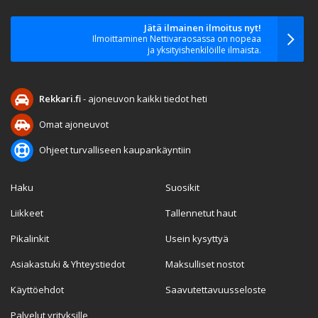
Jätä ilmainen ilmoitus nyt!
Ilmoittaminen Nettivaraosassa on nopeaa
ja yksityishenkilöille ilmaista.
Rekkari.fi
- ajoneuvon kaikki tiedot heti
Omat ajoneuvot
Ohjeet turvalliseen kaupankäyntiin
Haku
Suosikit
Liikkeet
Tallennetut haut
Pikalinkit
Usein kysyttyä
Asiakastuki & Yhteystiedot
Maksulliset nostot
Käyttöehdot
Saavutettavuusseloste
Palvelut yrityksille