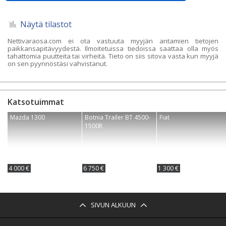
Näytä tilastot
Nettivaraosa.com ei ota vastuuta myyjän antamien tietojen
paikkansapitävyydestä. Ilmoitetuissa tiedoissa saattaa olla myös
tahattomia puutteita tai virheitä. Tieto on siis sitova vasta kun myyjä
on sen pyynnöstäsi vahvistanut.
Katsotuimmat
Mazda 1300
Botnia Trailer BT 4500-
Fiat
1500R
4 000 €
6 750 €
1 300 €
SIVUN ALKUUN