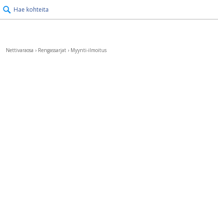
Hae kohteita
Nettivaraosa
›
Rengassarjat
›
Myynti-ilmoitus