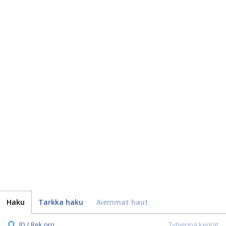
Haku
Tarkka haku
Aiemmat haut
ID / Rek.nro.
Tyhjennä kentät