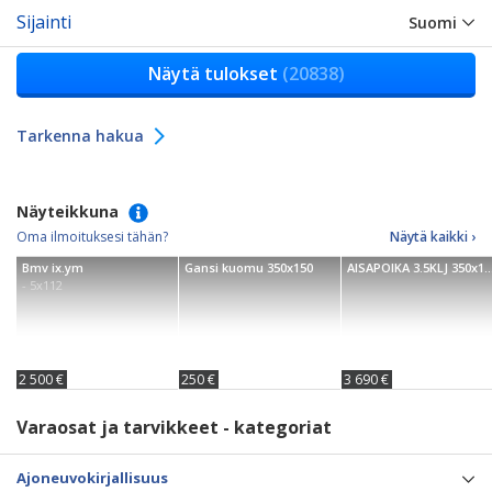
Sijainti
Suomi
Näytä tulokset
(20838)
Tarkenna hakua
Näyteikkuna
Oma ilmoituksesi tähän?
Näytä kaikki ›
Bmv ix.ym
Gansi kuomu 350x150
AISAPOIKA 3.5KLJ 350x180cm
- 5x112
2 500 €
250 €
3 690 €
Varaosat ja tarvikkeet - kategoriat
Ajoneuvokirjallisuus