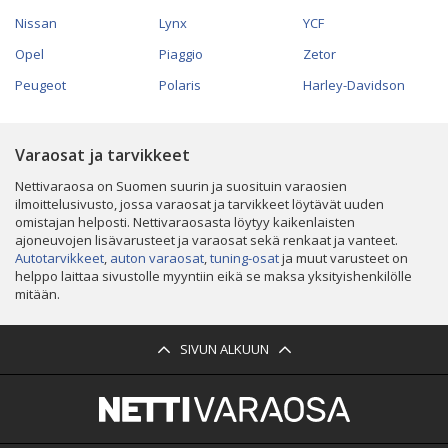
Nissan
Lynx
YCF
Opel
Piaggio
Zetor
Peugeot
Polaris
Harley-Davidson
Varaosat ja tarvikkeet
Nettivaraosa on Suomen suurin ja suosituin varaosien
ilmoittelusivusto, jossa varaosat ja tarvikkeet löytävät uuden
omistajan helposti. Nettivaraosasta löytyy kaikenlaisten
ajoneuvojen lisävarusteet ja varaosat sekä renkaat ja vanteet.
Autotarvikkeet
,
auton varaosat
,
tuning-osat
ja muut varusteet on
helppo laittaa sivustolle myyntiin eikä se maksa yksityishenkilölle
mitään.
SIVUN ALKUUN