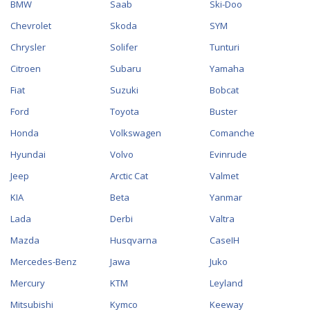
BMW
Saab
Ski-Doo
Chevrolet
Skoda
SYM
Chrysler
Solifer
Tunturi
Citroen
Subaru
Yamaha
Fiat
Suzuki
Bobcat
Ford
Toyota
Buster
Honda
Volkswagen
Comanche
Hyundai
Volvo
Evinrude
Jeep
Arctic Cat
Valmet
KIA
Beta
Yanmar
Lada
Derbi
Valtra
Mazda
Husqvarna
CaseIH
Mercedes-Benz
Jawa
Juko
Mercury
KTM
Leyland
Mitsubishi
Kymco
Keeway