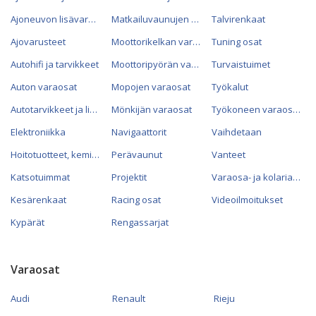
Ajoneuvon lisävarusteet
Matkailuvaunujen varaosat
Talvirenkaat
Ajovarusteet
Moottorikelkan varaosat
Tuning osat
Autohifi ja tarvikkeet
Moottoripyörän varaosat
Turvaistuimet
Auton varaosat
Mopojen varaosat
Työkalut
Autotarvikkeet ja lisävarusteet
Mönkijän varaosat
Työkoneen varaosat
Elektroniikka
Navigaattorit
Vaihdetaan
Hoitotuotteet, kemikaalit ja öljyt
Perävaunut
Vanteet
Katsotuimmat
Projektit
Varaosa- ja kolariautot
Kesärenkaat
Racing osat
Videoilmoitukset
Kypärät
Rengassarjat
Varaosat
Audi
Renault
Rieju