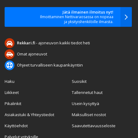
Jätä ilmainen ilmoitus nyt!
Ilmoittaminen Nettivaraosassa on nopeaa
ja yksityishenkilöille ilmaista.
Rekkari.fi
- ajoneuvon kaikki tiedot heti
Omat ajoneuvot
Ohjeet turvalliseen kaupankäyntiin
Haku
Suosikit
Liikkeet
Tallennetut haut
Pikalinkit
Usein kysyttyä
Asiakastuki & Yhteystiedot
Maksulliset nostot
Käyttöehdot
Saavutettavuusseloste
Palvelut yrityksille