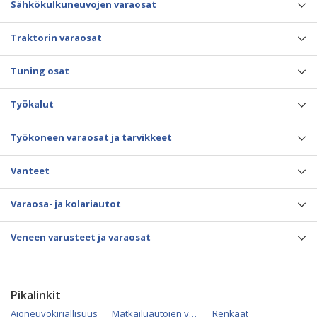
Sähkökulkuneuvojen varaosat
Traktorin varaosat
Tuning osat
Työkalut
Työkoneen varaosat ja tarvikkeet
Vanteet
Varaosa- ja kolariautot
Veneen varusteet ja varaosat
Pikalinkit
Ajoneuvokirjallisuus
Matkailuautojen varaosat
Renkaat