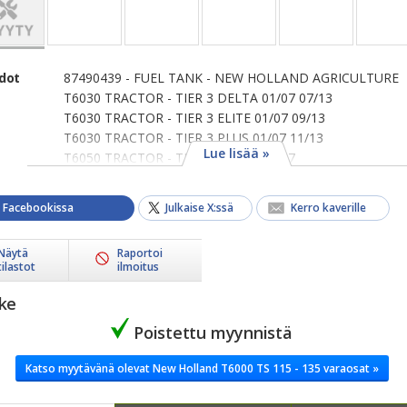
edot
87490439 - FUEL TANK - NEW HOLLAND AGRICULTURE
T6030 TRACTOR - TIER 3 DELTA 01/07 07/13
T6030 TRACTOR - TIER 3 ELITE 01/07 09/13
T6030 TRACTOR - TIER 3 PLUS 01/07 11/13
Lue lisää »
T6050 TRACTOR - TIER 3 DELTA 01/07
a Facebookissa
Julkaise X:ssä
Kerro kaverille
Näytä
Raportoi
tilastot
ilmoitus
ike
Poistettu myynnistä
Katso myytävänä olevat New Holland T6000 TS 115 - 135 varaosat »