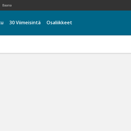
Baana
ku
30 Viimeisintä
Osaliikkeet