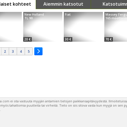
aiset kohteet
Aiemmin katsotut
Katsotuim
New Holland
Fiat
Massey Ferg
TL 90
165 moottorin 
20 €
30 €
70 €
2
3
4
5
a.com ei ota vastuuta myyjän antamien tietojen paikkansapitävyydestä. Ilmoitetuissa
a myös tahattomia puutteita tai virheitä. Tieto on siis sitova vasta kun myyjä on sen 
.