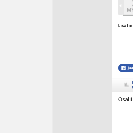
Lisäti
Ja
Osali