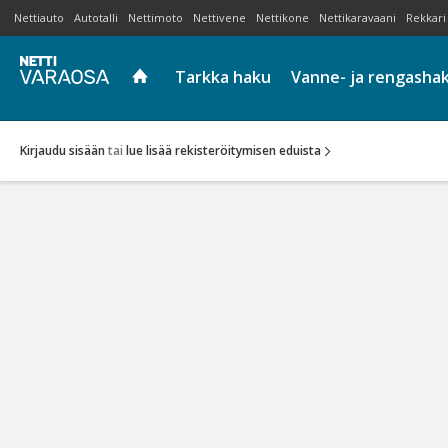
Nettiauto
Autotalli
Nettimoto
Nettivene
Nettikone
Nettikaravaani
Rekkari
Tarkka haku
Vanne- ja rengasha
Kirjaudu sisään
tai
lue lisää rekisteröitymisen eduista