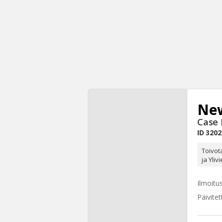
New
Case 
ID
3202
Toivot
ja Yliv
Ilmoitu
Päivitet