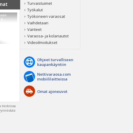
Turvaistuimet
mat
Työkalut
uson
Työkoneen varaosat
p...
Vaihdetaan
Vanteet
Varaosa- ja kolariautot
Videoilmoitukset
Ohjeet turvalliseen
kaupankäyntiin
Nettivaraosa.com
mobiililaitteissa
Omat ajoneuvot
 tiedoissa
pyynnöstäsi