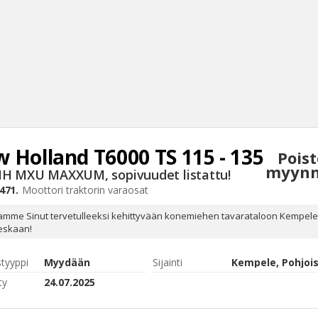
 Holland
T6000 TS 115 - 135
Pois
Haku
myynn
IH MXU MAXXUM, sopivuudet listattu!
Tyh
471.
Moottori
traktorin varaosat
amme Sinut tervetulleeksi kehittyvään konemiehen tavarataloon Kempel
ieskaan!
styyppi
Myydään
Sijainti
ty
24.07.2025