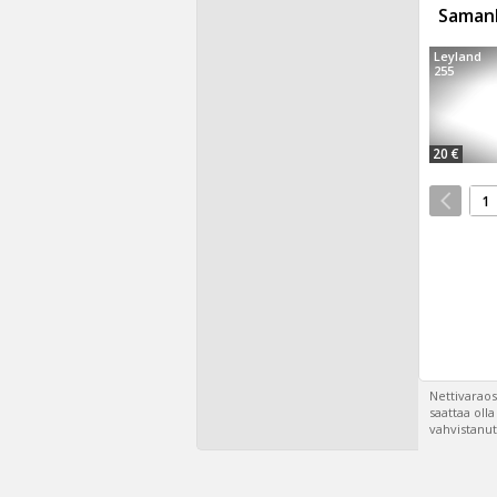
Samanl
Leyland
255
20 €
1
Nettivaraos
saattaa oll
vahvistanut