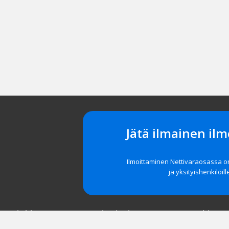
Jätä ilmainen ilm
Ilmoittaminen Nettivaraosassa 
ja yksityishenkilöill
t asiakkaat
Navigointi
Tuki
röidy
Etusivu
Unohditko 