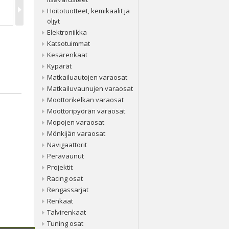
Hoitotuotteet, kemikaalit ja
öljyt
Elektroniikka
Katsotuimmat
Kesärenkaat
Kypärät
Matkailuautojen varaosat
Matkailuvaunujen varaosat
Moottorikelkan varaosat
Moottoripyörän varaosat
Mopojen varaosat
Mönkijän varaosat
Navigaattorit
Perävaunut
Projektit
Racing osat
Rengassarjat
Renkaat
Talvirenkaat
Tuning osat