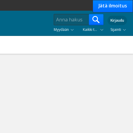
Jätä ilmoitus
Kirjaudu
Myydään
Kaikki tuoteryhmät
Sijainti