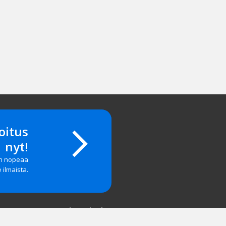
oitus
nyt!
on nopeaa
e ilmaista.
Yritystiedot
salasanan?
Yhteystiedot