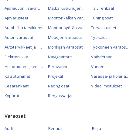
Ajoneuvon lisävarusteet
Matkailuvaunujen varaosat
Talvirenkaat
Ajovarusteet
Moottorikelkan varaosat
Tuning osat
Autohifi ja tarvikkeet
Moottoripyörän varaosat
Turvaistuimet
Auton varaosat
Mopojen varaosat
Työkalut
Autotarvikkeet ja lisävarusteet
Mönkijän varaosat
Työkoneen varaosat
Elektroniikka
Navigaattorit
Vaihdetaan
Hoitotuotteet, kemikaalit ja öljyt
Perävaunut
Vanteet
Katsotuimmat
Projektit
Varaosa- ja kolariautot
Kesärenkaat
Racing osat
Videoilmoitukset
Kypärät
Rengassarjat
Varaosat
Audi
Renault
Rieju