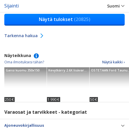
Sijainti
Suomi
Näytä tulokset
(20825)
Tarkenna hakua
Näyteikkuna
Oma ilmoituksesi tähän?
Näytä kaikki ›
Gansi kuomu 350x150
Kevytkärry 2.6X lisävarusteena 80cm kuomu
OSTETAAN For
250 €
1 990 €
50 €
Varaosat ja tarvikkeet - kategoriat
Ajoneuvokirjallisuus