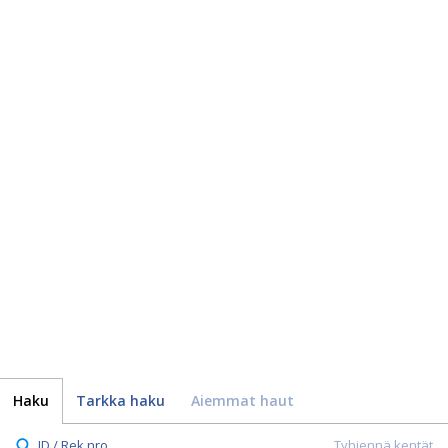
Haku
Tarkka haku
Aiemmat haut
ID / Rek.nro.
Tyhjennä kentät