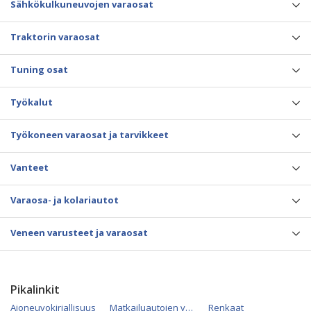
Sähkökulkuneuvojen varaosat
Traktorin varaosat
Tuning osat
Työkalut
Työkoneen varaosat ja tarvikkeet
Vanteet
Varaosa- ja kolariautot
Veneen varusteet ja varaosat
Pikalinkit
Ajoneuvokirjallisuus
Matkailuautojen varaosat
Renkaat