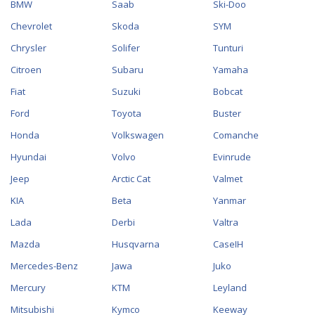
BMW
Saab
Ski-Doo
Chevrolet
Skoda
SYM
Chrysler
Solifer
Tunturi
Citroen
Subaru
Yamaha
Fiat
Suzuki
Bobcat
Ford
Toyota
Buster
Honda
Volkswagen
Comanche
Hyundai
Volvo
Evinrude
Jeep
Arctic Cat
Valmet
KIA
Beta
Yanmar
Lada
Derbi
Valtra
Mazda
Husqvarna
CaseIH
Mercedes-Benz
Jawa
Juko
Mercury
KTM
Leyland
Mitsubishi
Kymco
Keeway