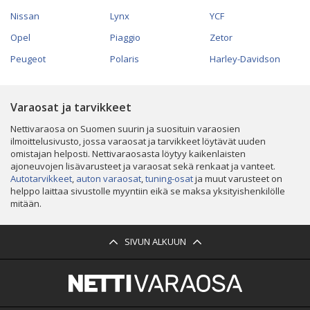
Nissan
Lynx
YCF
Opel
Piaggio
Zetor
Peugeot
Polaris
Harley-Davidson
Varaosat ja tarvikkeet
Nettivaraosa on Suomen suurin ja suosituin varaosien
ilmoittelusivusto, jossa varaosat ja tarvikkeet löytävät uuden
omistajan helposti. Nettivaraosasta löytyy kaikenlaisten
ajoneuvojen lisävarusteet ja varaosat sekä renkaat ja vanteet.
Autotarvikkeet
,
auton varaosat
,
tuning-osat
ja muut varusteet on
helppo laittaa sivustolle myyntiin eikä se maksa yksityishenkilölle
mitään.
SIVUN ALKUUN