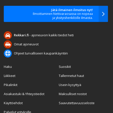
Jätä ilmainen ilmoitus nyt!
Ilmoittaminen Nettivaraosassa on nopeaa
ja yksityishenkilöille ilmaista.
Rekkari.fi
- ajoneuvon kaikki tiedot heti
Omat ajoneuvot
Ohjeet turvalliseen kaupankäyntiin
Haku
Suosikit
Liikkeet
Tallennetut haut
Pikalinkit
Usein kysyttyä
Asiakastuki & Yhteystiedot
Maksulliset nostot
Käyttöehdot
Saavutettavuusseloste
Palvelut yrityksille