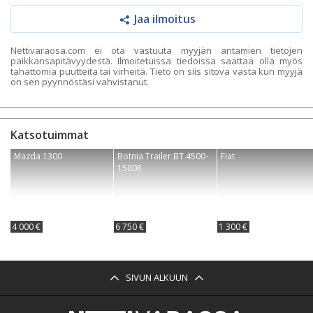
Jaa ilmoitus
Nettivaraosa.com ei ota vastuuta myyjän antamien tietojen
paikkansapitävyydestä. Ilmoitetuissa tiedoissa saattaa olla myös
tahattomia puutteita tai virheitä. Tieto on siis sitova vasta kun myyjä
on sen pyynnöstäsi vahvistanut.
Katsotuimmat
Mazda 1300
Botnia Trailer BT 4500-
Fiat
1500R
4 000 €
6 750 €
1 300 €
SIVUN ALKUUN