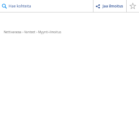
Hae kohteita
Jaa ilmoitus
Nettivaraosa
›
Vanteet
›
Myynti-ilmoitus