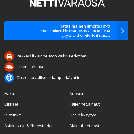
Jätä ilmainen ilmoitus nyt!
Ilmoittaminen Nettivaraosassa on nopeaa
ja yksityishenkilöille ilmaista.
Rekkari.fi
- ajoneuvon kaikki tiedot heti
Omat ajoneuvot
Ohjeet turvalliseen kaupankäyntiin
Haku
Suosikit
Liikkeet
Tallennetut haut
Pikalinkit
Usein kysyttyä
Asiakastuki & Yhteystiedot
Maksulliset nostot