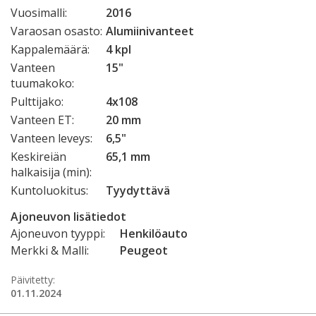
Vuosimalli:
2016
Varaosan osasto:
Alumiinivanteet
Kappalemäärä:
4 kpl
Vanteen
15"
tuumakoko:
Pulttijako:
4x108
Vanteen ET:
20 mm
Vanteen leveys:
6,5"
Keskireiän
65,1 mm
halkaisija (min):
Kuntoluokitus:
Tyydyttävä
Ajoneuvon lisätiedot
Ajoneuvon tyyppi:
Henkilöauto
Merkki & Malli:
Peugeot
Päivitetty:
01.11.2024