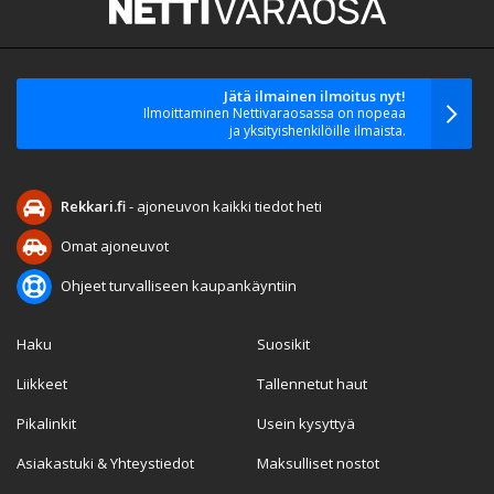
Jätä ilmainen ilmoitus nyt!
Ilmoittaminen Nettivaraosassa on nopeaa
ja yksityishenkilöille ilmaista.
Rekkari.fi
- ajoneuvon kaikki tiedot heti
Omat ajoneuvot
Ohjeet turvalliseen kaupankäyntiin
Haku
Suosikit
Liikkeet
Tallennetut haut
Pikalinkit
Usein kysyttyä
Asiakastuki & Yhteystiedot
Maksulliset nostot