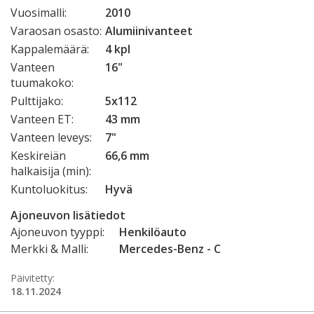
Vuosimalli:
2010
Varaosan osasto:
Alumiinivanteet
Kappalemäärä:
4 kpl
Vanteen
16"
tuumakoko:
Pulttijako:
5x112
Vanteen ET:
43 mm
Vanteen leveys:
7"
Keskireiän
66,6 mm
halkaisija (min):
Kuntoluokitus:
Hyvä
Ajoneuvon lisätiedot
Ajoneuvon tyyppi:
Henkilöauto
Merkki & Malli:
Mercedes-Benz - C
Päivitetty:
18.11.2024