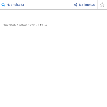
Hae kohteita
Jaa ilmoitus
Nettivaraosa
›
Vanteet
›
Myynti-ilmoitus