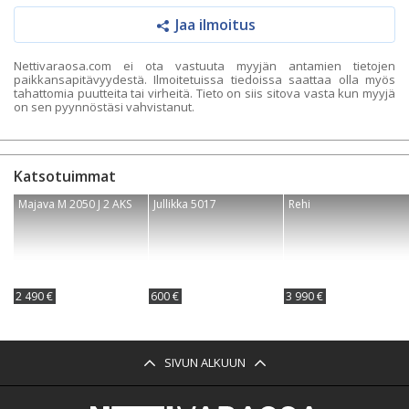
Jaa ilmoitus
Nettivaraosa.com ei ota vastuuta myyjän antamien tietojen
paikkansapitävyydestä. Ilmoitetuissa tiedoissa saattaa olla myös
tahattomia puutteita tai virheitä. Tieto on siis sitova vasta kun myyjä
on sen pyynnöstäsi vahvistanut.
Katsotuimmat
Majava M 2050 J 2 AKS
Jullikka 5017
Rehi
2 490 €
600 €
3 990 €
SIVUN ALKUUN