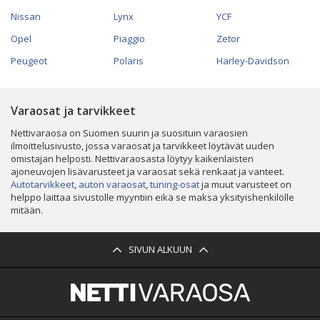
Nissan
Lynx
YCF
Opel
Piaggio
Zetor
Peugeot
Polaris
Harley-Davidson
Varaosat ja tarvikkeet
Nettivaraosa on Suomen suurin ja suosituin varaosien
ilmoittelusivusto, jossa varaosat ja tarvikkeet löytävät uuden
omistajan helposti. Nettivaraosasta löytyy kaikenlaisten
ajoneuvojen lisävarusteet ja varaosat sekä renkaat ja vanteet.
Autotarvikkeet
,
auton varaosat
,
tuning-osat
ja muut varusteet on
helppo laittaa sivustolle myyntiin eikä se maksa yksityishenkilölle
mitään.
SIVUN ALKUUN