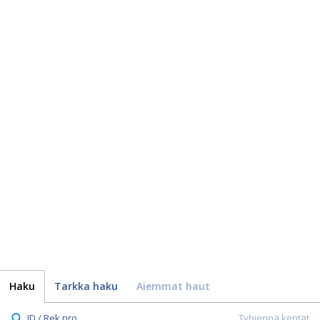
Haku
Tarkka haku
Aiemmat haut
ID / Rek.nro.
Tyhjennä kentät