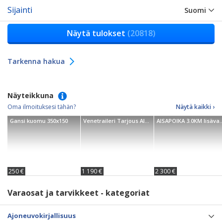
Sijainti
Suomi
Näytä tulokset
(20818)
Tarkenna hakua
Näyteikkuna
Oma ilmoituksesi tähän?
Näytä kaikki ›
Gansi kuomu 350x150
Venetraileri Tarjous AISAPOIKA 750-3500kg
AISAPOIKA 3.0KM lisävar
250 €
1 190 €
2 300 €
Varaosat ja tarvikkeet - kategoriat
Ajoneuvokirjallisuus