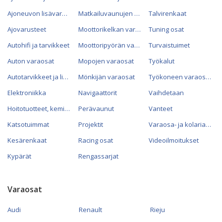
Ajoneuvon lisävarusteet
Matkailuvaunujen varaosat
Talvirenkaat
Ajovarusteet
Moottorikelkan varaosat
Tuning osat
Autohifi ja tarvikkeet
Moottoripyörän varaosat
Turvaistuimet
Auton varaosat
Mopojen varaosat
Työkalut
Autotarvikkeet ja lisävarusteet
Mönkijän varaosat
Työkoneen varaosat
Elektroniikka
Navigaattorit
Vaihdetaan
Hoitotuotteet, kemikaalit ja öljyt
Perävaunut
Vanteet
Katsotuimmat
Projektit
Varaosa- ja kolariautot
Kesärenkaat
Racing osat
Videoilmoitukset
Kypärät
Rengassarjat
Varaosat
Audi
Renault
Rieju