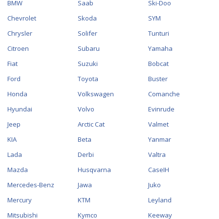
BMW
Saab
Ski-Doo
Chevrolet
Skoda
SYM
Chrysler
Solifer
Tunturi
Citroen
Subaru
Yamaha
Fiat
Suzuki
Bobcat
Ford
Toyota
Buster
Honda
Volkswagen
Comanche
Hyundai
Volvo
Evinrude
Jeep
Arctic Cat
Valmet
KIA
Beta
Yanmar
Lada
Derbi
Valtra
Mazda
Husqvarna
CaseIH
Mercedes-Benz
Jawa
Juko
Mercury
KTM
Leyland
Mitsubishi
Kymco
Keeway