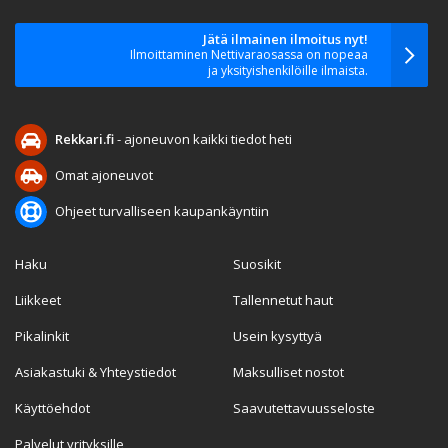
Jätä ilmainen ilmoitus nyt!
Ilmoittaminen Nettivaraosassa on nopeaa
ja yksityishenkilöille ilmaista.
Rekkari.fi
- ajoneuvon kaikki tiedot heti
Omat ajoneuvot
Ohjeet turvalliseen kaupankäyntiin
Haku
Suosikit
Liikkeet
Tallennetut haut
Pikalinkit
Usein kysyttyä
Asiakastuki & Yhteystiedot
Maksulliset nostot
Käyttöehdot
Saavutettavuusseloste
Palvelut yrityksille