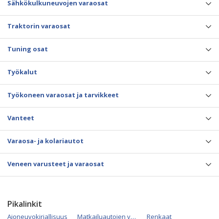
Sähkökulkuneuvojen varaosat
Traktorin varaosat
Tuning osat
Työkalut
Työkoneen varaosat ja tarvikkeet
Vanteet
Varaosa- ja kolariautot
Veneen varusteet ja varaosat
Pikalinkit
Ajoneuvokirjallisuus
Matkailuautojen varaosat
Renkaat