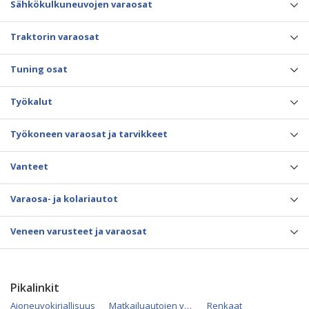
Sähkökulkuneuvojen varaosat
Traktorin varaosat
Tuning osat
Työkalut
Työkoneen varaosat ja tarvikkeet
Vanteet
Varaosa- ja kolariautot
Veneen varusteet ja varaosat
Pikalinkit
Ajoneuvokirjallisuus
Matkailuautojen varaosat
Renkaat