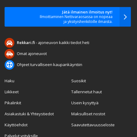
Jätä ilmainen ilmoitus nyt!
Ilmoittaminen Nettivaraosassa on nopeaa
ja yksityishenkilöille ilmaista.
Rekkari.fi
- ajoneuvon kaikki tiedot heti
Omat ajoneuvot
Ohjeet turvalliseen kaupankäyntiin
Haku
Suosikit
Liikkeet
Tallennetut haut
Pikalinkit
Usein kysyttyä
Asiakastuki & Yhteystiedot
Maksulliset nostot
Käyttöehdot
Saavutettavuusseloste
Palvelut yrityksille