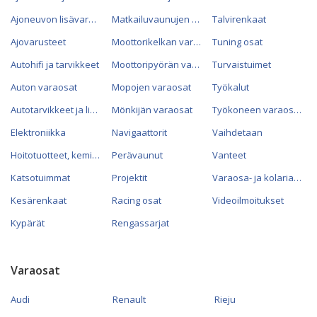
Ajoneuvon lisävarusteet
Matkailuvaunujen varaosat
Talvirenkaat
Ajovarusteet
Moottorikelkan varaosat
Tuning osat
Autohifi ja tarvikkeet
Moottoripyörän varaosat
Turvaistuimet
Auton varaosat
Mopojen varaosat
Työkalut
Autotarvikkeet ja lisävarusteet
Mönkijän varaosat
Työkoneen varaosat
Elektroniikka
Navigaattorit
Vaihdetaan
Hoitotuotteet, kemikaalit ja öljyt
Perävaunut
Vanteet
Katsotuimmat
Projektit
Varaosa- ja kolariautot
Kesärenkaat
Racing osat
Videoilmoitukset
Kypärät
Rengassarjat
Varaosat
Audi
Renault
Rieju