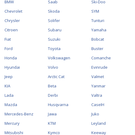
BMW
Saab
Ski-Doo
Chevrolet
Skoda
SYM
Chrysler
Solifer
Tunturi
Citroen
Subaru
Yamaha
Fiat
Suzuki
Bobcat
Ford
Toyota
Buster
Honda
Volkswagen
Comanche
Hyundai
Volvo
Evinrude
Jeep
Arctic Cat
Valmet
KIA
Beta
Yanmar
Lada
Derbi
Valtra
Mazda
Husqvarna
CaseIH
Mercedes-Benz
Jawa
Juko
Mercury
KTM
Leyland
Mitsubishi
Kymco
Keeway