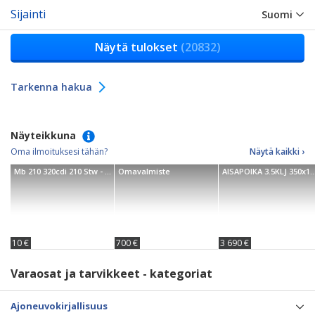
Sijainti
Suomi
Näytä tulokset
(20832)
Tarkenna hakua
Näyteikkuna
Oma ilmoituksesi tähän?
Näytä kaikki ›
Mb 210 320cdi 210 Stw - 00
Omavalmiste
AISAPOIKA 3.5KLJ 350x180cm
10 €
700 €
3 690 €
Varaosat ja tarvikkeet - kategoriat
Ajoneuvokirjallisuus