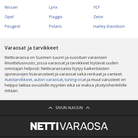
Nissan
Lynx
YCF
Opel
Piaggio
Zetor
Peugeot
Polaris
Harley-Davidson
Varaosat ja tarvikkeet
Nettivaraosa on Suomen suurin ja suosituin varaosien
ilmoittelusivusto, jossa varaosat ja tarvikkeet löytävät uuden
omistajan helposti. Nettivaraosasta löytyy kaikenlaisten
ajoneuvojen lisävarusteet ja varaosat sekä renkaat ja vanteet.
Autotarvikkeet
,
auton varaosat
,
tuning-osat
ja muut varusteet on
helppo laittaa sivustolle myyntiin eikä se maksa yksityishenkilölle
mitään.
SIVUN ALKUUN