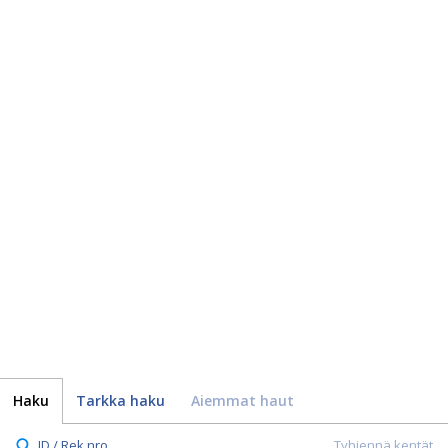
Haku
Tarkka haku
Aiemmat haut
ID / Rek.nro.
Tyhjennä kentät