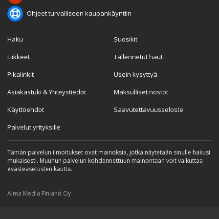
Ohjeet turvalliseen kaupankäyntiin
Haku
Suosikit
Liikkeet
Tallennetut haut
Pikalinkit
Usein kysyttyä
Asiakastuki & Yhteystiedot
Maksulliset nostot
Käyttöehdot
Saavutettavuusseloste
Palvelut yrityksille
Tämän palvelun ilmoitukset ovat mainoksia, jotka näytetään sinulle hakusi
mukaisesti. Muuhun palvelun kohdennettuun mainontaan voit vaikuttaa
evästeasetusten kautta.
Alma Media Finland Oy