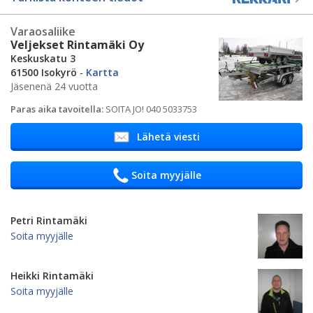
Varaosaliike
Veljekset Rintamäki Oy
Keskuskatu 3
61500 Isokyrö
-
Kartta
Jäsenenä 24 vuotta
Paras aika tavoitella:
SOITA JO! 040 5033753
Lähetä viesti
Soita myyjälle
Petri Rintamäki
Soita myyjälle
Heikki Rintamäki
Soita myyjälle