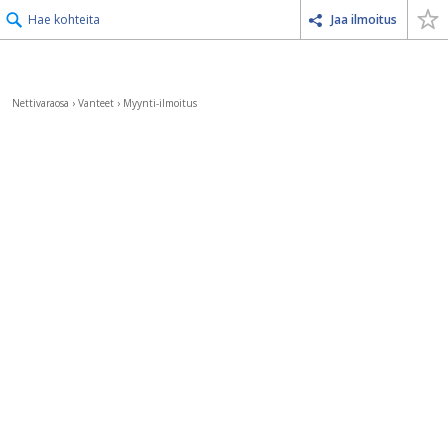
Hae kohteita
Jaa ilmoitus
Nettivaraosa
›
Vanteet
›
Myynti-ilmoitus