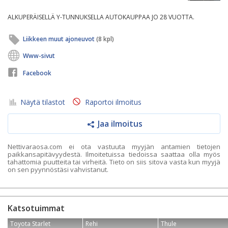
ALKUPERÄISELLÄ Y-TUNNUKSELLA AUTOKAUPPAA JO 28 VUOTTA.
Liikkeen muut ajoneuvot
(8 kpl)
Www-sivut
Facebook
Näytä tilastot
Raportoi ilmoitus
Jaa ilmoitus
Nettivaraosa.com ei ota vastuuta myyjän antamien tietojen
paikkansapitävyydestä. Ilmoitetuissa tiedoissa saattaa olla myös
tahattomia puutteita tai virheitä. Tieto on siis sitova vasta kun myyjä
on sen pyynnöstäsi vahvistanut.
Katsotuimmat
Toyota Starlet
Rehi
Thule