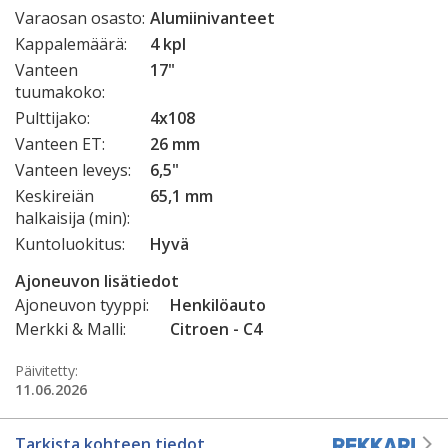
Varaosan osasto:
Alumiinivanteet
Kappalemäärä:
4 kpl
Vanteen
17"
tuumakoko:
Pulttijako:
4x108
Vanteen ET:
26 mm
Vanteen leveys:
6,5"
Keskireiän
65,1 mm
halkaisija (min):
Kuntoluokitus:
Hyvä
Ajoneuvon lisätiedot
Ajoneuvon tyyppi:
Henkilöauto
Merkki & Malli:
Citroen - C4
Päivitetty:
11.06.2026
Tarkista kohteen tiedot