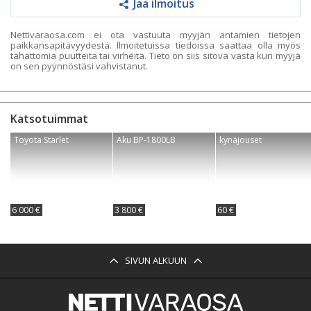
Jaa ilmoitus
Nettivaraosa.com ei ota vastuuta myyjän antamien tietojen
paikkansapitävyydestä. Ilmoitetuissa tiedoissa saattaa olla myös
tahattomia puutteita tai virheitä. Tieto on siis sitova vasta kun myyjä
on sen pyynnöstäsi vahvistanut.
Katsotuimmat
Toyota Starlet
Aku BP-1800LB
kynäjouset
6 000 €
3 800 €
60 €
SIVUN ALKUUN