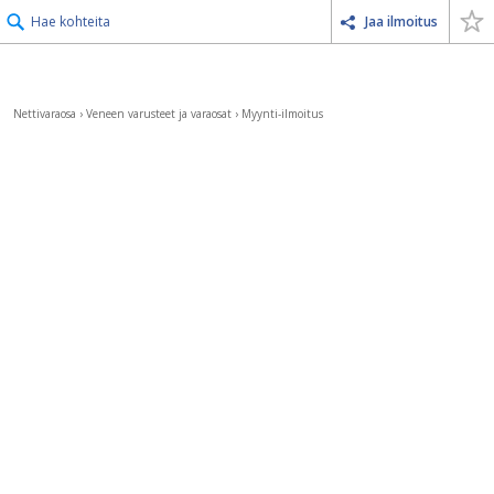
Hae kohteita
Jaa ilmoitus
Nettivaraosa
›
Veneen varusteet ja varaosat
›
Myynti-ilmoitus