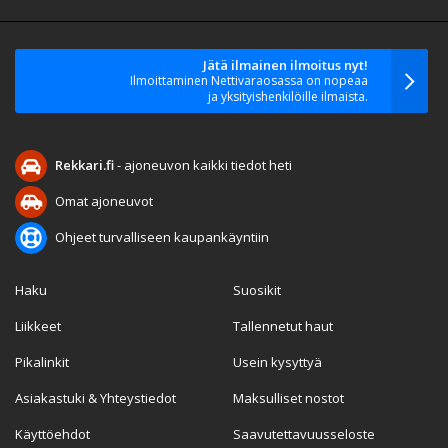
Jätä ilmainen ilmoitus nyt!
Ilmoittaminen Nettivaraosassa on nopeaa
ja yksityishenkilöille ilmaista.
Rekkari.fi
- ajoneuvon kaikki tiedot heti
Omat ajoneuvot
Ohjeet turvalliseen kaupankäyntiin
Haku
Suosikit
Liikkeet
Tallennetut haut
Pikalinkit
Usein kysyttyä
Asiakastuki & Yhteystiedot
Maksulliset nostot
Käyttöehdot
Saavutettavuusseloste