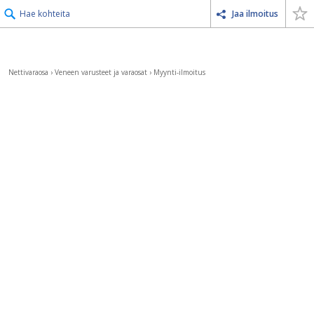
Hae kohteita
Jaa ilmoitus
Nettivaraosa
›
Veneen varusteet ja varaosat
›
Myynti-ilmoitus