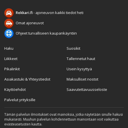
Rekkari.fi
- ajoneuvon kaikki tiedot heti
Omat ajoneuvot
Ohjeet turvalliseen kaupankäyntiin
Haku
Suosikit
Liikkeet
Tallennetut haut
Pikalinkit
Usein kysyttyä
Asiakastuki & Yhteystiedot
Maksulliset nostot
Käyttöehdot
Saavutettavuusseloste
Palvelut yrityksille
Tämän palvelun ilmoitukset ovat mainoksia, jotka näytetään sinulle hakusi
mukaisesti. Muuhun palvelun kohdennettuun mainontaan voit vaikuttaa
evästeasetusten kautta.