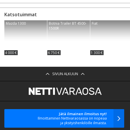
Katsotuimmat
Mazda 1300
Botnia Trailer BT 4500-
Fiat
1500R
4 000 €
6 750 €
1 300 €
SIVUN ALKUUN
Jätä ilmainen ilmoitus nyt!
Ilmoittaminen Nettivaraosassa on nopeaa
ja yksityishenkilöille ilmaista.