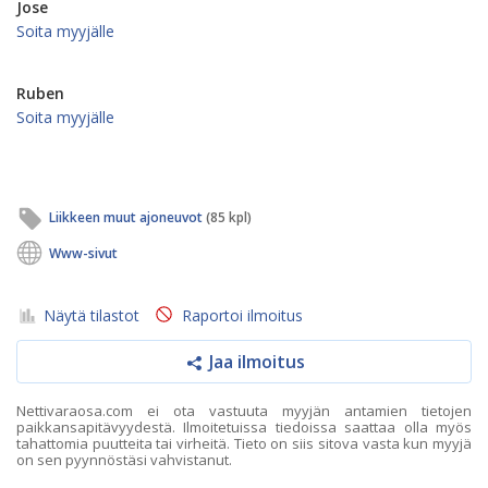
Jose
Soita myyjälle
Ruben
Soita myyjälle
Liikkeen muut ajoneuvot
(85 kpl)
Www-sivut
Näytä tilastot
Raportoi ilmoitus
Jaa ilmoitus
Nettivaraosa.com ei ota vastuuta myyjän antamien tietojen
paikkansapitävyydestä. Ilmoitetuissa tiedoissa saattaa olla myös
tahattomia puutteita tai virheitä. Tieto on siis sitova vasta kun myyjä
on sen pyynnöstäsi vahvistanut.