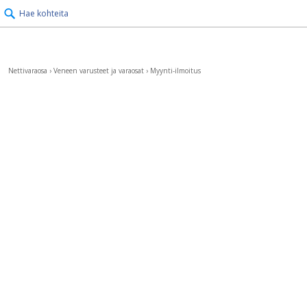
Hae kohteita
Nettivaraosa
›
Veneen varusteet ja varaosat
›
Myynti-ilmoitus