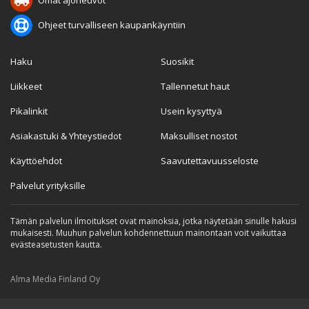
Ohjeet turvalliseen kaupankäyntiin
Haku
Suosikit
Liikkeet
Tallennetut haut
Pikalinkit
Usein kysyttyä
Asiakastuki & Yhteystiedot
Maksulliset nostot
Käyttöehdot
Saavutettavuusseloste
Palvelut yrityksille
Tämän palvelun ilmoitukset ovat mainoksia, jotka näytetään sinulle hakusi
mukaisesti. Muuhun palvelun kohdennettuun mainontaan voit vaikuttaa
evästeasetusten kautta.
Alma Media Finland Oy