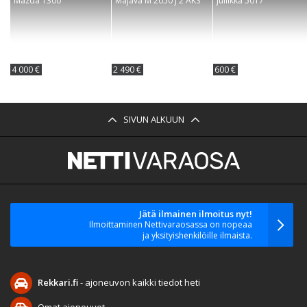
Mazda 1300
Majava M 2050 J 2 AKS
Jullikka 5017
4 000 €
2 490 €
600 €
SIVUN ALKUUN
Jätä ilmainen ilmoitus nyt!
Ilmoittaminen Nettivaraosassa on nopeaa
ja yksityishenkilöille ilmaista.
Rekkari.fi
- ajoneuvon kaikki tiedot heti
Omat ajoneuvot