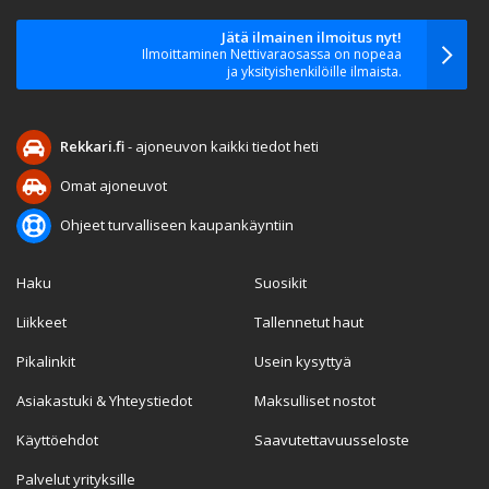
Jätä ilmainen ilmoitus nyt!
Ilmoittaminen Nettivaraosassa on nopeaa
ja yksityishenkilöille ilmaista.
Rekkari.fi
- ajoneuvon kaikki tiedot heti
Omat ajoneuvot
Ohjeet turvalliseen kaupankäyntiin
Haku
Suosikit
Liikkeet
Tallennetut haut
Pikalinkit
Usein kysyttyä
Asiakastuki & Yhteystiedot
Maksulliset nostot
Käyttöehdot
Saavutettavuusseloste
Palvelut yrityksille