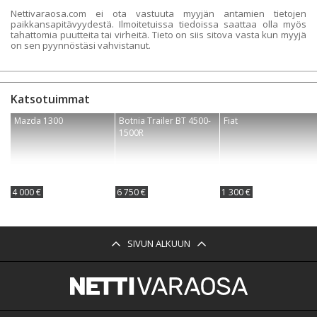
Nettivaraosa.com ei ota vastuuta myyjän antamien tietojen
paikkansapitävyydestä. Ilmoitetuissa tiedoissa saattaa olla myös
tahattomia puutteita tai virheitä. Tieto on siis sitova vasta kun myyjä
on sen pyynnöstäsi vahvistanut.
Katsotuimmat
Mazda 1300
Botnia Trailer BT 4500-
Fiat
1500R
4 000 €
6 750 €
1 300 €
SIVUN ALKUUN