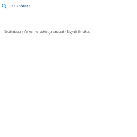
Hae kohteita
Nettivaraosa
›
Veneen varusteet ja varaosat
›
Myynti-ilmoitus