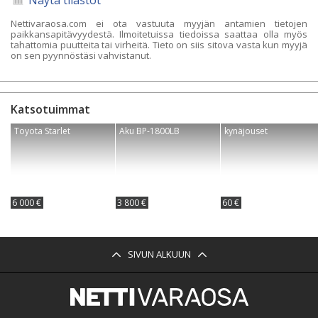
Nettivaraosa.com ei ota vastuuta myyjän antamien tietojen
paikkansapitävyydestä. Ilmoitetuissa tiedoissa saattaa olla myös
tahattomia puutteita tai virheitä. Tieto on siis sitova vasta kun myyjä
on sen pyynnöstäsi vahvistanut.
Katsotuimmat
Toyota Starlet
Aku BP-1800LB
kynäjouset
6 000 €
3 800 €
60 €
SIVUN ALKUUN