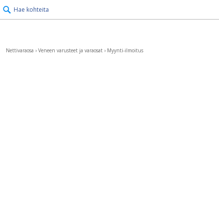
Hae kohteita
Nettivaraosa
›
Veneen varusteet ja varaosat
›
Myynti-ilmoitus