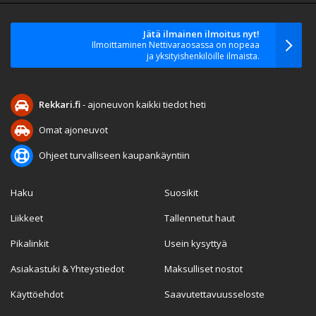
Jätä ilmainen ilmoitus nyt!
Ilmoittaminen Nettivaraosassa on nopeaa
ja yksityishenkilöille ilmaista.
Rekkari.fi
- ajoneuvon kaikki tiedot heti
Omat ajoneuvot
Ohjeet turvalliseen kaupankäyntiin
Haku
Suosikit
Liikkeet
Tallennetut haut
Pikalinkit
Usein kysyttyä
Asiakastuki & Yhteystiedot
Maksulliset nostot
Käyttöehdot
Saavutettavuusseloste