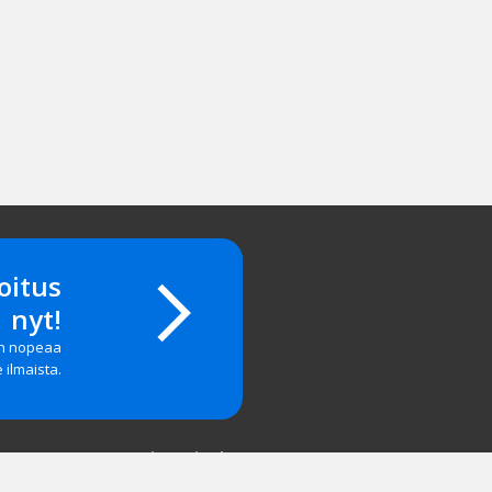
oitus
nyt!
on nopeaa
e ilmaista.
Yritystiedot
salasanan?
Yhteystiedot