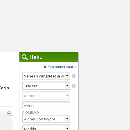
Haku
työkalut »
ID/rek.numerohaku
Käytät tällä hetkellä
jennä haut
Tarkkaa hakua
Joutseno, Etelä-Karjala
Vaihda Pikahakuun
AJONEUVO