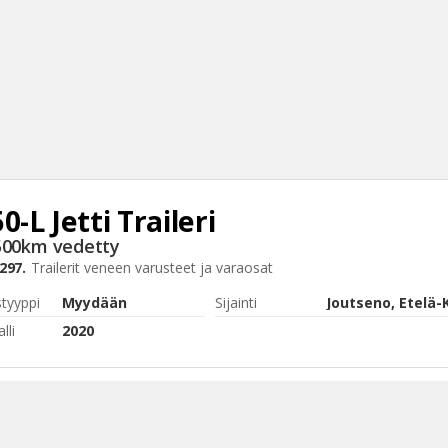
50-L
Jetti Traileri
Haku
500km vedetty
Tyh
297.
Trailerit
veneen varusteet ja varaosat
styyppi
Myydään
Sijainti
lli
2020