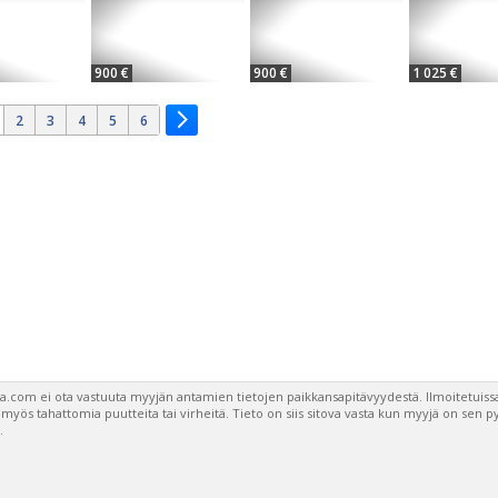
900 €
900 €
1 025 €
2
3
4
5
6
a.com ei ota vastuuta myyjän antamien tietojen paikkansapitävyydestä. Ilmoitetuissa
a myös tahattomia puutteita tai virheitä. Tieto on siis sitova vasta kun myyjä on sen 
.