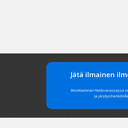
Jätä ilmainen ilm
Ilmoittaminen Nettivaraosassa 
ja yksityishenkilöill
t asiakkaat
Navigointi
Tuki
röidy
Etusivu
Unohditko 