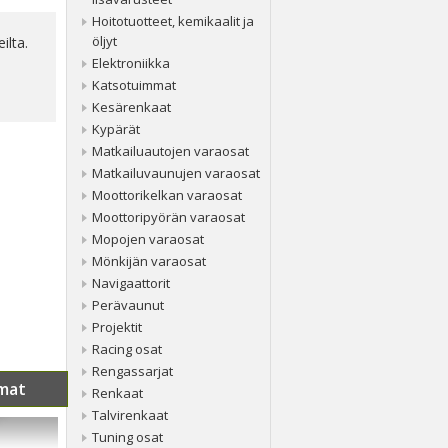
Hoitotuotteet, kemikaalit ja
öljyt
ilta.
Elektroniikka
Katsotuimmat
Kesärenkaat
Kypärät
Matkailuautojen varaosat
Matkailuvaunujen varaosat
Moottorikelkan varaosat
Moottoripyörän varaosat
Mopojen varaosat
Mönkijän varaosat
Navigaattorit
Perävaunut
Projektit
Racing osat
Rengassarjat
mat
Renkaat
Talvirenkaat
Tuning osat