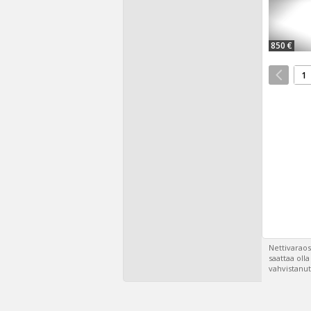
850 €
1
Nettivaraos
saattaa oll
vahvistanut