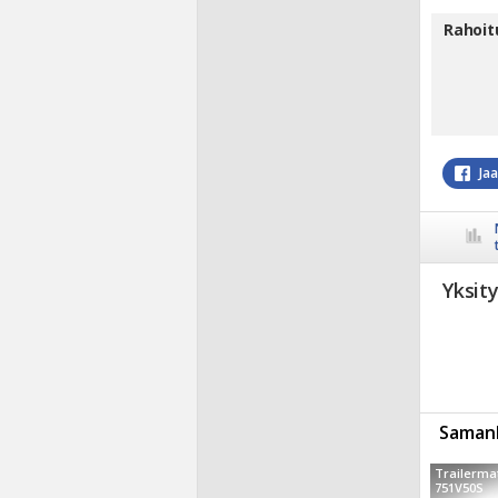
Rahoit
Ja
Yksit
Samanl
Trailerma
751V50S