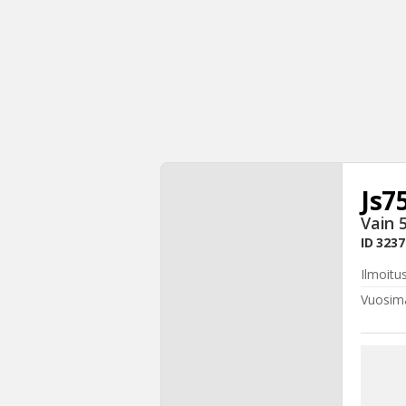
Js7
Vain 
ID
3237
Ilmoitu
Vuosima