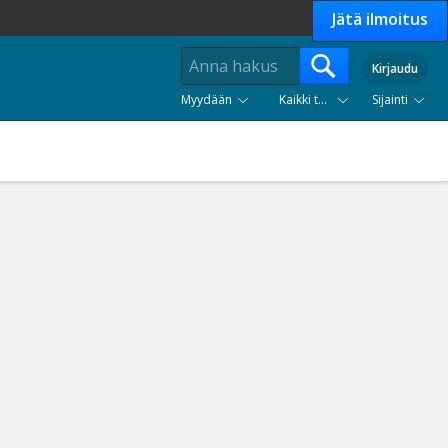
Jätä ilmoitus
Kirjaudu
Myydään
Kaikki tuoteryhmät
Sijainti