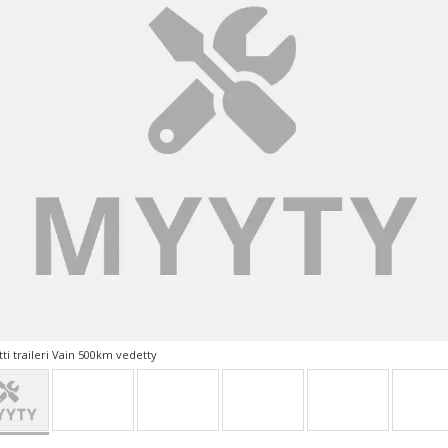
etti traileri Vain 500km vedetty