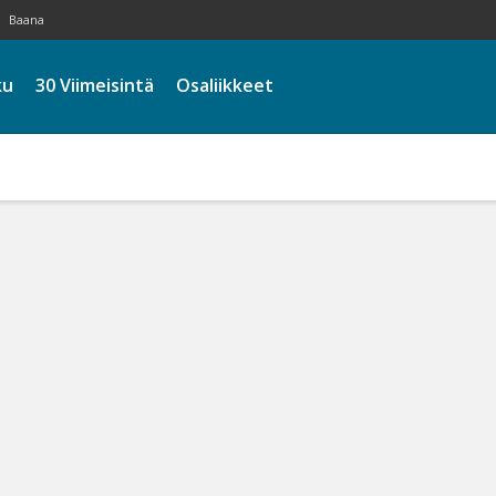
Baana
ku
30 Viimeisintä
Osaliikkeet