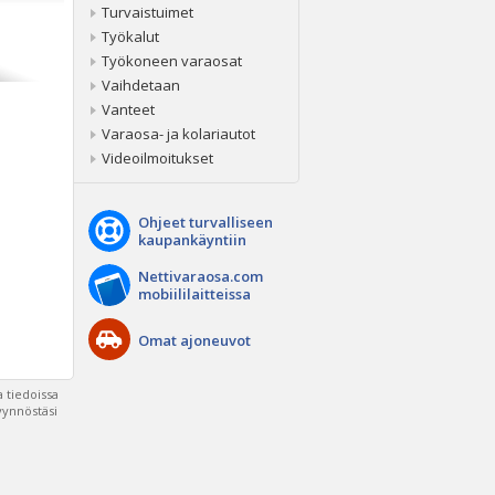
Turvaistuimet
Työkalut
Työkoneen varaosat
Vaihdetaan
Vanteet
Varaosa- ja kolariautot
Videoilmoitukset
Ohjeet turvalliseen
kaupankäyntiin
Nettivaraosa.com
mobiililaitteissa
Omat ajoneuvot
 tiedoissa
pyynnöstäsi