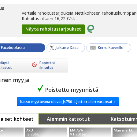
us
Vertaile rahoitustarjouksia Nettikohteen rahoituskumppane
Rahoitus alkaen
16,22
€/kk
Näytä rahoitustarjoukset
a Facebookissa
Julkaise X:ssä
Kerro kaverille
Näytä
Raportoi
tilastot
ilmoitus
yinen myyjä
Poistettu myynnistä
Katso myytävänä olevat Js750-L Jetti traileri varaosat »
aiset kohteet
Aiemmin katsotut
Katsotuim
te
AKU
MAJAVA
Muu merkki
JS 750-L
VT 750 Jet