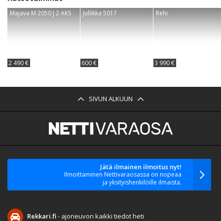
Majava M 2050 J 2 AKS
Jullikka 5017
Rehi
2 490 €
600 €
3 990 €
SIVUN ALKUUN
Jätä ilmainen ilmoitus nyt!
Ilmoittaminen Nettivaraosassa on nopeaa
ja yksityishenkilöille ilmaista.
Rekkari.fi
- ajoneuvon kaikki tiedot heti