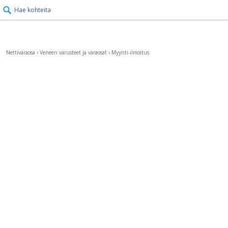
Hae kohteita
Nettivaraosa
›
Veneen varusteet ja varaosat
›
Myynti-ilmoitus