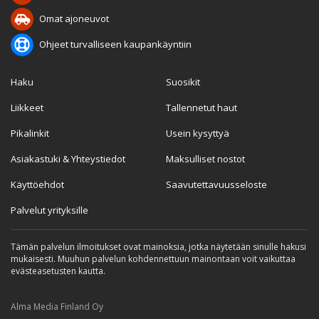
Omat ajoneuvot
Ohjeet turvalliseen kaupankäyntiin
Haku
Suosikit
Liikkeet
Tallennetut haut
Pikalinkit
Usein kysyttyä
Asiakastuki & Yhteystiedot
Maksulliset nostot
Käyttöehdot
Saavutettavuusseloste
Palvelut yrityksille
Tämän palvelun ilmoitukset ovat mainoksia, jotka näytetään sinulle hakusi
mukaisesti. Muuhun palvelun kohdennettuun mainontaan voit vaikuttaa
evästeasetusten kautta.
Alma Media Finland Oy