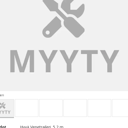
eri
edot
Hyvä Venetraileri. 5,2 m.