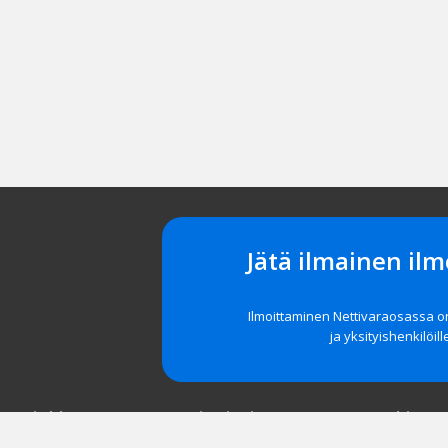
Jätä ilmainen ilm
Ilmoittaminen Nettivaraosassa 
ja yksityishenkilöill
t asiakkaat
Navigointi
Tuki
röidy
Etusivu
Unohditko 