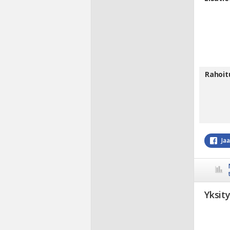
Rahoit
Ja
Yksit