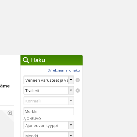
Haku
työkalut »
ID/rek.numerohaku
Käytät tällä hetkellä
jennä haut
Häme
Tarkkaa hakua
Vaihda Pikahakuun
AJONEUVO