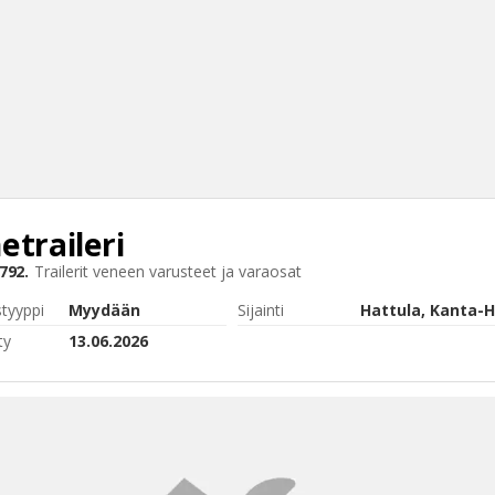
etraileri
Haku
792.
Trailerit
veneen varusteet ja varaosat
Tyh
styyppi
Myydään
Sijainti
Hattula, Kanta-
ty
13.06.2026