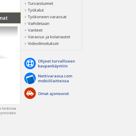
Turvaistuimet
Työkalut
Työkoneen varaosat
mat
Vaihdetaan
e
Vanteet
Varaosa- ja kolariautot
Videoilmoitukset
Ohjeet turvalliseen
kaupankäyntiin
Nettivaraosa.com
mobiililaitteissa
Omat ajoneuvot
 tiedoissa
pyynnöstäsi