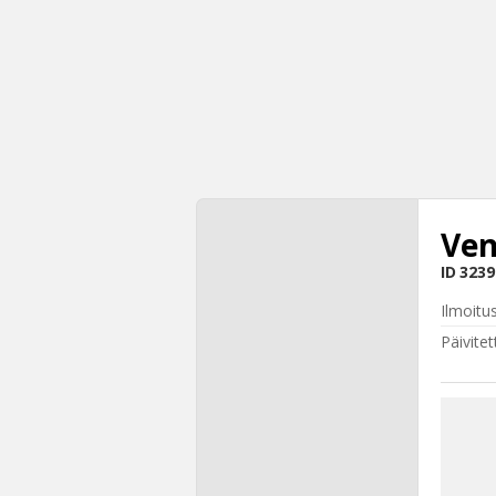
Ven
ID
3239
Ilmoitu
Päivitet