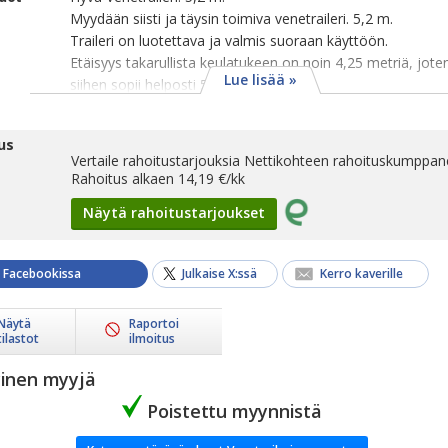
Myydään siisti ja täysin toimiva venetraileri. 5,2 m.
Traileri on luotettava ja valmis suoraan käyttöön.
Etäisyys takarullista keulatukeen on noin 4,25 metriä, jote
Lue lisää »
siihen sopii helposti 5-metrinen vene.
us
Vertaile rahoitustarjouksia Nettikohteen rahoituskumppane
Rahoitus alkaen
14,19
€/kk
Näytä rahoitustarjoukset
a Facebookissa
Julkaise X:ssä
Kerro kaverille
Näytä
Raportoi
tilastot
ilmoitus
yinen myyjä
Poistettu myynnistä