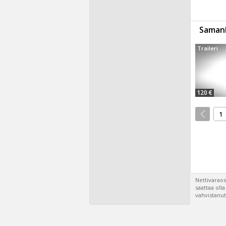
Samanl
Traileri
120 €
1
Nettivaraos
saattaa oll
vahvistanut