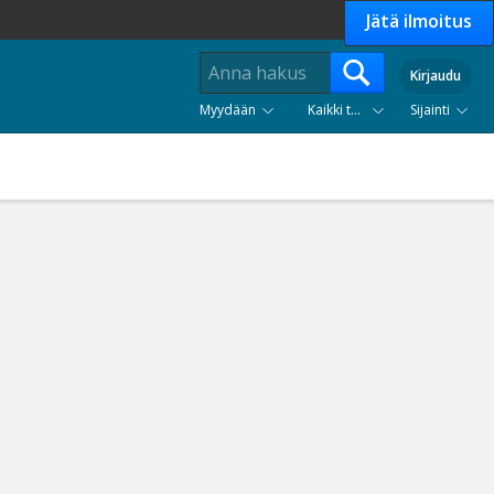
Jätä ilmoitus
Kirjaudu
Myydään
Kaikki tuoteryhmät
Sijainti