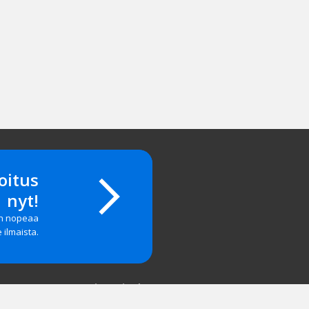
oitus
nyt!
on nopeaa
e ilmaista.
Yritystiedot
salasanan?
Yhteystiedot