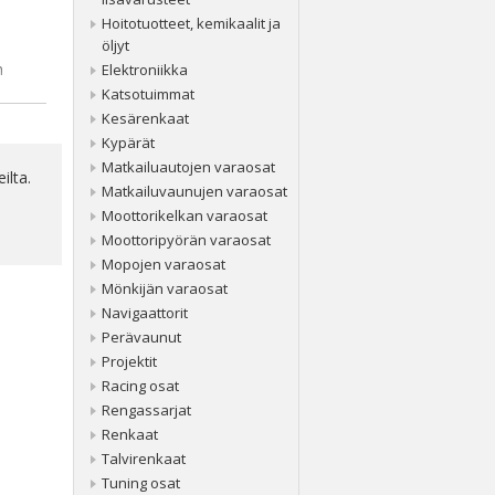
Hoitotuotteet, kemikaalit ja
öljyt
n
Elektroniikka
Katsotuimmat
Kesärenkaat
Kypärät
Matkailuautojen varaosat
ilta.
Matkailuvaunujen varaosat
Moottorikelkan varaosat
Moottoripyörän varaosat
Mopojen varaosat
Mönkijän varaosat
Navigaattorit
Perävaunut
Projektit
Racing osat
Rengassarjat
Renkaat
Talvirenkaat
Tuning osat