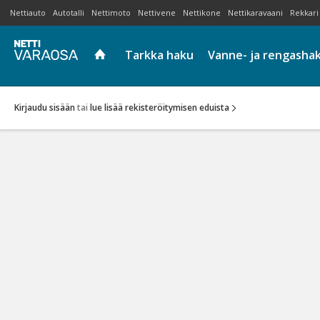
Nettiauto
Autotalli
Nettimoto
Nettivene
Nettikone
Nettikaravaani
Rekkari
Tarkka haku
Vanne- ja rengasha
Kirjaudu sisään
tai
lue lisää rekisteröitymisen eduista