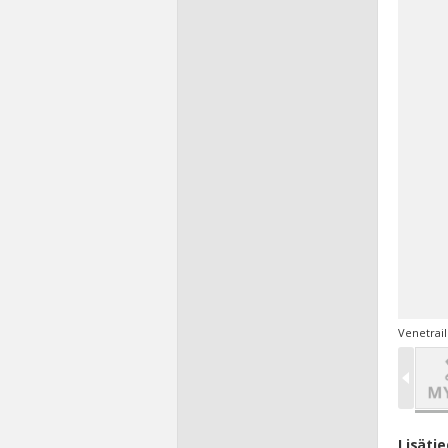
Venetrail
Lisäti