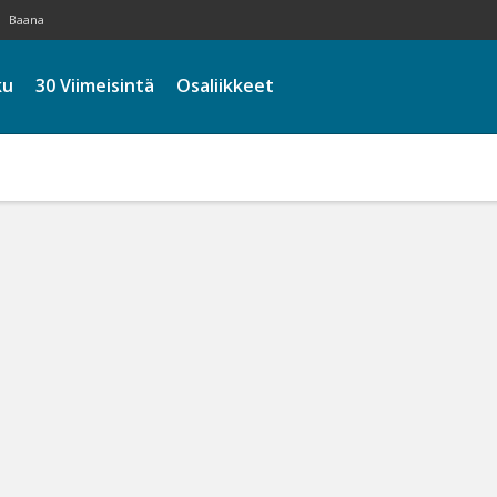
Baana
ku
30 Viimeisintä
Osaliikkeet