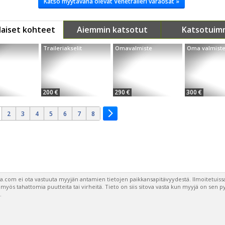
Katso myytävänä olevat Venetraileri varaosat »
aiset kohteet
Aiemmin katsotut
Katsotuim
Traileriakselit
Omavalmiste
Oma valmist
200 €
290 €
300 €
2
3
4
5
6
7
8
a.com ei ota vastuuta myyjän antamien tietojen paikkansapitävyydestä. Ilmoitetuissa
a myös tahattomia puutteita tai virheitä. Tieto on siis sitova vasta kun myyjä on sen 
.